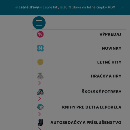
Zavrieť
Letné zľavy
Letné hity
30 % zľava na letné čiapky RDX
VÝPREDAJ
NOVINKY
LETNÉ HITY
HRAČKY A HRY
ŠKOLSKÉ POTREBY
KNIHY PRE DETI A LEPORELA
AUTOSEDAČKY A PRÍSLUŠENSTVO