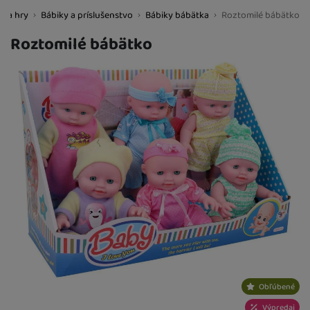
y a hry
Bábiky a príslušenstvo
Bábiky bábätka
Roztomilé bábätko
BestBaby.cz
Roztomilé bábätko
Fotografie
Obľúbené
Výpredaj