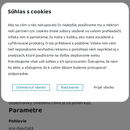
kód:
DD16617
EAN:
8590756166171
Súhlas s cookies
Aby sa vám u nás nakupovalo čo najlepšie, používame my a niektorí
Roztomilé bábätko je ponúkané v rôznych farbách.
naši partneri tzv. cookies (malé súbory uložené vo vašom prehliadači).
Vďaka nim si pamätáme, čo máte v košíku, ako máte zoradené a
vyfiltrované produkty, či ste prihlásení a podobne. Vďaka nim vám
Informácie o produkte
tiež neponúkame nevhodnú reklamu a pomáhajú nám napríklad aj v
analýzach, ktoré používame na ďalšie zlepšovanie webu.
Roztomilé bábätko je ponúkané v rôznych farbách.
Potrebujeme však váš súhlas s ich spracovaním. Ďakujeme, že nám
Hračka je určená pre deti 3+. Rozmer hračky je 11 x 5 x 24
ho dáte, a sľubujeme, že k vašim dátam budeme pristupovať
cm.
zodpovedne.
Nastavenie súhlasov s kategóriami cookies
Odmietnuť všetko
Nastavenie
Prijať všetko
Dodávame podľa aktuálnej skladovej dostupnosti. Pokiaľ
Technické
požadujete určitú farbu, tak to uveďte do poznámky
Technické
-
bez týchto cookies náš web nebude fungovať
.
VŽDY AKTÍVNE
objednávky. Uvedená cena je za jeden kus.
Parametre
Technické cookies umožňujú váš priechod nákupným košíkom,
Pohlavie
Preferenčné a rozšírené funkcie
Preferenčné a rozšírené funkcie
-
aby ste nemuseli všetko
porovnávanie produktov a ďalšie nevyhnutné funkcie.
pre dievčatá
nastavovať znova a aby ste sa s nami mohli spojiť napr. pomocou