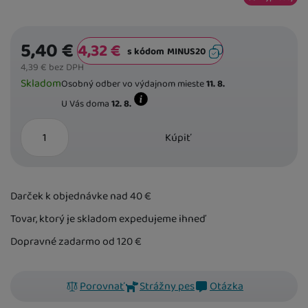
5,40
€
4,32
€
s kódom
MINUS20
Zkopírujte kód
4,39
€
bez DPH
Dostupnost
Skladom
Osobný odber vo výdajnom mieste
11. 8.
U Vás doma
12. 8.
Kdy zboží dostanete?
ks
skladem 4 ks
:
Osobný odber vo výdajnom
Kúpiť
U Vás doma
12. 8.
5 a více ks
:
Osobný odber vo výdajnom mi
U Vás doma
17. 8.
Darček k objednávke nad 40
€
Tovar, ktorý je skladom expedujeme ihneď
Dopravné zadarmo od 120
€
Porovnať
Strážny pes
Otázka