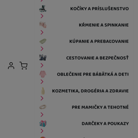
KOČÍKY A PRÍSLUŠENSTVO
KŔMENIE A SPINKANIE
KÚPANIE A PREBAĽOVANIE
CESTOVANIE A BEZPEČNOSŤ
Užívateľská sekcia
Prihlásiť sa
Košík
OBLEČENIE PRE BÁBÄTKÁ A DETI
KOZMETIKA, DROGÉRIA A ZDRAVIE
PRE MAMIČKY A TEHOTNÉ
DARČEKY A POUKAZY