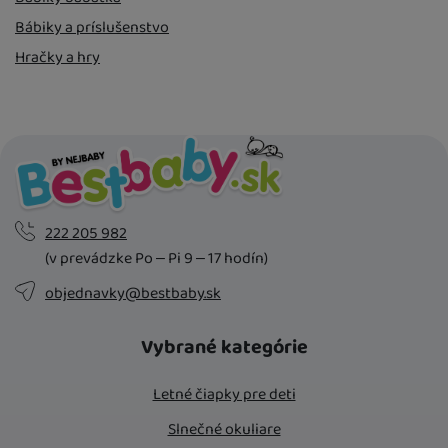
Bábiky a príslušenstvo
Hračky a hry
222 205 982
(v prevádzke Po – Pi 9 – 17 hodín)
objednavky@bestbaby.sk
Vybrané kategórie
Letné čiapky pre deti
Slnečné okuliare