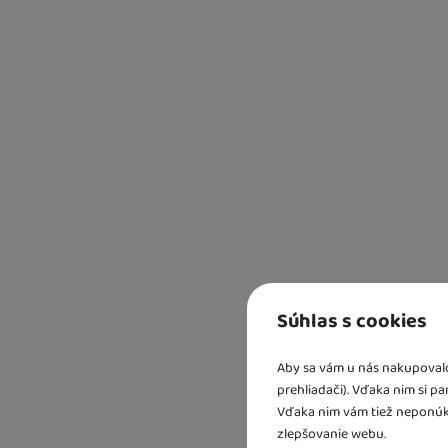
Kd
sk
Súhlas s cookies
U 
2 
U 
Aby sa vám u nás nakupovalo 
prehliadači). Vďaka nim si p
Vďaka nim vám tiež neponúk
zlepšovanie webu.