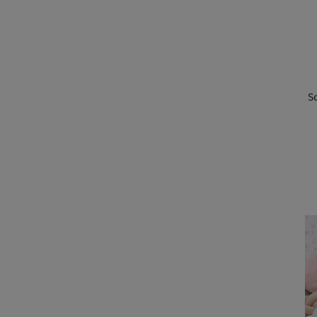
Marketingové cookies použí
stránkach, tak aj na stránkac
S
Kd
sk
U 
2 
U 