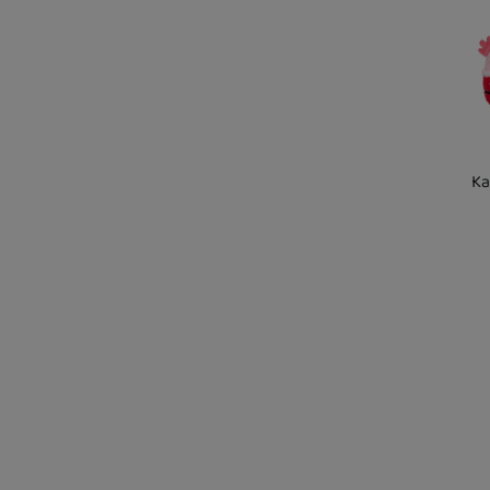
Ka
Kd
sk
U 