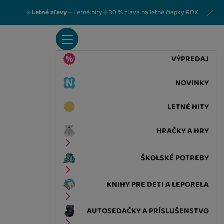
Zavrieť
Letné zľavy
Letné hity
30 % zľava na letné čiapky RDX
VÝPREDAJ
NOVINKY
LETNÉ HITY
HRAČKY A HRY
ŠKOLSKÉ POTREBY
KNIHY PRE DETI A LEPORELA
AUTOSEDAČKY A PRÍSLUŠENSTVO