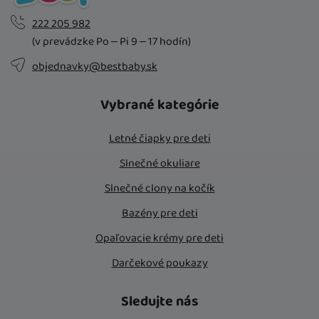
222 205 982
(v prevádzke Po – Pi 9 – 17 hodín)
objednavky@bestbaby.sk
Vybrané kategórie
Letné čiapky pre deti
Slnečné okuliare
Slnečné clony na kočík
Bazény pre deti
Opaľovacie krémy pre deti
Darčekové poukazy
Sledujte nás