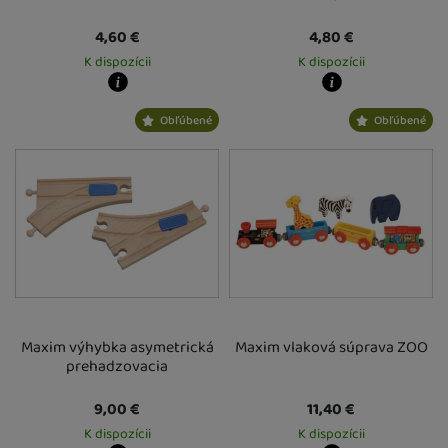
4,60
€
4,80
€
K dispozícii
K dispozícii
Kdy zboží dostanete?
Kdy zboží dostanete?
Obľúbené
Obľúbené
Osobný odber vo výdajnom mieste
13. 8.
Osobný odber vo výdajnom mieste
1
U Vás doma
14. 8.
U Vás doma
14. 8.
Maxim výhybka asymetrická
Maxim vlaková súprava ZOO
prehadzovacia
9,00
€
11,40
€
K dispozícii
K dispozícii