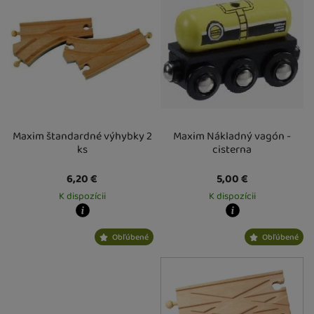
Maxim štandardné výhybky 2
Maxim Nákladný vagón -
ks
cisterna
6,20
€
5,00
€
K dispozícii
K dispozícii
Kdy zboží dostanete?
Kdy zboží dostanete?
Obľúbené
Obľúbené
Osobný odber vo výdajnom mieste
13. 8.
Osobný odber vo výdajnom mieste
1
U Vás doma
14. 8.
U Vás doma
14. 8.