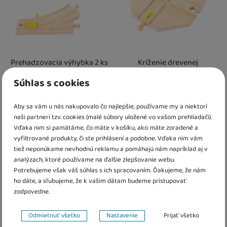
Prehadzovacia výhybka 2 ks
Kríženie drevenej
Bigjigs Rail
vláčikodráhy Bigjigs Rail
Súhlas s cookies
10,20
€
4,10
€
Skladom
Skladom
Aby sa vám u nás nakupovalo čo najlepšie, používame my a niektorí
naši partneri tzv. cookies (malé súbory uložené vo vašom prehliadači).
Vďaka nim si pamätáme, čo máte v košíku, ako máte zoradené a
Kdy zboží dostanete?
Kdy zboží dostanete?
Obľúbené
skladem 1 ks
:
Osobný odber vo výdajnom mieste
skladem 1 ks
11. 8.
:
Osobný odber vo výda
vyfiltrované produkty, či ste prihlásení a podobne. Vďaka nim vám
U Vás doma
12. 8.
U Vás doma
12. 8.
tiež neponúkame nevhodnú reklamu a pomáhajú nám napríklad aj v
2 a více ks
:
Osobný odber vo výdajnom mieste
2 a více ks
14. 8.
:
Osobný odber vo výdajn
analýzach, ktoré používame na ďalšie zlepšovanie webu.
U Vás doma
17. 8.
U Vás doma
17. 8.
Potrebujeme však váš súhlas s ich spracovaním. Ďakujeme, že nám
ho dáte, a sľubujeme, že k vašim dátam budeme pristupovať
zodpovedne.
Nastavenie súhlasov s kategóriami cookies
Odmietnuť všetko
Nastavenie
Prijať všetko