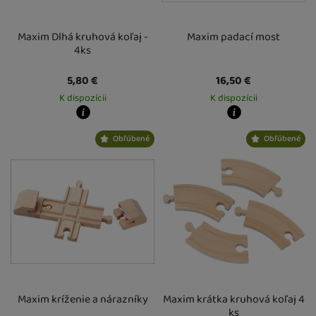
Maxim Dlhá kruhová koľaj -
Maxim padací most
4ks
5,80
€
16,50
€
K dispozícii
K dispozícii
Kdy zboží dostanete?
Kdy zboží dostanete?
Obľúbené
Obľúbené
Osobný odber vo výdajnom mieste
13. 8.
Osobný odber vo výdajnom mieste
1
U Vás doma
14. 8.
U Vás doma
14. 8.
Maxim kríženie a nárazníky
Maxim krátka kruhová koľaj 4
ks