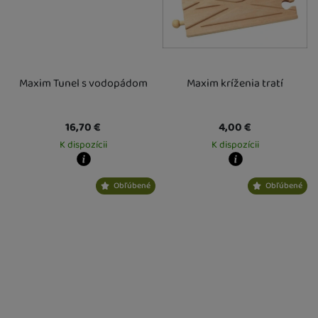
Maxim Tunel s vodopádom
Maxim kríženia tratí
16,70
€
4,00
€
K dispozícii
K dispozícii
Kdy zboží dostanete?
Kdy zboží dostanete?
Obľúbené
Obľúbené
Osobný odber vo výdajnom mieste
13. 8.
Osobný odber vo výdajnom mieste
1
U Vás doma
14. 8.
U Vás doma
14. 8.