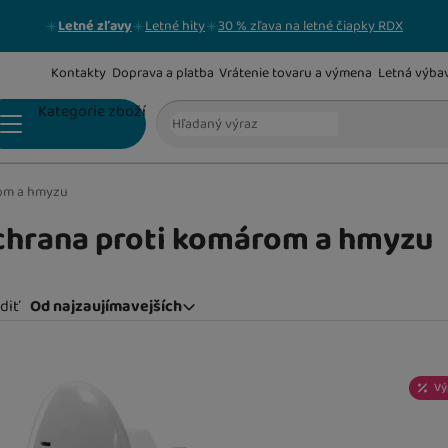
Letné zľavy
Letné hity
30 % zľava na letné čiapky RDX
Kontakty
Doprava a platba
Vrátenie tovaru a výmena
Letná výba
Vyhľadávanie
Kategorie zboží
om a hmyzu
BEZPEČNOSTNÉ POISTKY
hrana proti komárom a hmyzu
DETSKÉ ZÁBRANY DO DVERÍ
diť
Od najzaujímavejších
Od najzaujímavejších
Najlacnejšie
odukty
Najdrahšie
POPRUHY KU KOČÍKU A NA VODENIE
Vý
Najviac zlacnené
Od najpredávanejších