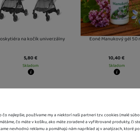
oskytiéra na kočík univerzálny
Eoné Manukový gél 50 
5,80
€
10,40
€
Skladom
Skladom
y zboží dostanete?
Kdy zboží dostanete?
ladem 1 ks
:
Osobný odber vo výdajnom mieste
skladem 2 ks
10. 8.
:
Osobný odber vo 
Vás doma
11. 8.
U Vás doma
11. 8.
a více ks
:
Osobný odber vo výdajnom mieste
12. 8.
3 a více ks
:
Osobný odber vo vý
Vás doma
13. 8.
U Vás doma
13. 8.
čo najlepšie, používame my a niektorí naši partneri tzv. cookies (malé sú
amätáme, čo máte v košíku, ako máte zoradené a vyfiltrované produkty, či st
ame nevhodnú reklamu a pomáhajú nám napríklad aj v analýzach, ktoré po