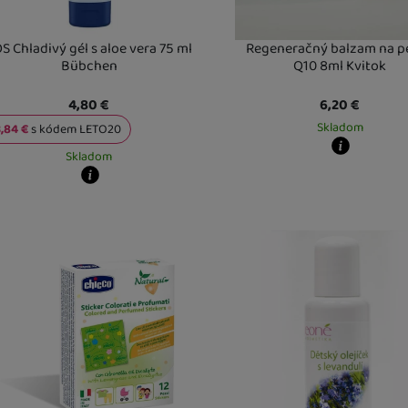
S Chladivý gél s aloe vera 75 ml
Regeneračný balzam na pe
Bübchen
Q10 8ml Kvitok
4,80
€
6,20
€
Skladom
3,84
€
s kódem
LETO20
Skladom
Kdy zboží dostanete?
skladem 1 ks
:
Osobný odber vo 
y zboží dostanete?
U Vás doma
11. 8.
ladem 5 a více ks
:
Osobný odber vo výdajnom mieste
10. 8.
2 a více ks
:
Osobný odber vo vý
Vás doma
11. 8.
U Vás doma
17. 8.