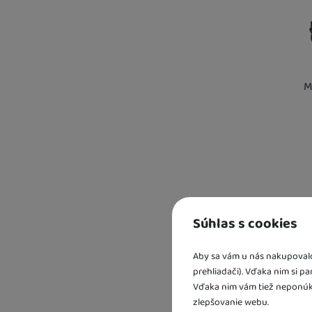
M
Kd
sk
U 
2 
Súhlas s cookies
U 
Aby sa vám u nás nakupovalo 
prehliadači). Vďaka nim si p
Vďaka nim vám tiež neponúk
zlepšovanie webu.