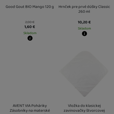
Good Gout BIO Mango 120 g
Hrnček pre prvé dúšky Classic
260 ml
10,20
€
2,00
€
1,60
€
Skladom
Skladom
Kdy zboží dostanete?
Kdy zboží dostanete?
skladem 2 ks
:
Osobný odber vo výda
skladem 5 a více ks
:
Osobný odber vo výdajnom mieste
U Vás doma
12. 8.
11. 8.
U Vás doma
12. 8.
3 a více ks
:
Osobný odber vo výdajn
U Vás doma
21. 8.
AVENT VIA Poháriky
Vložka do klasickej
Zásobníky na materské
zavinovačky štvorcovej