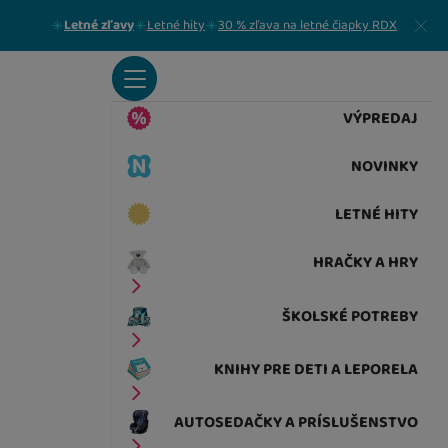
Zavrieť
Letné zľavy
Letné hity
30 % zľava na letné čiapky RDX
VÝPREDAJ
NOVINKY
LETNÉ HITY
HRAČKY A HRY
ŠKOLSKÉ POTREBY
KNIHY PRE DETI A LEPORELA
AUTOSEDAČKY A PRÍSLUŠENSTVO