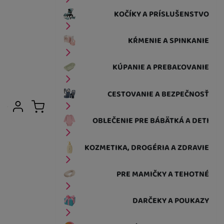
KOČÍKY A PRÍSLUŠENSTVO
KŔMENIE A SPINKANIE
KÚPANIE A PREBAĽOVANIE
CESTOVANIE A BEZPEČNOSŤ
Užívateľská sekcia
Prihlásiť sa
Košík
OBLEČENIE PRE BÁBÄTKÁ A DETI
KOZMETIKA, DROGÉRIA A ZDRAVIE
PRE MAMIČKY A TEHOTNÉ
DARČEKY A POUKAZY