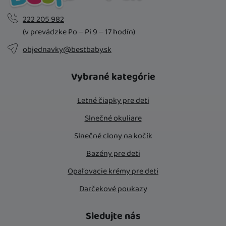
vám mohli zobrazovať vhodný obsah alebo reklamy ako na našich
222 205 982
stránkach, tak aj na stránkach tretích strán.
(v prevádzke Po – Pi 9 – 17 hodín)
objednavky@bestbaby.sk
Vybrané kategórie
Letné čiapky pre deti
Slnečné okuliare
Slnečné clony na kočík
Bazény pre deti
Opaľovacie krémy pre deti
Darčekové poukazy
Sledujte nás