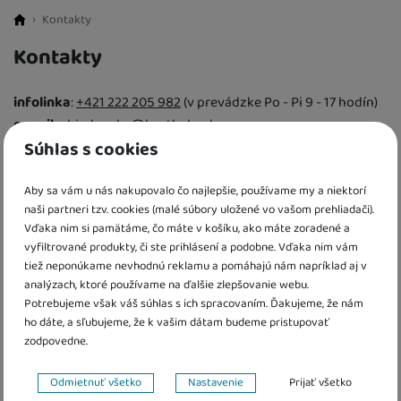
Kontakty
BestBaby.cz
Kontakty
infolinka
:
+421 222 205 982
(
v prevádzke Po - Pi 9 - 17 hodín
)
e-mail
:
objednavky@bestbaby.sk
Súhlas s cookies
Prevádzkuje
: Nejbaby s.r.o., Palackého třída 441/91,61200
Brno, Czech republic
IČO: 06410944
Aby sa vám u nás nakupovalo čo najlepšie, používame my a niektorí
naši partneri tzv. cookies (malé súbory uložené vo vašom prehliadači).
DIČ: CZ06410944
Vďaka nim si pamätáme, čo máte v košíku, ako máte zoradené a
vyfiltrované produkty, či ste prihlásení a podobne. Vďaka nim vám
Bankové spojenie: CZ86 2010 0000 0024 0334 5037, SWIFT:
tiež neponúkame nevhodnú reklamu a pomáhajú nám napríklad aj v
FIOBCZPPXXX
analýzach, ktoré používame na ďalšie zlepšovanie webu.
Potrebujeme však váš súhlas s ich spracovaním. Ďakujeme, že nám
ho dáte, a sľubujeme, že k vašim dátam budeme pristupovať
Osobné odbery po celej Slovenskej republike
zodpovedne.
prostredníctvom Packety:
Nastavenie súhlasov s kategóriami cookies
Ponúkame Vám možnosť doručenia tovaru na viac ako 2659
Odmietnuť všetko
Nastavenie
Prijať všetko
výdajných miest po celej Slovenskej republike. Osobný odber