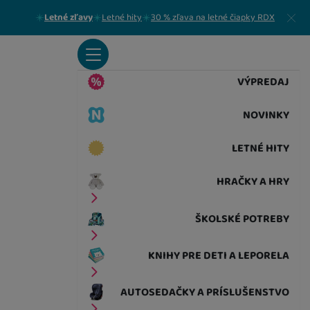
Zavrieť
Letné zľavy
Letné hity
30 % zľava na letné čiapky RDX
VÝPREDAJ
NOVINKY
LETNÉ HITY
HRAČKY A HRY
ŠKOLSKÉ POTREBY
KNIHY PRE DETI A LEPORELA
AUTOSEDAČKY A PRÍSLUŠENSTVO