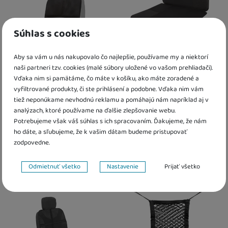
Súhlas s cookies
Aby sa vám u nás nakupovalo čo najlepšie, používame my a niektorí
naši partneri tzv. cookies (malé súbory uložené vo vašom prehliadači).
Vďaka nim si pamätáme, čo máte v košíku, ako máte zoradené a
Ochrana sedadla pod
Krátky chránič detskej
vyfiltrované produkty, či ste prihlásení a podobne. Vďaka nim vám
autosedačku umývateľná,
autosedačky Akuku
tiež neponúkame nevhodnú reklamu a pomáhajú nám napríklad aj v
Black
analýzach, ktoré používame na ďalšie zlepšovanie webu.
8,10
€
Potrebujeme však váš súhlas s ich spracovaním. Ďakujeme, že nám
19,10
€
ho dáte, a sľubujeme, že k vašim dátam budeme pristupovať
7,29
€
s kódem
AKUKU10
K dispozícii
zodpovedne.
K dispozícii
Nastavenie súhlasov s kategóriami cookies
Kdy zboží dostanete?
Odmietnuť všetko
Nastavenie
Prijať všetko
Kdy zboží dostanete?
Osobný odber vo výdajnom mieste
12. 8.
Technické
Osobný odber vo výdajnom mieste
1
Technické
-
bez týchto cookies náš web nebude fungovať
.
U Vás doma
13. 8.
U Vás doma
18. 8.
VŽDY AKTÍVNE
Technické cookies umožňujú váš priechod nákupným košíkom,