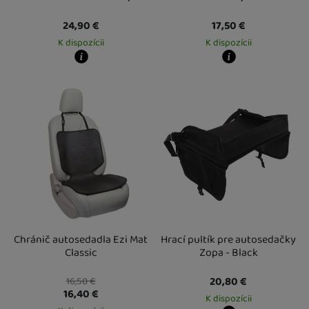
24,90
€
17,50
€
K dispozícii
K dispozícii
Kdy zboží dostanete?
Kdy zboží dostanete?
Osobný odber vo výdajnom mieste
12. 8.
Osobný odber vo výdajnom mieste
1
U Vás doma
13. 8.
U Vás doma
13. 8.
Chránič autosedadla Ezi Mat
Hrací pultík pre autosedačky
Classic
Zopa - Black
20,80
€
16,50
€
16,40
€
K dispozícii