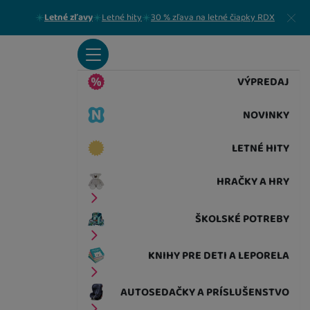
Zavrieť
Letné zľavy
Letné hity
30 % zľava na letné čiapky RDX
VÝPREDAJ
NOVINKY
LETNÉ HITY
HRAČKY A HRY
ŠKOLSKÉ POTREBY
KNIHY PRE DETI A LEPORELA
AUTOSEDAČKY A PRÍSLUŠENSTVO