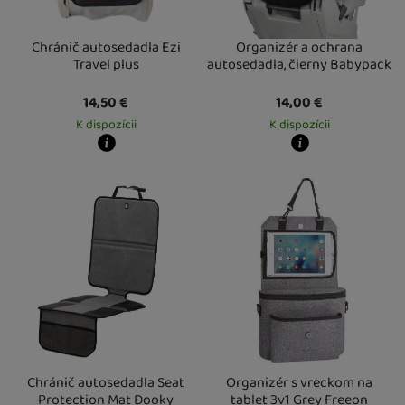
Chránič autosedadla Ezi
Organizér a ochrana
Travel plus
autosedadla, čierny Babypack
14,50
€
14,00
€
K dispozícii
K dispozícii
Kdy zboží dostanete?
Kdy zboží dostanete?
Osobný odber vo výdajnom mieste
12. 8.
Osobný odber vo výdajnom mieste
1
U Vás doma
13. 8.
U Vás doma
14. 8.
Chránič autosedadla Seat
Organizér s vreckom na
Protection Mat Dooky
tablet 3v1 Grey Freeon