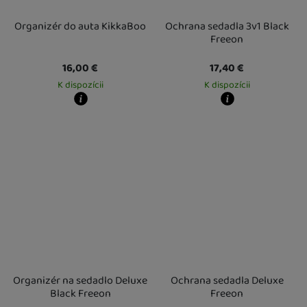
Organizér do auta KikkaBoo
Ochrana sedadla 3v1 Black
Freeon
16,00
€
17,40
€
K dispozícii
K dispozícii
Kdy zboží dostanete?
Kdy zboží dostanete?
Osobný odber vo výdajnom mieste
12. 8.
Osobný odber vo výdajnom mieste
1
U Vás doma
13. 8.
U Vás doma
13. 8.
Organizér na sedadlo Deluxe
Ochrana sedadla Deluxe
Black Freeon
Freeon