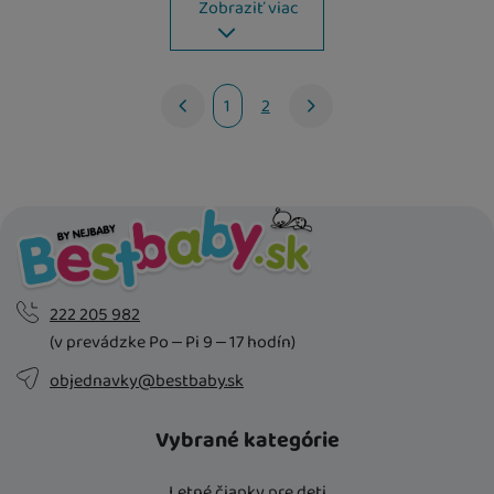
Zobraziť viac
U Vás doma
14. 8.
U Vás doma
13. 8.
1
2
nasledujúci
222 205 982
(v prevádzke Po – Pi 9 – 17 hodín)
objednavky@bestbaby.sk
Vybrané kategórie
Letné čiapky pre deti