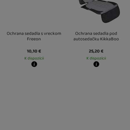
Ochrana sedadla s vreckom
Ochrana sedadla pod
Freeon
autosedačku KikkaBoo
10,10
€
25,20
€
K dispozícii
K dispozícii
Kdy zboží dostanete?
Kdy zboží dostanete?
Osobný odber vo výdajnom mieste
13. 8.
Osobný odber vo výdajnom mieste
1
U Vás doma
14. 8.
U Vás doma
13. 8.