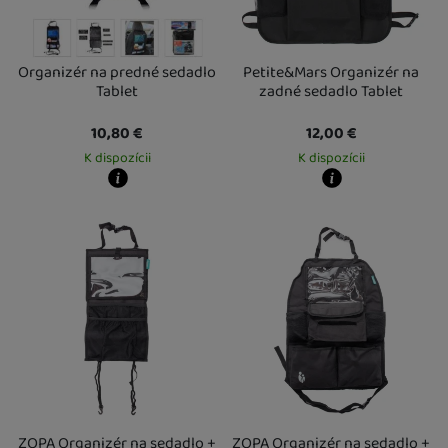
Organizér na predné sedadlo
Petite&Mars Organizér na
Tablet
zadné sedadlo Tablet
10,80
€
12,00
€
K dispozícii
K dispozícii
Kdy zboží dostanete?
Kdy zboží dostanete?
Osobný odber vo výdajnom mieste
17. 8.
Osobný odber vo výdajnom mieste
1
U Vás doma
18. 8.
U Vás doma
13. 8.
ZOPA Organizér na sedadlo +
ZOPA Organizér na sedadlo +