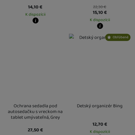
14,10
€
22,30
€
15,10
€
K dispozícii
K dispozícii
Kdy zboží dostanete?
Osobný odber vo výdajnom mieste
12. 8.
Kdy zboží dostanete?
Obľúbené
U Vás doma
13. 8.
Osobný odber vo výdajnom mieste
1
U Vás doma
13. 8.
Ochrana sedadla pod
Detský organizér Bing
autosedačku s vreckom na
tablet umývateľná, Grey
12,70
€
27,50
€
K dispozícii