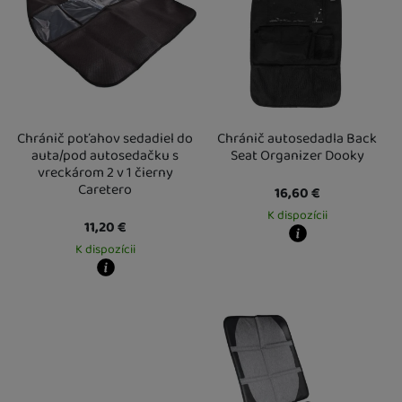
Chránič poťahov sedadiel do
Chránič autosedadla Back
auta/pod autosedačku s
Seat Organizer Dooky
vreckárom 2 v 1 čierny
Caretero
16,60
€
K dispozícii
11,20
€
K dispozícii
Kdy zboží dostanete?
Osobný odber vo výdajnom mieste
1
U Vás doma
13. 8.
Kdy zboží dostanete?
Osobný odber vo výdajnom mieste
18. 8.
U Vás doma
19. 8.