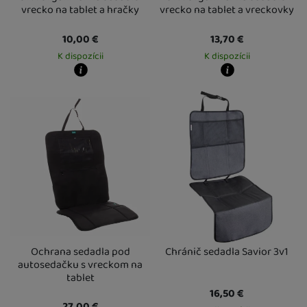
vrecko na tablet a hračky
vrecko na tablet a vreckovky
10,00
€
13,70
€
K dispozícii
K dispozícii
Kdy zboží dostanete?
Kdy zboží dostanete?
Osobný odber vo výdajnom mieste
12. 8.
Osobný odber vo výdajnom mieste
1
U Vás doma
13. 8.
U Vás doma
13. 8.
Ochrana sedadla pod
Chránič sedadla Savior 3v1
autosedačku s vreckom na
tablet
16,50
€
27,00
€