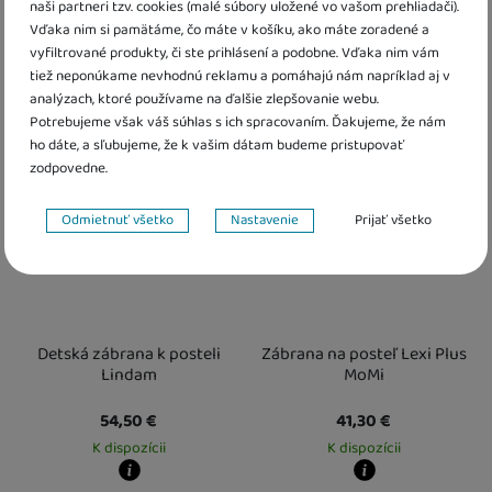
naši partneri tzv. cookies (malé súbory uložené vo vašom prehliadači).
44,60
€
51,90
€
Vďaka nim si pamätáme, čo máte v košíku, ako máte zoradené a
K dispozícii
K dispozícii
vyfiltrované produkty, či ste prihlásení a podobne. Vďaka nim vám
tiež neponúkame nevhodnú reklamu a pomáhajú nám napríklad aj v
Kdy zboží dostanete?
Kdy zboží dostanete?
analýzach, ktoré používame na ďalšie zlepšovanie webu.
Darček zadarmo
Darček zadarmo
Osobný odber vo výdajnom mieste
13. 8.
Osobný odber vo výdajnom mieste
1
Potrebujeme však váš súhlas s ich spracovaním. Ďakujeme, že nám
U Vás doma
14. 8.
U Vás doma
14. 8.
ho dáte, a sľubujeme, že k vašim dátam budeme pristupovať
zodpovedne.
Nastavenie súhlasov s kategóriami cookies
Odmietnuť všetko
Nastavenie
Prijať všetko
Technické
Technické
-
bez týchto cookies náš web nebude fungovať
.
VŽDY AKTÍVNE
Technické cookies umožňujú váš priechod nákupným košíkom,
Preferenčné a rozšírené funkcie
Detská zábrana k posteli
Zábrana na posteľ Lexi Plus
Preferenčné a rozšírené funkcie
-
aby ste nemuseli všetko
porovnávanie produktov a ďalšie nevyhnutné funkcie.
Lindam
MoMi
nastavovať znova a aby ste sa s nami mohli spojiť napr. pomocou
chatu
.
54,50
€
41,30
€
Povolené
K dispozícii
K dispozícii
Vďaka týmto cookies vám prácu s naším webom dokážeme ešte