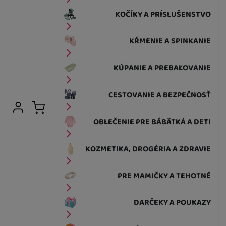
KOČÍKY A PRÍSLUŠENSTVO
KŔMENIE A SPINKANIE
KÚPANIE A PREBAĽOVANIE
CESTOVANIE A BEZPEČNOSŤ
Užívateľská sekcia
Prihlásiť sa
Košík
OBLEČENIE PRE BÁBÄTKÁ A DETI
KOZMETIKA, DROGÉRIA A ZDRAVIE
PRE MAMIČKY A TEHOTNÉ
DARČEKY A POUKAZY