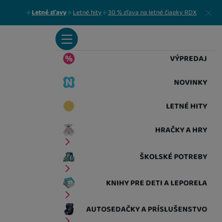
Zavrieť
Letné zľavy
Letné hity
30 % zľava na letné čiapky RDX
VÝPREDAJ
NOVINKY
LETNÉ HITY
HRAČKY A HRY
ŠKOLSKÉ POTREBY
KNIHY PRE DETI A LEPORELA
AUTOSEDAČKY A PRÍSLUŠENSTVO