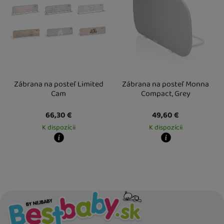
Zábrana na posteľ Limited
Zábrana na posteľ Monna
Cam
Compact, Grey
66,30
€
49,60
€
K dispozícii
K dispozícii
Kdy zboží dostanete?
Kdy zboží dostanete?
Osobný odber vo výdajnom mieste
19. 8.
Osobný odber vo výdajnom mieste
1
U Vás doma
20. 8.
U Vás doma
14. 8.