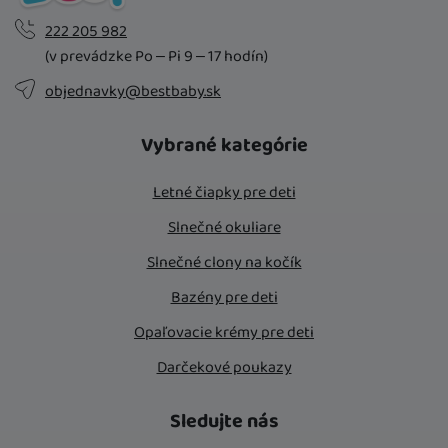
222 205 982
(v prevádzke Po – Pi 9 – 17 hodín)
objednavky@bestbaby.sk
Vybrané kategórie
Letné čiapky pre deti
Slnečné okuliare
Slnečné clony na kočík
Bazény pre deti
Opaľovacie krémy pre deti
Darčekové poukazy
Sledujte nás