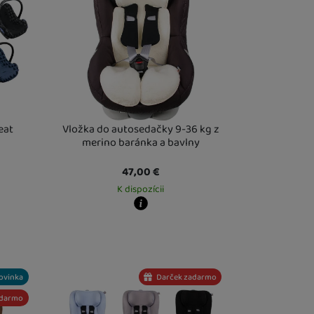
eat
Vložka do autosedačky 9-36 kg z
merino baránka a bavlny
47,00
€
K dispozícii
Kdy zboží dostanete?
este
17. 8.
Osobný odber vo výdajnom mieste
13. 8.
U Vás doma
14. 8.
ovinka
Darček zadarmo
adarmo