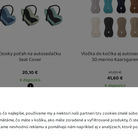
Dooky poťah na autosedačku
Vložka do kočíka aj autos
Seat Cover
3D merino Kaarsgare
20,10
€
41,80
€
41,60
€
K dispozícii
K dispozícii
y zboží dostanete?
obný odber vo výdajnom mieste
20. 8.
Kdy zboží dostanete?
Vás doma
21. 8.
Osobný odber vo výdajnom mi
U Vás doma
14. 8.
čo najlepšie, používame my a niektorí naši partneri tzv. cookies (malé sú
amätáme, čo máte v košíku, ako máte zoradené a vyfiltrované produkty, či st
ame nevhodnú reklamu a pomáhajú nám napríklad aj v analýzach, ktoré po