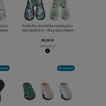
alebo reklamy ako na našich
ujúca
Podložka do kočíka redukujúca
yMatex
tlak PaDDi'X 9 - 18 kg BabyMatex
30,50
€
K dispozícii
Kdy zboží dostanete?
este
18. 8.
Osobný odber vo výdajnom mieste
18. 8.
U Vás doma
19. 8.
ovinka
Novinka