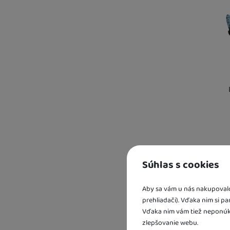
Kd
Súhlas s cookies
Os
U 
Aby sa vám u nás nakupovalo 
prehliadači). Vďaka nim si p
Vďaka nim vám tiež neponúk
zlepšovanie webu.