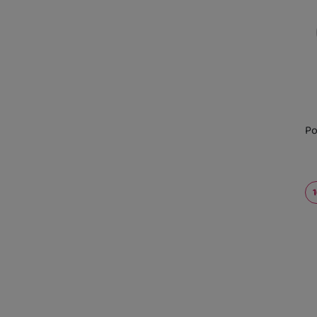
Po
Kd
sk
U 
2 
U 