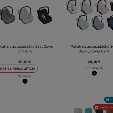
ťah na autosedačku Seat Cover
Poťah na autosedačku S
0 m+Uni
Dooky Cover 0 m+
20,10
€
20,10
€
K dispozícii
16,08
€
s kódem
LETO20
Skladom
Kdy zboží dostanete?
Osobný odber vo výdajnom mi
y zboží dostanete?
U Vás doma
18. 8.
ladem 1 ks
:
Osobný odber vo výdajnom mieste
11. 8.
Vás doma
12. 8.
N
a více ks
:
Osobný odber vo výdajnom mieste
17. 8.
Vás doma
18. 8.
Darček z