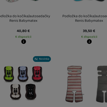
odložka do kočíka/autosedačky
Podložka do kočíka/autos
Renis Babymatex
Renis Babymatex
40,80
€
39,50
€
K dispozícii
K dispozícii
y zboží dostanete?
Kdy zboží dostanete?
obný odber vo výdajnom mieste
18. 8.
Osobný odber vo výdajnom mi
Vás doma
19. 8.
U Vás doma
19. 8.
Novinka