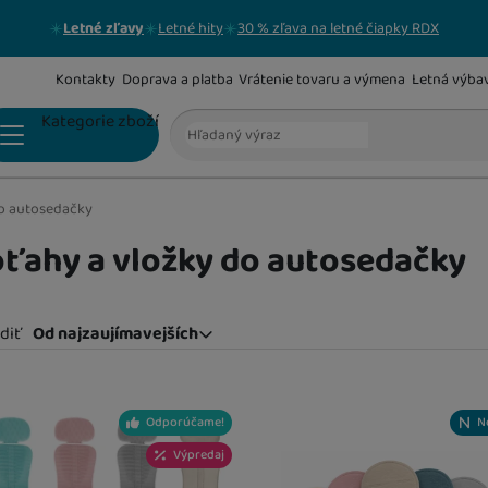
Letné zľavy
Letné hity
30 % zľava na letné čiapky RDX
Kontakty
Doprava a platba
Vrátenie tovaru a výmena
Letná výba
Vyhľadávanie
Kategorie zboží
do autosedačky
AUTOSEDAČKY 0 - 13 KG
ťahy a vložky do autosedačky
AUTOSEDAČKY 9 - 18 KG
diť
Od najzaujímavejších
Od najzaujímavejších
Najlacnejšie
odukty
Najdrahšie
AUTOSEDAČKY 9 - 36 KG
Odporúčame!
N
Najviac zlacnené
Od najpredávanejších
Výpredaj