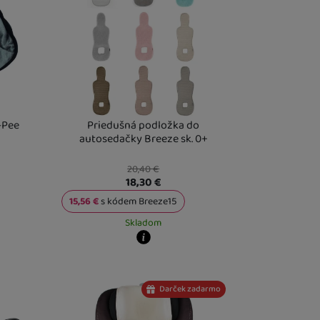
-Pee
Priedušná podložka do
autosedačky Breeze sk. 0+
20,40
€
18,30
€
15,56
€
s kódem
Breeze15
Skladom
výdajnom mieste
11. 8.
Kdy zboží dostanete?
dajnom mieste
13. 8.
skladem 5 a více ks
:
Osobný odber vo výdajnom mieste
11. 8.
U Vás doma
12. 8.
Darček zadarmo