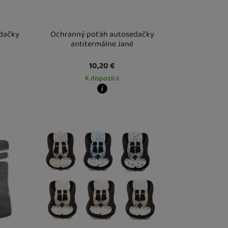
edačky
Ochranný poťah autosedačky
antitermálne Jané
10,20
€
K dispozícii
Kdy zboží dostanete?
este
18. 8.
Osobný odber vo výdajnom mieste
13. 8.
U Vás doma
14. 8.