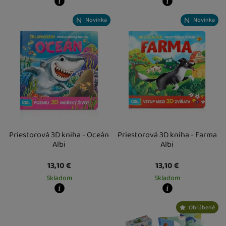
Kdy zboží dostanete?
Kdy zboží dostanete?
Novinka
Novinka
skladem 1 ks
:
Osobný odber vo výdajnom mieste
skladem 1 ks
7. 8.
:
Osobný odber vo výda
U Vás doma
10. 8.
U Vás doma
10. 8.
2 a více ks
:
Osobný odber vo výdajnom mieste
2 a více ks
12. 8.
:
Osobný odber vo výdajn
U Vás doma
13. 8.
U Vás doma
13. 8.
Priestorová 3D kniha - Oceán
Priestorová 3D kniha - Farma
Albi
Albi
13,10
€
13,10
€
Skladom
Skladom
Kdy zboží dostanete?
Kdy zboží dostanete?
Obľúbené
skladem 2 ks
:
Osobný odber vo výdajnom mieste
skladem 1 ks
7. 8.
:
Osobný odber vo výda
U Vás doma
10. 8.
U Vás doma
10. 8.