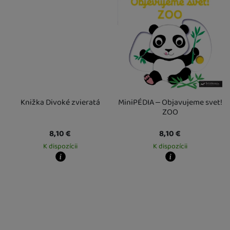
Knižka Divoké zvieratá
MiniPÉDIA – Objavujeme svet!
ZOO
8,10
€
8,10
€
K dispozícii
K dispozícii
Kdy zboží dostanete?
Kdy zboží dostanete?
Osobný odber vo výdajnom mieste
12. 8.
Osobný odber vo výdajnom mieste
1
U Vás doma
13. 8.
U Vás doma
13. 8.