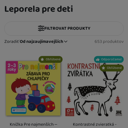
Leporela pre deti
FILTROVAT PRODUKTY
Cena
(€)
Zoradiť
Od najzaujímavejších
653 produktov
Nájdených
Od najzaujímavejších
Výrobcovia
Najlacnejšie
Produkty
Najdrahšie
Obľúbené
Odporúčame!
Albatros
(
21
)
Pohlavie
až
Najviac zlacnené
Albi
(
7
)
Obľúbené
pre chlapcov
(
612
)
Vek detí
Od najpredávanejších
Canpol babies
(
3
)
pre dievčatá
(
556
)
Fisher Price
od narodenia
(
1
)
(
158
)
Materiál hračky
pre dievčatá i chlapcov - unisex
(
531
)
Hape
3 mesiace
(
1
)
(
159
)
plastové
(
13
)
Dostupnost
Chronicle Books
6 mesiacov
(
50
)
(
200
)
drevené
(
2
)
Janod
12 mesiacov
Skladom
(
1
)
(
401
)
(
26
)
Extra
plyšové
(
47
)
Jiri Models
18 mesiacov
K dispozícii
(
22
)
(
345
)
(
627
)
látkové
Doporučujeme
(
13
)
(
1
)
KukiKuk
2 roky
(
2
)
(
483
)
Knižka Pre najmenších –
Kontrastné zvieratká -
papierové
(
620
)
Akce
(
58
)