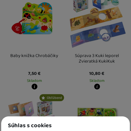
3 a více ks
:
Osobný odber vo výdajnom mieste
2 a více ks
12. 8.
:
Osobný odber vo výdajn
U Vás doma
13. 8.
U Vás doma
13. 8.
Baby knižka Chrobáčiky
Súprava 3 Kuki leporel
Zvieratká KukiKuk
7,50
€
10,80
€
Skladom
Skladom
Kdy zboží dostanete?
Kdy zboží dostanete?
Obľúbené
skladem 1 ks
:
Osobný odber vo výdajnom mieste
skladem 2 ks
7. 8.
:
Osobný odber vo výda
U Vás doma
10. 8.
U Vás doma
10. 8.
2 a více ks
:
Osobný odber vo výdajnom mieste
3 a více ks
12. 8.
:
Osobný odber vo výdajn
U Vás doma
13. 8.
U Vás doma
13. 8.
Súhlas s cookies