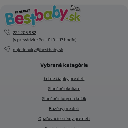
222 205 982
(v prevádzke Po – Pi 9 – 17 hodín)
objednavky@bestbaby.sk
Vybrané kategórie
Letné čiapky pre deti
Slnečné okuliare
Slnečné clony na kočík
Bazény pre deti
Opaľovacie krémy pre deti