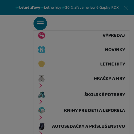
Zavrieť
Letné zľavy
Letné hity
30 % zľava na letné čiapky RDX
VÝPREDAJ
NOVINKY
LETNÉ HITY
HRAČKY A HRY
ŠKOLSKÉ POTREBY
KNIHY PRE DETI A LEPORELA
AUTOSEDAČKY A PRÍSLUŠENSTVO