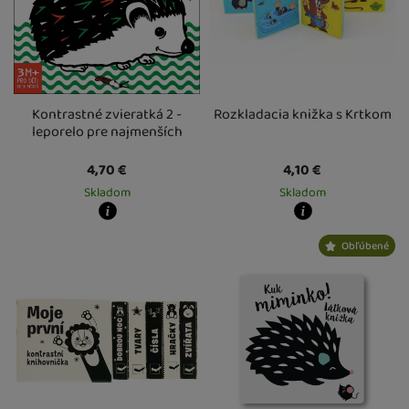
Kontrastné zvieratká 2 -
Rozkladacia knižka s Krtkom
leporelo pre najmenších
4,70
€
4,10
€
Skladom
Skladom
Kdy zboží dostanete?
Kdy zboží dostanete?
Obľúbené
skladem 5 a více ks
:
Osobný odber vo výdajnom mieste
skladem 2 ks
:
Osobný odber vo výda
7. 8.
U Vás doma
10. 8.
U Vás doma
10. 8.
3 a více ks
:
Osobný odber vo výdajn
U Vás doma
13. 8.