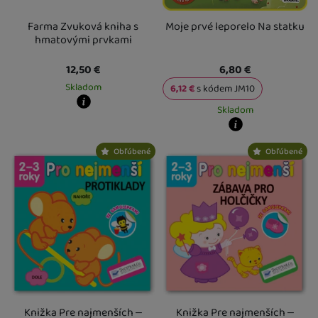
Farma Zvuková kniha s
Moje prvé leporelo Na statku
Vďaka týmto cookies vám prácu s naším webom dokážeme ešte
hmatovými prvkami
Analytické
Analytické
-
aby sme vedeli, ako sa na webe správate, a mohli náš
spríjemniť. Dokážeme si zapamätať vaše nastavenia, môžu vám
web ďalej zlepšovať
.
pomôcť s vyplňovaním formulárov, umožnia nám zobraziť služby ako
12,50
€
6,80
€
Povolené
je chat a podobne.
Skladom
6,12
€
s kódem
JM10
Skladom
Tieto cookies nám umožňujú meranie výkonu nášho webu aj našich
Kdy zboží dostanete?
Marketingové
Marketingové
-
aby sme vás nezaťažovali nevhodnou reklamou
.
reklamných kampaní. Ich pomocou určujeme počet návštev a zdroje
skladem 1 ks
:
Osobný odber vo výdajnom mieste
7. 8.
Povolené
Kdy zboží dostanete?
návštev našich internetových stránok. Dáta získané pomocou týchto
U Vás doma
10. 8.
Obľúbené
Obľúbené
skladem 2 ks
:
Osobný odber vo výda
2 a více ks
:
Osobný odber vo výdajnom mieste
12. 8.
cookies spracúvame súhrnne a anonymne, takže nie sme schopní
U Vás doma
10. 8.
U Vás doma
13. 8.
identifikovať konkrétnych používateľov nášho webu.
3 a více ks
:
Osobný odber vo výdajn
Marketingové cookies používame my alebo naši partneri, aby sme
U Vás doma
14. 8.
vám mohli zobrazovať vhodný obsah alebo reklamy ako na našich
stránkach, tak aj na stránkach tretích strán.
Knižka Pre najmenších –
Knižka Pre najmenších –