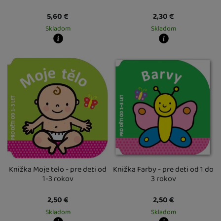
5,60
€
2,30
€
Skladom
Skladom
Kdy zboží dostanete?
Kdy zboží dostanete?
skladem 1 ks
:
Osobný odber vo výdajnom mieste
skladem 1 ks
7. 8.
:
Osobný odber vo výda
U Vás doma
10. 8.
U Vás doma
10. 8.
2 a více ks
:
Osobný odber vo výdajnom mieste
2 a více ks
12. 8.
:
Osobný odber vo výdajn
U Vás doma
13. 8.
U Vás doma
13. 8.
Knižka Moje telo - pre deti od
Knižka Farby - pre deti od 1 do
1-3 rokov
3 rokov
2,50
€
2,50
€
Skladom
Skladom