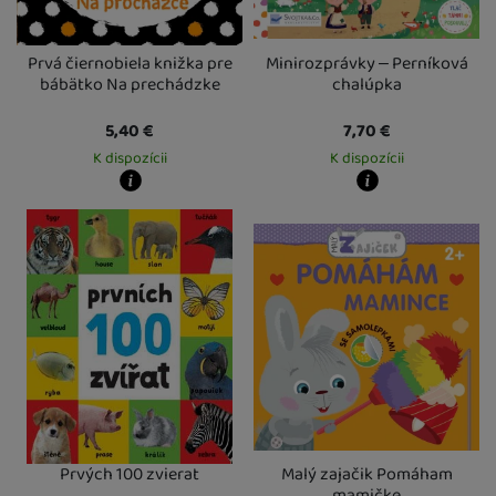
Prvá čiernobiela knižka pre
Minirozprávky – Perníková
bábätko Na prechádzke
chalúpka
5,40
€
7,70
€
K dispozícii
K dispozícii
Kdy zboží dostanete?
Kdy zboží dostanete?
Osobný odber vo výdajnom mieste
12. 8.
Osobný odber vo výdajnom mieste
1
U Vás doma
13. 8.
U Vás doma
13. 8.
Prvých 100 zvierat
Malý zajačik Pomáham
mamičke