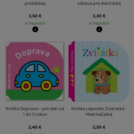
protiklady
zábava pre dievčatká
2,50
€
2,30
€
K dispozícii
K dispozícii
Kdy zboží dostanete?
Kdy zboží dostanete?
Osobný odber vo výdajnom mieste
12. 8.
Osobný odber vo výdajnom mieste
1
U Vás doma
13. 8.
U Vás doma
13. 8.
Knižka Doprava – pre deti od
Knižka Leporelo Zvieratká -
1 do 3 rokov
Malé káčatká
2,40
€
2,50
€