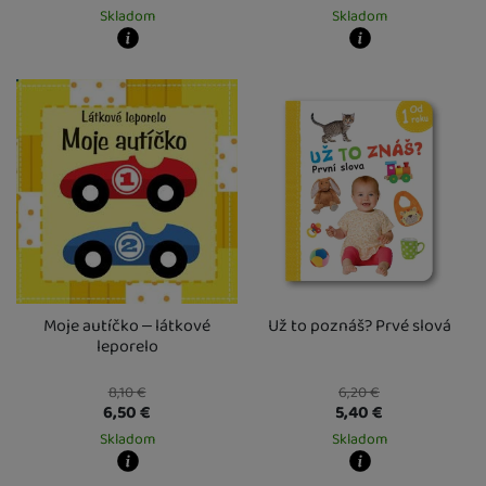
Skladom
Skladom
Kdy zboží dostanete?
Kdy zboží dostanete?
skladem 1 ks
:
Osobný odber vo výdajnom mieste
skladem 1 ks
7. 8.
:
Osobný odber vo výda
U Vás doma
10. 8.
U Vás doma
10. 8.
2 a více ks
:
Osobný odber vo výdajnom mieste
2 a více ks
12. 8.
:
Osobný odber vo výdajn
U Vás doma
13. 8.
U Vás doma
13. 8.
Moje autíčko – látkové
Už to poznáš? Prvé slová
leporelo
8,10
€
6,20
€
6,50
€
5,40
€
Skladom
Skladom