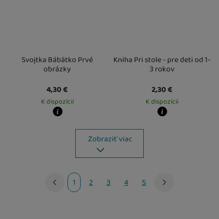
Svojtka Bábätko Prvé
Kniha Pri stole - pre deti od 1-
obrázky
3 rokov
4,30
€
2,30
€
K dispozícii
K dispozícii
Kdy zboží dostanete?
Kdy zboží dostanete?
Osobný odber vo výdajnom mieste
12. 8.
Osobný odber vo výdajnom mieste
1
Zobraziť viac
U Vás doma
13. 8.
U Vás doma
13. 8.
1
2
3
4
5
nasledujúci