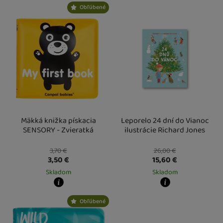
Kdy zboží dostanete?
Kdy zboží dostanete?
Obľúbené
skladem 1 ks
:
Osobný odber vo výdajnom mieste
skladem 2 ks
7. 8.
:
Osobný odber vo výda
U Vás doma
10. 8.
U Vás doma
10. 8.
2 a více ks
:
Osobný odber vo výdajnom mieste
3 a více ks
12. 8.
:
Osobný odber vo výdajn
U Vás doma
13. 8.
U Vás doma
13. 8.
Mäkká knižka pískacia
Leporelo 24 dní do Vianoc
SENSORY - Zvieratká
ilustrácie Richard Jones
3,70
€
26,00
€
3,50
€
15,60
€
Skladom
Skladom
Kdy zboží dostanete?
Kdy zboží dostanete?
Obľúbené
skladem 3 ks
:
Osobný odber vo výdajnom mieste
skladem 1 ks
7. 8.
:
Osobný odber vo výda
U Vás doma
10. 8.
U Vás doma
10. 8.
4 a více ks
:
Osobný odber vo výdajnom mieste
2 a více ks
14. 8.
:
Osobný odber vo výdajn