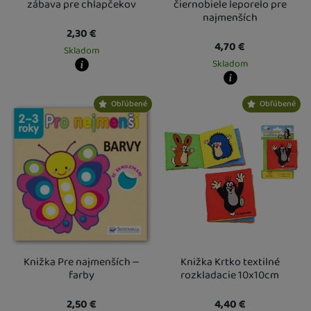
Pexi
3 roky
(
1
)
(
397
)
zábava pre chlapčekov
čiernobiele leporelo pre
gumové
(
2
)
najmenších
PIQIPI
4 roky
Výprodej
(
1
)
(
174
)
(
22
)
penové
(
1
)
2,30
€
SKIPHOP
5 rokov
(
1
)
(
126
)
Novinka
(
5
)
4,70
€
magnetické
(
2
)
Skladom
Svojtka
6 rokov
(
532
)
(
35
)
Skladom
Taf Toys
7 rokov
(
1
)
(
25
)
Kdy zboží dostanete?
Teddies
8 rokov
(
4
)
(
9
)
skladem 1 ks
:
Osobný odber vo výdajnom mieste
7. 8.
Kdy zboží dostanete?
Obľúbené
Obľúbené
U Vás doma
10. 8.
skladem 5 a více ks
:
Osobný odber v
Tidlo
9 rokov
(
1
)
(
2
)
2 a více ks
:
Osobný odber vo výdajnom mieste
12. 8.
U Vás doma
10. 8.
Wiky
10 rokov
(
2
)
(
2
)
U Vás doma
13. 8.
11 rokov
(
1
)
12 rokov
(
1
)
13 rokov
(
1
)
14 rokov
(
1
)
15 rokov +
(
1
)
Knižka Pre najmenších –
Knižka Krtko textilné
farby
rozkladacie 10x10cm
2,50
€
4,40
€