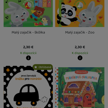
Malý zajačik - škôlka
Malý zajačik - Zoo
2,30
€
2,30
€
K dispozícii
K dispozícii
Kdy zboží dostanete?
Kdy zboží dostanete?
Obľúbené
Osobný odber vo výdajnom mieste
12. 8.
Osobný odber vo výdajnom mieste
1
U Vás doma
13. 8.
U Vás doma
13. 8.