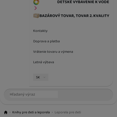
DETSKÉ VYBAVENIE K VODE
BAZÁROVÝ TOVAR, TOVAR 2. KVALITY
Kontakty
Doprava a platba
Vrátenie tovaru a výmena
Letná výbava
Jazyková verzia
SK
Vyhľadávanie
Hľada
Knihy pre deti a leporela
Leporela pre deti
BestBaby.cz