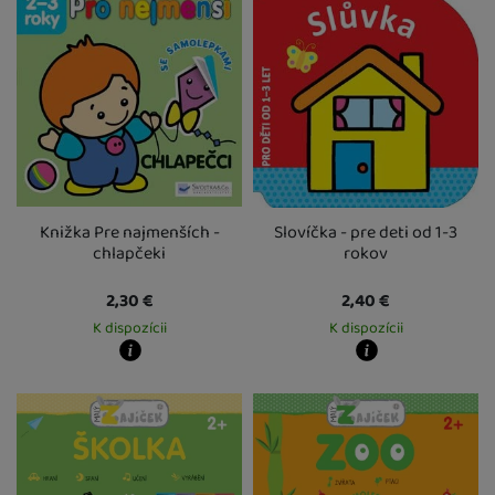
U Vás doma
13. 8.
U Vás doma
13. 8.
Knižka Pre najmenších -
Slovíčka - pre deti od 1-3
chlapčeki
rokov
2,30
€
2,40
€
K dispozícii
K dispozícii
Kdy zboží dostanete?
Kdy zboží dostanete?
Osobný odber vo výdajnom mieste
12. 8.
Osobný odber vo výdajnom mieste
1
U Vás doma
13. 8.
U Vás doma
13. 8.