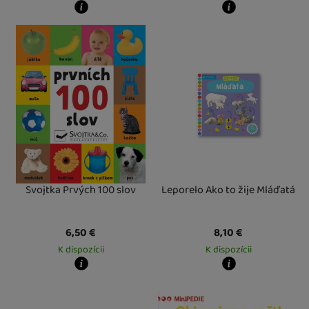
Kdy zboží dostanete?
Kdy zboží dostanete?
Osobný odber vo výdajnom mieste
12. 8.
Osobný odber vo výdajnom mieste
1
U Vás doma
13. 8.
U Vás doma
12. 8.
Svojtka Prvých 100 slov
Leporelo Ako to žije Mláďatá
6,50
€
8,10
€
K dispozícii
K dispozícii
Kdy zboží dostanete?
Kdy zboží dostanete?
Osobný odber vo výdajnom mieste
12. 8.
Osobný odber vo výdajnom mieste
1
U Vás doma
13. 8.
U Vás doma
13. 8.