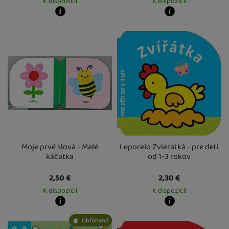
K dispozícii
K dispozícii
Kdy zboží dostanete?
Kdy zboží dostanete?
Osobný odber vo výdajnom mieste
12. 8.
Osobný odber vo výdajnom mieste
1
U Vás doma
13. 8.
U Vás doma
13. 8.
Moje prvé slová - Malé
Leporelo Zvieratká - pre deti
káčatka
od 1-3 rokov
2,50
€
2,30
€
K dispozícii
K dispozícii
Kdy zboží dostanete?
Kdy zboží dostanete?
Obľúbené
Osobný odber vo výdajnom mieste
12. 8.
Osobný odber vo výdajnom mieste
1