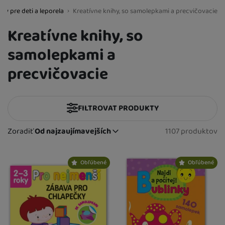
ihy pre deti a leporela
Kreatívne knihy, so samolepkami a precvičovacie
BestBaby.cz
Kreatívne knihy, so
samolepkami a
precvičovacie
FILTROVAT PRODUKTY
Cena
(€)
Zoradiť
Od najzaujímavejších
1107 produktov
Nájdených
Od najzaujímavejších
Výrobcovia
Najlacnejšie
Produkty
Najdrahšie
Obľúbené
Obľúbené
Akim
(
7
)
Pohlavie
až
Najviac zlacnené
Albatros
(
1
)
pre chlapcov
(
922
)
Vek detí
Od najpredávanejších
Albi
(
24
)
pre dievčatá
(
937
)
Betexa
od narodenia
(
5
)
(
1
)
Materiál hračky
pre dievčatá i chlapcov - unisex
(
769
)
Djeco
3 mesiace
(
4
)
(
1
)
plastové