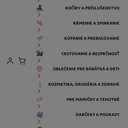
KOČÍKY A PRÍSLUŠENSTVO
KŔMENIE A SPINKANIE
KÚPANIE A PREBAĽOVANIE
CESTOVANIE A BEZPEČNOSŤ
Užívateľská sekcia
Prihlásiť sa
Košík
OBLEČENIE PRE BÁBÄTKÁ A DETI
KOZMETIKA, DROGÉRIA A ZDRAVIE
PRE MAMIČKY A TEHOTNÉ
DARČEKY A POUKAZY