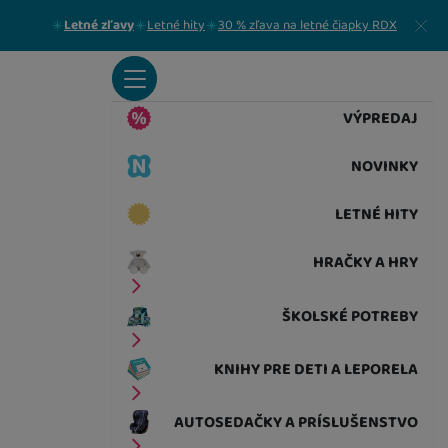
Zavrieť
Letné zľavy
Letné hity
30 % zľava na letné čiapky RDX
VÝPREDAJ
NOVINKY
LETNÉ HITY
HRAČKY A HRY
ŠKOLSKÉ POTREBY
KNIHY PRE DETI A LEPORELA
AUTOSEDAČKY A PRÍSLUŠENSTVO