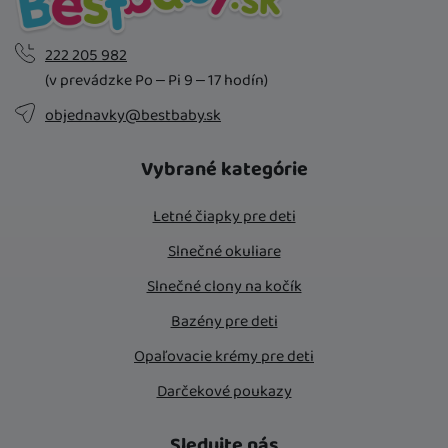
222 205 982
(v prevádzke Po – Pi 9 – 17 hodín)
objednavky@bestbaby.sk
Vybrané kategórie
Letné čiapky pre deti
Slnečné okuliare
Slnečné clony na kočík
Bazény pre deti
Opaľovacie krémy pre deti
Darčekové poukazy
Sledujte nás