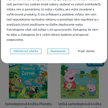
naši partneri tzv. cookies (malé súbory uložené vo vašom prehliadači).
1000 samolepiek s aktivitami
Rozprávaj rozprávku -
Vďaka nim si pamätáme, čo máte v košíku, ako máte zoradené a
- Autá
Popoluška
vyfiltrované produkty, či ste prihlásení a podobne. Vďaka nim vám
tiež neponúkame nevhodnú reklamu a pomáhajú nám napríklad aj v
7,50
€
3,70
€
analýzach, ktoré používame na ďalšie zlepšovanie webu.
6,75
€
s kódem
JM10
3,33
€
s kódem
JM10
Potrebujeme však váš súhlas s ich spracovaním. Ďakujeme, že nám
ho dáte, a sľubujeme, že k vašim dátam budeme pristupovať
Skladom
Skladom
zodpovedne.
Kdy zboží dostanete?
Kdy zboží dostanete?
Nastavenie súhlasov s kategóriami cookies
Obľúbené
Obľúbené
skladem 1 ks
:
Osobný odber vo výdajnom mieste
skladem 1 ks
11. 8.
:
Osobný odber vo výda
Odmietnuť všetko
Nastavenie
Prijať všetko
U Vás doma
12. 8.
U Vás doma
12. 8.
Výpredaj
Výpredaj
Technické
Technické
-
bez týchto cookies náš web nebude fungovať
.
2 a více ks
:
Osobný odber vo výdajnom mieste
2 a více ks
17. 8.
:
Osobný odber vo výdajn
U Vás doma
18. 8.
U Vás doma
18. 8.
VŽDY AKTÍVNE
Novinka
Technické cookies umožňujú váš priechod nákupným košíkom,
Preferenčné a rozšírené funkcie
Preferenčné a rozšírené funkcie
-
aby ste nemuseli všetko
porovnávanie produktov a ďalšie nevyhnutné funkcie.
nastavovať znova a aby ste sa s nami mohli spojiť napr. pomocou
chatu
.
Povolené
Samolepková knižka Planéta
Veľká samolepková knižka