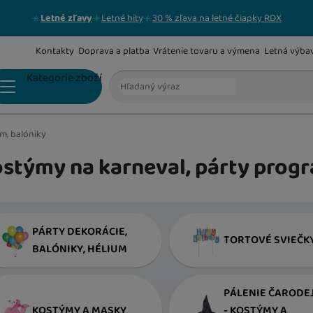
Letné zľavy
Letné hity
30 % zľava na letné čiapky RDX
Kontakty
Doprava a platba
Vrátenie tovaru a výmena
Letná výba
Vyhľadávanie
Kategorie zboží
m, balóniky
HRAČKY PRE NAJMENŠÍCH
Hracie deky a hrazdičky
stýmy na karneval, párty progr
Kolotoče nad postieľku, strojčeky a projektory
Hrkálky a hryzátka
PÁRTY DEKORÁCIE,
TORTOVÉ SVIEČK
BALÓNIKY, HÉLIUM
Hračky hudobné, hovoriace, svietiace
PÁLENIE ČARODE
Penové hračky a puzzle,podložky
Hračky s bielym šumom a tlkotom srdca
KOSTÝMY A MASKY
- KOSTÝMY A