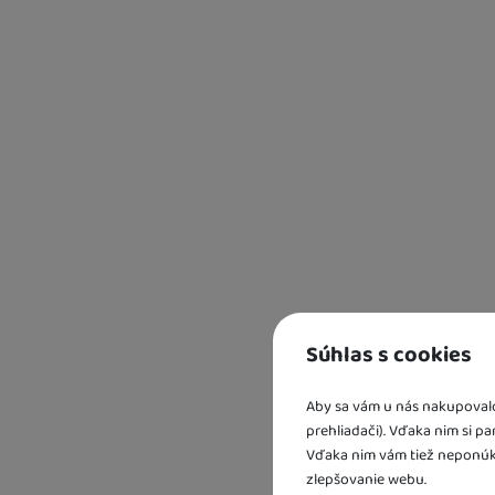
Small Foot
(
1
)
Kd
sk
Spin master
(
2
)
U 
Stoklasa
(
127
)
2 
U 
SusyCard
(
4
)
Teddies
(
42
)
Toybit
(
3
)
TyToo
(
2
)
UNIQUE
(
130
)
Wiky
(
453
)
WILDROID
(
1
)
Súhlas s cookies
WIMEX
(
2
)
Aby sa vám u nás nakupovalo 
prehliadači). Vďaka nim si p
Vďaka nim vám tiež neponúk
zlepšovanie webu.