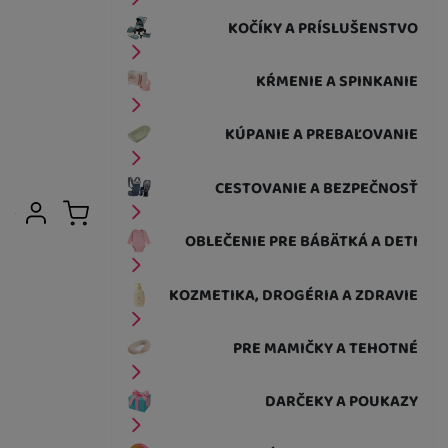
KOČÍKY A PRÍSLUŠENSTVO
KŔMENIE A SPINKANIE
KÚPANIE A PREBAĽOVANIE
CESTOVANIE A BEZPEČNOSŤ
Užívateľská sekcia
Prihlásiť sa
Košík
OBLEČENIE PRE BÁBÄTKÁ A DETI
KOZMETIKA, DROGÉRIA A ZDRAVIE
PRE MAMIČKY A TEHOTNÉ
DARČEKY A POUKAZY