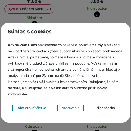
11,60
€
3,80
€
K dispozícii
9,28
€
s kódem
MINUS20
Skladom
Kdy zboží dostanete?
Osobný odber vo výdajnom mieste
1
Súhlas s cookies
Kdy zboží dostanete?
U Vás doma
14. 8.
skladem 1 ks
:
Osobný odber vo výdajnom mieste
11. 8.
U Vás doma
12. 8.
Aby sa vám u nás nakupovalo čo najlepšie, používame my a niektorí
2 a více ks
:
Osobný odber vo výdajnom mieste
14. 8.
naši partneri tzv. cookies (malé súbory uložené vo vašom prehliadači).
U Vás doma
17. 8.
Vďaka nim si pamätáme, čo máte v košíku, ako máte zoradené a
vyfiltrované produkty, či ste prihlásení a podobne. Vďaka nim vám
tiež neponúkame nevhodnú reklamu a pomáhajú nám napríklad aj v
analýzach, ktoré používame na ďalšie zlepšovanie webu.
Potrebujeme však váš súhlas s ich spracovaním. Ďakujeme, že nám
ho dáte, a sľubujeme, že k vašim dátam budeme pristupovať
zodpovedne.
TEA TREE (ČAJOVNÍK) 10 ml
Kvetinová pleťová voda
Nastavenie súhlasov s kategóriami cookies
Lemon Tea Tree 100 ml
Odmietnuť všetko
Nastavenie
Prijať všetko
Technické
Technické
-
bez týchto cookies náš web nebude fungovať
.
4,10
€
7,40
€
VŽDY AKTÍVNE
K dispozícii
K dispozícii