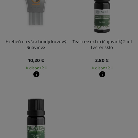
Hrebeň na vši a hnidy kovový
Tea tree extra (čajovník) 2 ml
Suavinex
tester sklo
10,20
€
2,80
€
K dispozícii
K dispozícii
Kdy zboží dostanete?
Kdy zboží dostanete?
Osobný odber vo výdajnom mieste
14. 8.
Osobný odber vo výdajnom mieste
1
U Vás doma
17. 8.
U Vás doma
17. 8.