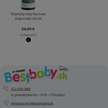
Éterický olej Tea tree
(čajovník): 50 ml
24,00
€
K dispozícii
Kdy zboží dostanete?
Osobný odber vo výdajnom mieste
14. 8.
U Vás doma
17. 8.
222 205 982
(v prevádzke Po – Pi 9 – 17 hodín)
objednavky@bestbaby.sk