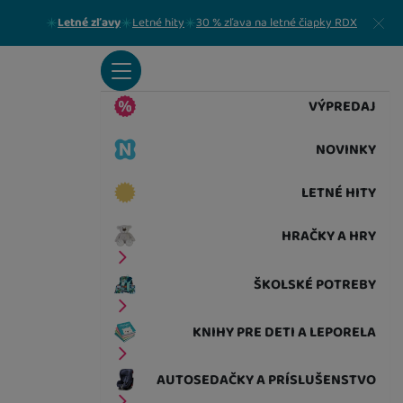
Zavrieť
Letné zľavy
Letné hity
30 % zľava na letné čiapky RDX
VÝPREDAJ
NOVINKY
LETNÉ HITY
HRAČKY A HRY
ŠKOLSKÉ POTREBY
KNIHY PRE DETI A LEPORELA
AUTOSEDAČKY A PRÍSLUŠENSTVO