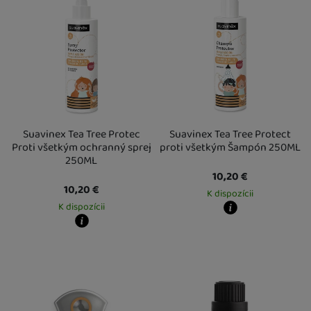
Suavinex Tea Tree Protec
Suavinex Tea Tree Protect
Proti všetkým ochranný sprej
proti všetkým Šampón 250ML
250ML
10,20
€
10,20
€
K dispozícii
K dispozícii
Kdy zboží dostanete?
Osobný odber vo výdajnom mieste
1
Kdy zboží dostanete?
U Vás doma
17. 8.
Osobný odber vo výdajnom mieste
14. 8.
U Vás doma
17. 8.