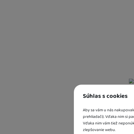
Kd
sk
U 
2 
U 
Súhlas s cookies
Aby sa vám u nás nakupovalo 
prehliadači). Vďaka nim si p
Vďaka nim vám tiež neponúk
zlepšovanie webu.