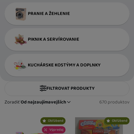
PRANIE A ŽEHLENIE
PIKNIK A SERVÍROVANIE
KUCHÁRSKE KOSTÝMY A DOPLNKY
FILTROVAT PRODUKTY
Cena
(€)
Zoradiť
Od najzaujímavejších
670 produktov
Nájdených
Od najzaujímavejších
Výrobcovia
Najlacnejšie
Produkty
Najdrahšie
Obľúbené
Obľúbené
2Kids Toys
(
3
)
Pohlavie
až
Najviac zlacnené
Alltoys
(
15
)
Výpredaj
pre chlapcov