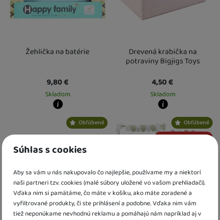
Žehlička na batérie
Drevená krabička na
potraviny Bigjigs Toys
9,80
€
4,50
€
Skladom
Skladom
Kdy zboží dostanete?
Kdy zboží dostanete?
Obľúbené
Obľúbené
skladem 1 ks
:
Osobný odber vo výdajnom mieste
skladem 1 ks
11. 8.
:
Osobný odber vo výda
U Vás doma
12. 8.
U Vás doma
12. 8.
Darček zadarmo
2 a více ks
:
Osobný odber vo výdajnom mieste
2 a více ks
13. 8.
:
Osobný odber vo výdajn
Súhlas s cookies
U Vás doma
14. 8.
U Vás doma
17. 8.
Aby sa vám u nás nakupovalo čo najlepšie, používame my a niektorí
naši partneri tzv. cookies (malé súbory uložené vo vašom prehliadači).
Vďaka nim si pamätáme, čo máte v košíku, ako máte zoradené a
vyfiltrované produkty, či ste prihlásení a podobne. Vďaka nim vám
tiež neponúkame nevhodnú reklamu a pomáhajú nám napríklad aj v