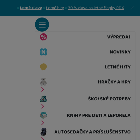
Zavrieť
Letné zľavy
Letné hity
30 % zľava na letné čiapky RDX
VÝPREDAJ
NOVINKY
LETNÉ HITY
HRAČKY A HRY
ŠKOLSKÉ POTREBY
KNIHY PRE DETI A LEPORELA
AUTOSEDAČKY A PRÍSLUŠENSTVO