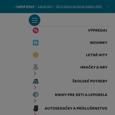
Zavrieť
Letné zľavy
Letné hity
30 % zľava na letné čiapky RDX
VÝPREDAJ
NOVINKY
LETNÉ HITY
HRAČKY A HRY
ŠKOLSKÉ POTREBY
KNIHY PRE DETI A LEPORELA
AUTOSEDAČKY A PRÍSLUŠENSTVO