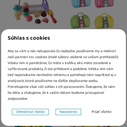
Súhlas s cookies
Výroba zmrzliny Plejo
Nákupná taška Androni
Aby sa vám u nás nakupovalo čo najlepšie, používame my a niektorí
naši partneri tzv. cookies (malé súbory uložené vo vašom prehliadači).
13,60
€
6,20
€
Vďaka nim si pamätáme, čo máte v košíku, ako máte zoradené a
5,40
€
vyfiltrované produkty, či ste prihlásení a podobne. Vďaka nim vám
10,88
€
s kódem
MINUS20
Skladom
tiež neponúkame nevhodnú reklamu a pomáhajú nám napríklad aj v
Skladom
analýzach, ktoré používame na ďalšie zlepšovanie webu.
Potrebujeme však váš súhlas s ich spracovaním. Ďakujeme, že nám
Kdy zboží dostanete?
Kdy zboží dostanete?
skladem 1 ks
:
Osobný odber vo výda
ho dáte, a sľubujeme, že k vašim dátam budeme pristupovať
Výpredaj
Obľúbené
skladem 1 ks
:
Osobný odber vo výdajnom mieste
10. 8.
U Vás doma
11. 8.
zodpovedne.
U Vás doma
11. 8.
2 a více ks
:
Osobný odber vo výdajn
2 a více ks
:
Osobný odber vo výdajnom mieste
13. 8.
U Vás doma
14. 8.
Nastavenie súhlasov s kategóriami cookies
U Vás doma
14. 8.
Odmietnuť všetko
Nastavenie
Prijať všetko
Technické
Technické
-
bez týchto cookies náš web nebude fungovať
.
VŽDY AKTÍVNE