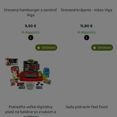
Drevený hamburger a sendvič
Drevené krájanie - mäso Viga
Viga
9,50
€
11,80
€
K dispozícii
K dispozícii
Kdy zboží dostanete?
Kdy zboží dostanete?
Obľúbené
Obľúbené
Osobný odber vo výdajnom mieste
12. 8.
Osobný odber vo výdajnom mieste
1
U Vás doma
13. 8.
U Vás doma
13. 8.
Pokladňa veľká digitálny
Sada potravín fast food
plast na batérie so zvukom a
svetlom