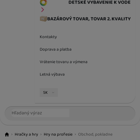
DETSKÉ VYBAVENIE K VODE
BAZÁROVÝ TOVAR, TOVAR 2. KVALITY
Kontakty
Doprava a platba
Vrátenie tovaru a výmena
Letná výbava
Jazyková verzia
SK
Vyhľadávanie
Hľada
Hračky a hry
Hry na profesie
Obchod, pokladne
BestBaby.cz