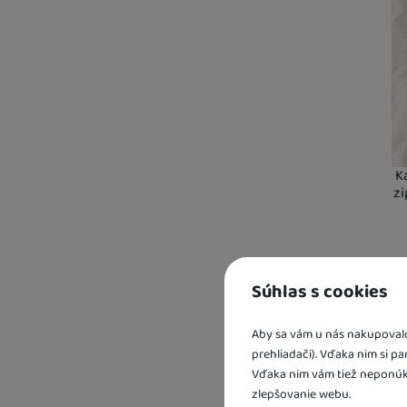
K
zi
Súhlas s cookies
Aby sa vám u nás nakupovalo 
Kd
prehliadači). Vďaka nim si p
sk
U 
Vďaka nim vám tiež neponúk
3 
zlepšovanie webu.
U 