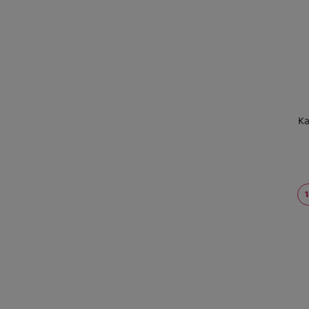
158
(
14
)
164
(
2
)
DETSKÉ VYBAVENIE K VODE
BAZÁROVÝ TOVAR, TOVAR 2. KVALITY
Ka
Kd
sk
U 
2 
U 