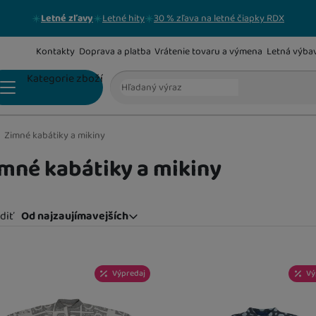
Letné zľavy
Letné hity
30 % zľava na letné čiapky RDX
Kontakty
Doprava a platba
Vrátenie tovaru a výmena
Letná výba
Vyhľadávanie
Kategorie zboží
Zimné kabátiky a mikiny
DOJČENSKÉ BODY
mné kabátiky a mikiny
SÚPRAVIČKY NIELEN DO PÔRODNICE
diť
Od najzaujímavejších
Od najzaujímavejších
Najlacnejšie
odukty
Najdrahšie
DUPAČKY
Výpredaj
Vý
Najviac zlacnené
Od najpredávanejších