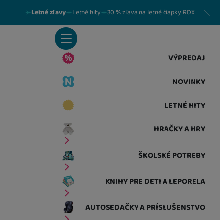
Zavrieť
Letné zľavy
Letné hity
30 % zľava na letné čiapky RDX
VÝPREDAJ
NOVINKY
LETNÉ HITY
HRAČKY A HRY
ŠKOLSKÉ POTREBY
KNIHY PRE DETI A LEPORELA
AUTOSEDAČKY A PRÍSLUŠENSTVO