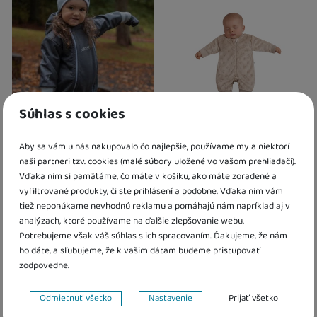
2 a více ks
:
Osobný odber vo výdajn
U Vás doma
12. 8.
U Vás doma
18. 8.
4 a více ks
:
Osobný odber vo výdajnom mieste
14. 8.
U Vás doma
17. 8.
Súhlas s cookies
Rastúca zimná softshellová
Zimná kombinéza minky
Aby sa vám u nás nakupovalo čo najlepšie, používame my a niektorí
kombinéza Lamb Grey Esito
Béžová Baby Service
naši partneri tzv. cookies (malé súbory uložené vo vašom prehliadači).
Vďaka nim si pamätáme, čo máte v košíku, ako máte zoradené a
74,10
€
18,70
€
vyfiltrované produkty, či ste prihlásení a podobne. Vďaka nim vám
od 69,00
€
14,50
€
tiež neponúkame nevhodnú reklamu a pomáhajú nám napríklad aj v
Skladom
analýzach, ktoré používame na ďalšie zlepšovanie webu.
11,60
€
s kódem
MINUS20
Potrebujeme však váš súhlas s ich spracovaním. Ďakujeme, že nám
Skladom
ho dáte, a sľubujeme, že k vašim dátam budeme pristupovať
Kdy zboží dostanete?
skladem 1 ks
:
Osobný odber vo výdajnom mieste
11. 8.
zodpovedne.
Kdy zboží dostanete?
U Vás doma
12. 8.
Výpredaj
Výpredaj
skladem 1 ks
:
Osobný odber vo výda
Nastavenie súhlasov s kategóriami cookies
2 a více ks
:
Osobný odber vo výdajnom mieste
14. 8.
Odmietnuť všetko
Nastavenie
Prijať všetko
U Vás doma
12. 8.
U Vás doma
17. 8.
Darček zadarmo
Darček zadarmo
2 a více ks
:
Osobný odber vo výdajn