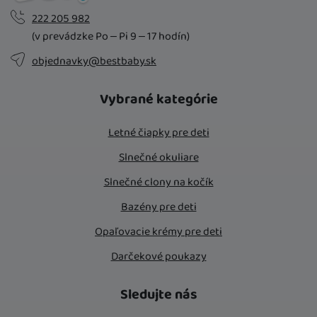
222 205 982
(v prevádzke Po – Pi 9 – 17 hodín)
objednavky@bestbaby.sk
Vybrané kategórie
Letné čiapky pre deti
Slnečné okuliare
Slnečné clony na kočík
Bazény pre deti
Opaľovacie krémy pre deti
Darčekové poukazy
Sledujte nás