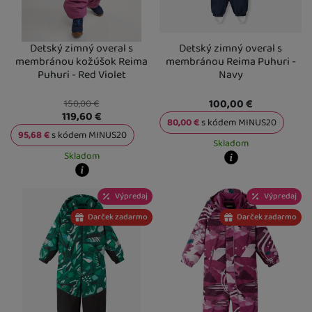
Detský zimný overal s
Detský zimný overal s
membránou kožúšok Reima
membránou Reima Puhuri -
Puhuri - Red Violet
Navy
100,00
€
150,00
€
119,60
€
80,00
€
s kódem
MINUS20
95,68
€
s kódem
MINUS20
Skladom
Skladom
Kdy zboží dostanete?
Kdy zboží dostanete?
skladem 1 ks
:
Osobný odber vo výda
Výpredaj
Výpredaj
skladem 4 ks
:
Osobný odber vo výdajnom mieste
U Vás doma
12. 8.
11. 8.
U Vás doma
12. 8.
2 a více ks
:
Osobný odber vo výdajn
Darček zadarmo
Darček zadarmo
5 a více ks
:
Osobný odber vo výdajnom mieste
U Vás doma
17. 8.
18. 8.
U Vás doma
18. 8.