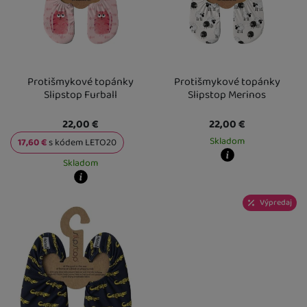
Protišmykové topánky
Protišmykové topánky
Slipstop Furball
Slipstop Merinos
22,00
€
22,00
€
Skladom
17,60
€
s kódem
LETO20
Skladom
Kdy zboží dostanete?
skladem 5 a více ks
:
Osobný odber v
Kdy zboží dostanete?
U Vás doma
12. 8.
Výpredaj
skladem 5 a více ks
:
Osobný odber vo výdajnom mieste
11. 8.
U Vás doma
12. 8.