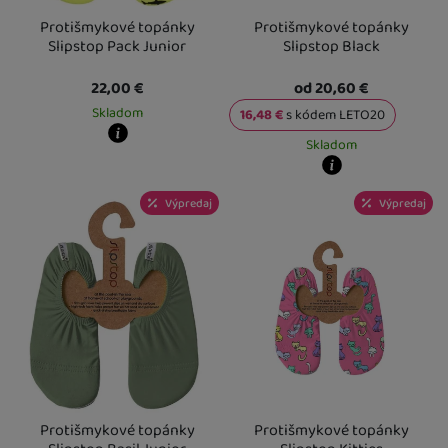
Protišmykové topánky
Protišmykové topánky
Slipstop Pack Junior
Slipstop Black
22,00
€
od 20,60
€
Skladom
16,48
€
s kódem
LETO20
Skladom
Kdy zboží dostanete?
skladem 5 a více ks
:
Osobný odber vo výdajnom mieste
11. 8.
Kdy zboží dostanete?
U Vás doma
12. 8.
Výpredaj
Výpredaj
skladem 5 a více ks
:
Osobný odber v
U Vás doma
12. 8.
Protišmykové topánky
Protišmykové topánky