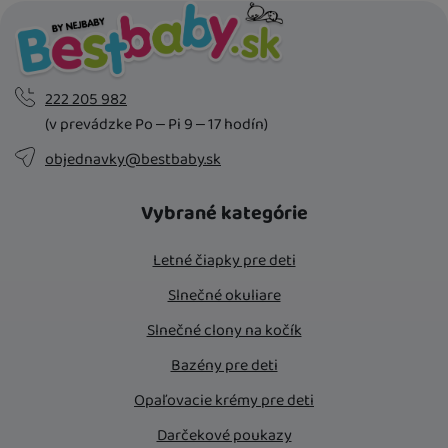
222 205 982
(v prevádzke Po – Pi 9 – 17 hodín)
objednavky@bestbaby.sk
Vybrané kategórie
Letné čiapky pre deti
Slnečné okuliare
Slnečné clony na kočík
Bazény pre deti
Opaľovacie krémy pre deti
Darčekové poukazy