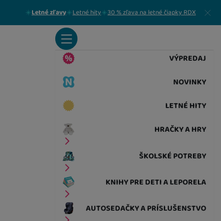
Zavrieť
Letné zľavy
Letné hity
30 % zľava na letné čiapky RDX
VÝPREDAJ
NOVINKY
LETNÉ HITY
HRAČKY A HRY
ŠKOLSKÉ POTREBY
KNIHY PRE DETI A LEPORELA
AUTOSEDAČKY A PRÍSLUŠENSTVO