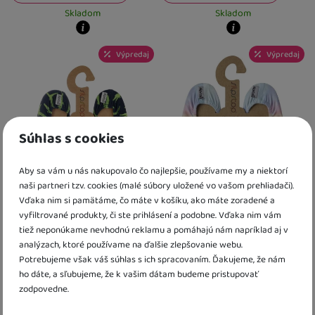
Skladom
Skladom
Kdy zboží dostanete?
Kdy zboží dostanete?
Výpredaj
Výpredaj
skladem 3 ks
:
Osobný odber vo výdajnom mieste
skladem 4 ks
11. 8.
:
Osobný odber vo výda
U Vás doma
12. 8.
U Vás doma
12. 8.
4 a více ks
:
Osobný odber vo výdajnom mieste
5 a více ks
25. 8.
:
Osobný odber vo výdajn
U Vás doma
26. 8.
U Vás doma
18. 8.
Súhlas s cookies
Aby sa vám u nás nakupovalo čo najlepšie, používame my a niektorí
naši partneri tzv. cookies (malé súbory uložené vo vašom prehliadači).
Vďaka nim si pamätáme, čo máte v košíku, ako máte zoradené a
Protišmykové topánky
Protišmykové topánky
vyfiltrované produkty, či ste prihlásení a podobne. Vďaka nim vám
Slipstop Gator Junior
Slipstop Daphne
tiež neponúkame nevhodnú reklamu a pomáhajú nám napríklad aj v
analýzach, ktoré používame na ďalšie zlepšovanie webu.
22,00
€
od 31,20
€
Potrebujeme však váš súhlas s ich spracovaním. Ďakujeme, že nám
ho dáte, a sľubujeme, že k vašim dátam budeme pristupovať
17,60
€
s kódem
LETO20
24,96
€
s kódem
LETO20
zodpovedne.
Skladom
Skladom