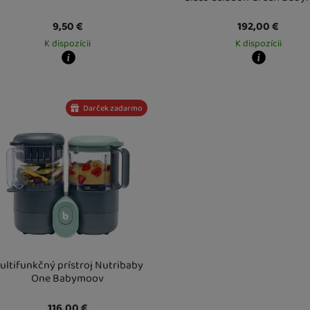
9,50
€
192,00
€
K dispozícii
K dispozícii
y zboží dostanete?
Kdy zboží dostanete?
obný odber vo výdajnom mieste
13. 8.
Osobný odber vo výdajnom mi
Vás doma
14. 8.
U Vás doma
14. 8.
Darček zadarmo
ultifunkčný prístroj Nutribaby
One Babymoov
116,00
€