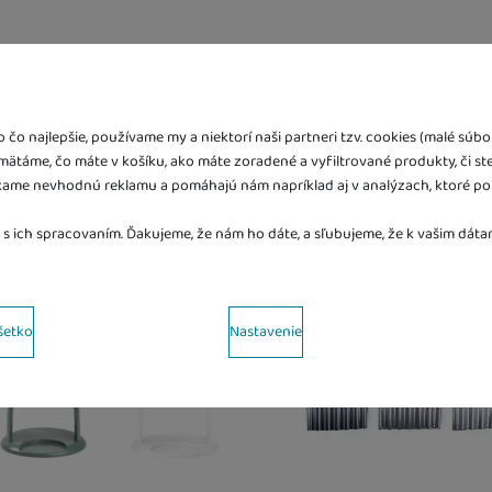
Sendvičovač Tlapková patrola
Parný varič + mixér Baby
pre 2 sendviče čierny
Neo Béaba
32,90
€
226,20
€
čo najlepšie, používame my a niektorí naši partneri tzv. cookies (malé sú
K dispozícii
K dispozícii
amätáme, čo máte v košíku, ako máte zoradené a vyfiltrované produkty, či st
ame nevhodnú reklamu a pomáhajú nám napríklad aj v analýzach, ktoré po
y zboží dostanete?
Kdy zboží dostanete?
obný odber vo výdajnom mieste
13. 8.
Osobný odber vo výdajnom mi
 s ich spracovaním. Ďakujeme, že nám ho dáte, a sľubujeme, že k vašim dá
Vás doma
14. 8.
U Vás doma
14. 8.
Novinka
ov s kategóriami cookies
Darček zadarmo
šetko
Nastavenie
kies náš web nebude fungovať
.
 váš priechod nákupným košíkom, porovnávanie produktov a ďalšie nevyh
írené funkcie
unkcie
-
aby ste nemuseli všetko nastavovať znova a aby ste sa s nami mohl