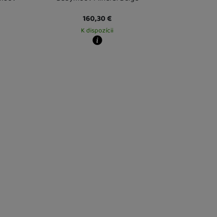
160,30
€
K dispozícii
Kdy zboží dostanete?
este
13. 8.
Osobný odber vo výdajnom mieste
13. 8.
U Vás doma
14. 8.