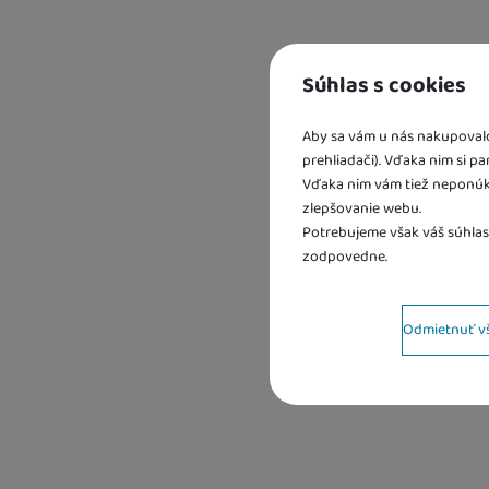
Súhlas s cookies
Aby sa vám u nás nakupovalo 
prehliadači). Vďaka nim si p
Vďaka nim vám tiež neponúk
zlepšovanie webu.
Kd
Os
Potrebujeme však váš súhlas
U 
zodpovedne.
Nastavenie súhlas
Odmietnuť v
Technické
Technické
-
bez týchto coo
VŽDY AKTÍVNE
Technické cookies umožňujú
Preferenčné a rozš
Preferenčné a rozšírené f
Povolené
.