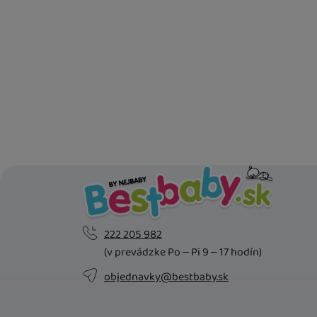
Kd
Os
U 
222 205 982
(v prevádzke Po – Pi 9 – 17 hodín)
objednavky@bestbaby.sk