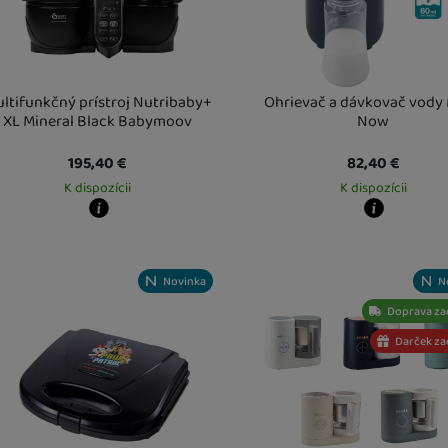
Detské stoličky a kresielka
Detské vankúšiky
ltifunkčný prístroj Nutribaby+
Ohrievač a dávkovač vody 
XL Mineral Black Babymoov
Now
Suché bazéniky s loptičkami
195,40
€
82,40
€
K dispozícii
K dispozícii
y zboží dostanete?
Kdy zboží dostanete?
obný odber vo výdajnom mieste
13. 8.
Osobný odber vo výdajnom mi
Vás doma
14. 8.
U Vás doma
14. 8.
Novinka
N
Doprava z
Darček z