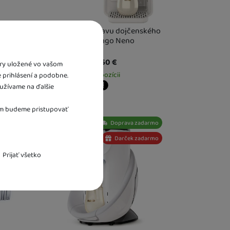
cook
Prístroj na prípravu dojčenského
mlieka Lago Neno
111,60
€
bory uložené vo vašom
K dispozícii
e prihlásení a podobne.
užívame na ďalšie
Kdy zboží dostanete?
este
13. 8.
Osobný odber vo výdajnom mieste
13. 8.
tam budeme pristupovať
U Vás doma
14. 8.
Doprava zadarmo
Darček zadarmo
Prijať všetko
nutné funkcie.
i spojiť napr. pomocou chatu