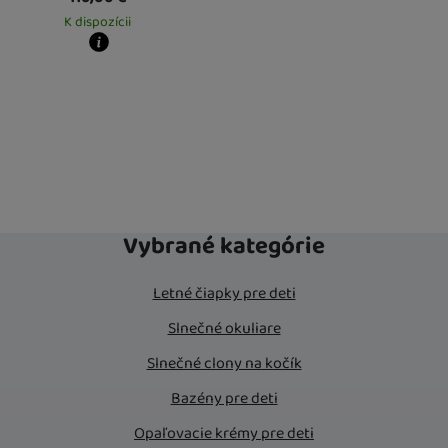
K dispozícii
y zboží dostanete?
obný odber vo výdajnom mieste
13. 8.
Vás doma
14. 8.
Vybrané kategórie
Letné čiapky pre deti
Slnečné okuliare
Slnečné clony na kočík
Bazény pre deti
Opaľovacie krémy pre deti