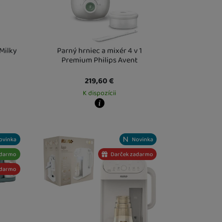
Milky
Parný hrniec a mixér 4 v 1
Premium Philips Avent
219,60
€
K dispozícii
Kdy zboží dostanete?
este
13. 8.
Osobný odber vo výdajnom mieste
18. 8.
U Vás doma
19. 8.
ovinka
Novinka
adarmo
Darček zadarmo
adarmo