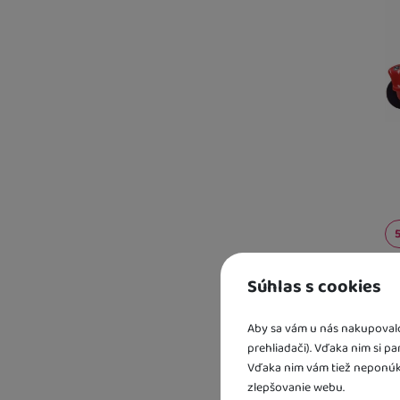
Súhlas s cookies
Kd
sk
Aby sa vám u nás nakupovalo 
U 
prehliadači). Vďaka nim si p
Vďaka nim vám tiež neponúk
zlepšovanie webu.