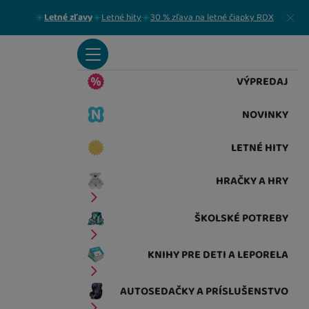
Zavrieť
Letné zľavy
Letné hity
30 % zľava na letné čiapky RDX
VÝPREDAJ
NOVINKY
LETNÉ HITY
HRAČKY A HRY
ŠKOLSKÉ POTREBY
KNIHY PRE DETI A LEPORELA
AUTOSEDAČKY A PRÍSLUŠENSTVO