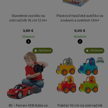
Stavebné vozidlo na
Plastové hasičské autíčko so
zotrvačník 16 cm 12 m+
zvukom a svetlom 12m+
3,80
€
9,00
€
Skladom
Skladom
Kdy zboží dostanete?
Kdy zboží dostanete?
Obľúbené
Obľúbené
skladem 1 ks
:
Osobný odber vo výdajnom mieste
skladem 5 a více ks
11. 8.
:
Osobný odber v
U Vás doma
12. 8.
U Vás doma
12. 8.
2 a více ks
:
Osobný odber vo výdajnom mieste
19. 8.
U Vás doma
20. 8.
RC - Ferrari 458 Italia so
Traktor 10 cm na zotrvačník