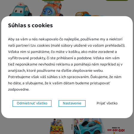
3 a více ks
:
Osobný odber vo výdajnom mieste
U Vás doma
13. 8.
12. 8.
U Vás doma
14. 8.
3 a více ks
:
Osobný odber vo výdajn
U Vás doma
17. 8.
Súhlas s cookies
Aby sa vám u nás nakupovalo čo najlepšie, používame my a niektorí
naši partneri tzv. cookies (malé súbory uložené vo vašom prehliadači).
Vďaka nim si pamätáme, čo máte v košíku, ako máte zoradené a
vyfiltrované produkty, či ste prihlásení a podobne. Vďaka nim vám
tiež neponúkame nevhodnú reklamu a pomáhajú nám napríklad aj v
Dopravné prostriedky na
ABC City autobus
zotrvačník
analýzach, ktoré používame na ďalšie zlepšovanie webu.
Potrebujeme však váš súhlas s ich spracovaním. Ďakujeme, že nám
2,30
€
10,40
€
ho dáte, a sľubujeme, že k vašim dátam budeme pristupovať
zodpovedne.
Skladom
Skladom
Nastavenie súhlasov s kategóriami cookies
Odmietnuť všetko
Nastavenie
Prijať všetko
Kdy zboží dostanete?
Kdy zboží dostanete?
Obľúbené
Novinka
skladem 3 ks
:
Osobný odber vo výdajnom mieste
skladem 2 ks
11. 8.
:
Osobný odber vo výda
Technické
Technické
-
bez týchto cookies náš web nebude fungovať
.
U Vás doma
12. 8.
U Vás doma
12. 8.
VŽDY AKTÍVNE
4 a více ks
:
Osobný odber vo výdajnom mieste
3 a více ks
14. 8.
:
Osobný odber vo výdajn
U Vás doma
17. 8.
U Vás doma
17. 8.