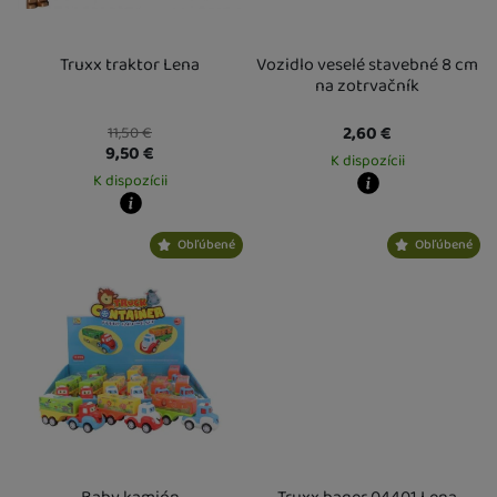
Truxx traktor Lena
Vozidlo veselé stavebné 8 cm
na zotrvačník
2,60
€
11,50
€
9,50
€
K dispozícii
K dispozícii
Kdy zboží dostanete?
Kdy zboží dostanete?
Osobný odber vo výdajnom mieste
1
Obľúbené
Obľúbené
Osobný odber vo výdajnom mieste
14. 8.
U Vás doma
14. 8.
U Vás doma
17. 8.