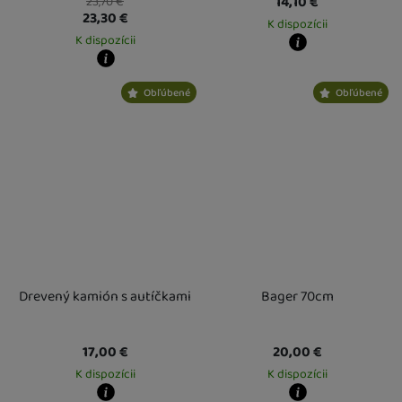
14,10
€
23,70
€
23,30
€
K dispozícii
K dispozícii
Kdy zboží dostanete?
Kdy zboží dostanete?
Osobný odber vo výdajnom mieste
1
Obľúbené
Obľúbené
Osobný odber vo výdajnom mieste
13. 8.
U Vás doma
14. 8.
U Vás doma
14. 8.
Drevený kamión s autíčkami
Bager 70cm
17,00
€
20,00
€
K dispozícii
K dispozícii