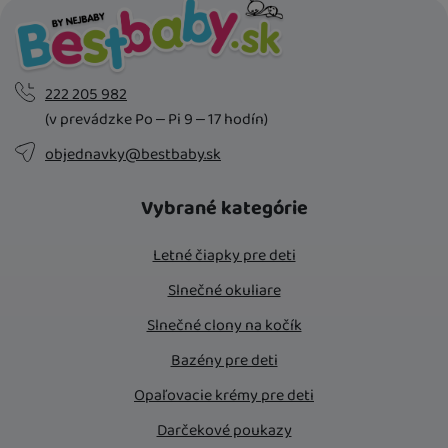
222 205 982
(v prevádzke Po – Pi 9 – 17 hodín)
objednavky@bestbaby.sk
Vybrané kategórie
Letné čiapky pre deti
Slnečné okuliare
Slnečné clony na kočík
Bazény pre deti
Opaľovacie krémy pre deti
Darčekové poukazy