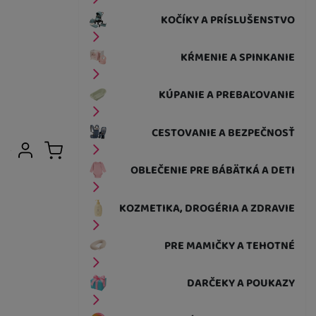
KOČÍKY A PRÍSLUŠENSTVO
KŔMENIE A SPINKANIE
KÚPANIE A PREBAĽOVANIE
CESTOVANIE A BEZPEČNOSŤ
Užívateľská sekcia
Prihlásiť sa
Košík
OBLEČENIE PRE BÁBÄTKÁ A DETI
KOZMETIKA, DROGÉRIA A ZDRAVIE
PRE MAMIČKY A TEHOTNÉ
DARČEKY A POUKAZY