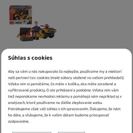
U Vás doma
17. 8.
U Vás doma
14. 8.
Súhlas s cookies
Požiarnik Sam Mercury
Auto Rock
štvorkolka s figúrkou
Aby sa vám u nás nakupovalo čo najlepšie, používame my a niektorí
naši partneri tzv. cookies (malé súbory uložené vo vašom prehliadači).
12,60
€
9,50
€
Vďaka nim si pamätáme, čo máte v košíku, ako máte zoradené a
K dispozícii
K dispozícii
vyfiltrované produkty, či ste prihlásení a podobne. Vďaka nim vám
tiež neponúkame nevhodnú reklamu a pomáhajú nám napríklad aj v
Kdy zboží dostanete?
Kdy zboží dostanete?
analýzach, ktoré používame na ďalšie zlepšovanie webu.
Obľúbené
Obľúbené
Osobný odber vo výdajnom mieste
14. 8.
Osobný odber vo výdajnom mieste
1
Potrebujeme však váš súhlas s ich spracovaním. Ďakujeme, že nám
U Vás doma
17. 8.
U Vás doma
18. 8.
ho dáte, a sľubujeme, že k vašim dátam budeme pristupovať
zodpovedne.
Nastavenie súhlasov s kategóriami cookies