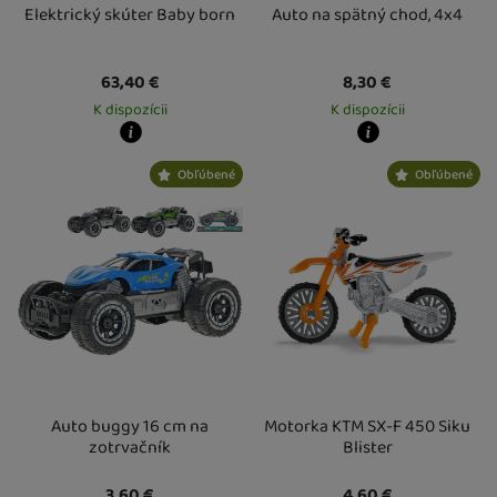
Elektrický skúter Baby born
Auto na spätný chod, 4x4
63,40
€
8,30
€
K dispozícii
K dispozícii
Kdy zboží dostanete?
Kdy zboží dostanete?
Obľúbené
Obľúbené
Osobný odber vo výdajnom mieste
13. 8.
Osobný odber vo výdajnom mieste
1
U Vás doma
14. 8.
U Vás doma
17. 8.
Auto buggy 16 cm na
Motorka KTM SX-F 450 Siku
zotrvačník
Blister
3,60
€
4,60
€