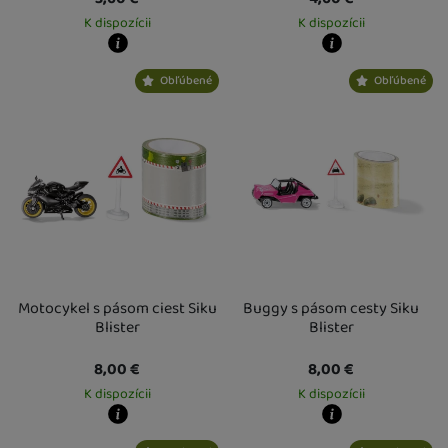
K dispozícii
K dispozícii
Kdy zboží dostanete?
Kdy zboží dostanete?
Obľúbené
Obľúbené
Osobný odber vo výdajnom mieste
13. 8.
Osobný odber vo výdajnom mieste
1
U Vás doma
14. 8.
U Vás doma
17. 8.
Motocykel s pásom ciest Siku
Buggy s pásom cesty Siku
Blister
Blister
8,00
€
8,00
€
K dispozícii
K dispozícii
Kdy zboží dostanete?
Kdy zboží dostanete?