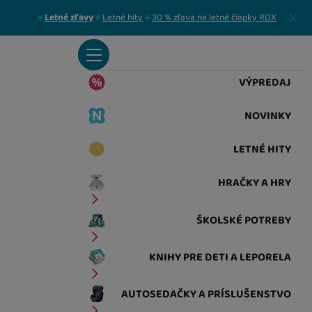
Zavrieť
Letné zľavy
Letné hity
30 % zľava na letné čiapky RDX
VÝPREDAJ
NOVINKY
LETNÉ HITY
HRAČKY A HRY
ŠKOLSKÉ POTREBY
KNIHY PRE DETI A LEPORELA
AUTOSEDAČKY A PRÍSLUŠENSTVO