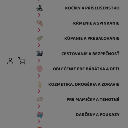
KOČÍKY A PRÍSLUŠENSTVO
KŔMENIE A SPINKANIE
KÚPANIE A PREBAĽOVANIE
CESTOVANIE A BEZPEČNOSŤ
Užívateľská sekcia
Prihlásiť sa
Košík
OBLEČENIE PRE BÁBÄTKÁ A DETI
KOZMETIKA, DROGÉRIA A ZDRAVIE
PRE MAMIČKY A TEHOTNÉ
DARČEKY A POUKAZY