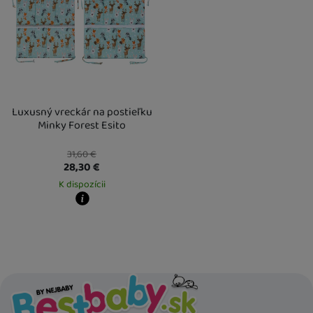
Luxusný vreckár na postieľku
Minky Forest Esito
31,60
€
28,30
€
K dispozícii
Kdy zboží dostanete?
Osobný odber vo výdajnom mieste
12. 8.
U Vás doma
13. 8.