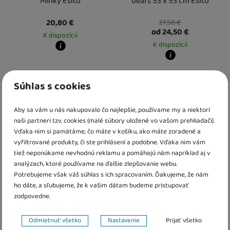
Minky Esito
bears 53 x 53 cm Esito
20,80
€
27,50
€
od 24,50
€
K dispozícii
K dispozícii
Kdy zboží dostanete?
Osobný odber vo výdajnom mieste
14. 8.
Kdy zboží dostanete?
U Vás doma
17. 8.
Osobný odber vo výdajnom mieste
1
Súhlas s cookies
U Vás doma
13. 8.
Aby sa vám u nás nakupovalo čo najlepšie, používame my a niektorí
naši partneri tzv. cookies (malé súbory uložené vo vašom prehliadači).
Vďaka nim si pamätáme, čo máte v košíku, ako máte zoradené a
vyfiltrované produkty, či ste prihlásení a podobne. Vďaka nim vám
tiež neponúkame nevhodnú reklamu a pomáhajú nám napríklad aj v
analýzach, ktoré používame na ďalšie zlepšovanie webu.
Potrebujeme však váš súhlas s ich spracovaním. Ďakujeme, že nám
ho dáte, a sľubujeme, že k vašim dátam budeme pristupovať
Organizér na postieľku
Luxusný vreckár na postieľku
zodpovedne.
TinyTidy modrý New Baby
Minky World Esito
Nastavenie súhlasov s kategóriami cookies
Odmietnuť všetko
Nastavenie
Prijať všetko
23,80
€
31,60
€