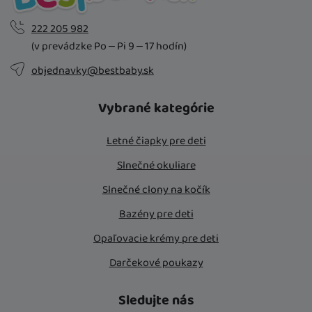
222 205 982
(v prevádzke Po – Pi 9 – 17 hodín)
objednavky@bestbaby.sk
Vybrané kategórie
Letné čiapky pre deti
Slnečné okuliare
Slnečné clony na kočík
Bazény pre deti
Opaľovacie krémy pre deti
Darčekové poukazy
Sledujte nás