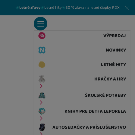
Zavrieť
Letné zľavy
Letné hity
30 % zľava na letné čiapky RDX
VÝPREDAJ
NOVINKY
LETNÉ HITY
HRAČKY A HRY
ŠKOLSKÉ POTREBY
KNIHY PRE DETI A LEPORELA
AUTOSEDAČKY A PRÍSLUŠENSTVO