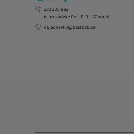
222 205 982
(v prevádzke Po – Pi 9 – 17 hodín)
objednavky@bestbaby.sk