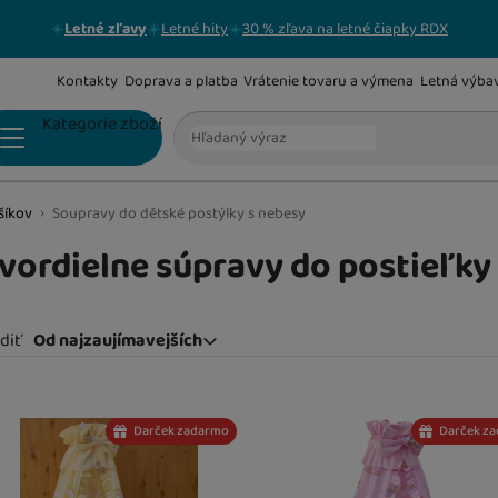
Letné zľavy
Letné hity
30 % zľava na letné čiapky RDX
Kontakty
Doprava a platba
Vrátenie tovaru a výmena
Letná výba
Vyhľadávanie
Kategorie zboží
šíkov
Soupravy do dětské postýlky s nebesy
KŔMENIE A VÝŽIVA
Jedálenské stoličky
vordielne súpravy do postieľky
Dojčenské fľaše
diť
Od najzaujímavejších
Od najzaujímavejších
Podbradníky
Najlacnejšie
odukty
Najdrahšie
Hrnčeky a športové fľaše
Darček zadarmo
Darček z
Najviac zlacnené
Od najpredávanejších
Prístroje na prípravu jedla a mlieka
Misky, tanieriky, príbory a lyžičky