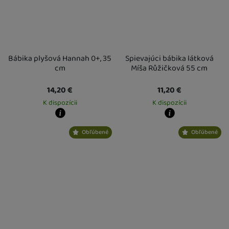
Bábika plyšová Hannah 0+, 35
Spievajúci bábika látková
cm
Míša Růžičková 55 cm
14,20
€
11,20
€
K dispozícii
K dispozícii
Kdy zboží dostanete?
Kdy zboží dostanete?
Obľúbené
Obľúbené
Osobný odber vo výdajnom mieste
13. 8.
Osobný odber vo výdajnom mieste
1
U Vás doma
14. 8.
U Vás doma
17. 8.