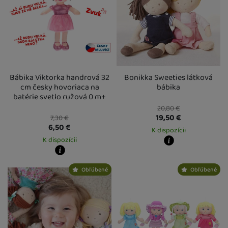
Bábika Viktorka handrová 32
Bonikka Sweeties látková
cm česky hovoriaca na
bábika
batérie svetlo ružová 0 m+
20,80
€
19,50
€
7,30
€
6,50
€
K dispozícii
K dispozícii
Kdy zboží dostanete?
Osobný odber vo výdajnom mieste
1
Kdy zboží dostanete?
Obľúbené
Obľúbené
U Vás doma
17. 8.
Osobný odber vo výdajnom mieste
13. 8.
U Vás doma
14. 8.