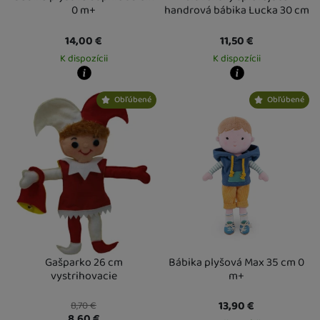
0 m+
handrová bábika Lucka 30 cm
14,00
€
11,50
€
K dispozícii
K dispozícii
Kdy zboží dostanete?
Kdy zboží dostanete?
Obľúbené
Obľúbené
Osobný odber vo výdajnom mieste
13. 8.
Osobný odber vo výdajnom mieste
1
U Vás doma
14. 8.
U Vás doma
14. 8.
Gašparko 26 cm
Bábika plyšová Max 35 cm 0
vystrihovacie
m+
13,90
€
8,70
€
8,60
€