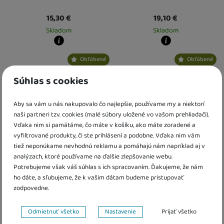
15,30
€
19,10
€
Skladom
Skladom
Kdy zboží dostanete?
Kdy zboží dostanete?
Obľúbené
Obľúbené
skladem 3 ks
:
Osobný odber vo výdajnom mieste
skladem 5 a více ks
11. 8.
:
Osobný odber v
U Vás doma
12. 8.
U Vás doma
12. 8.
Súhlas s cookies
4 a více ks
:
Osobný odber vo výdajnom mieste
13. 8.
U Vás doma
14. 8.
Aby sa vám u nás nakupovalo čo najlepšie, používame my a niektorí
naši partneri tzv. cookies (malé súbory uložené vo vašom prehliadači).
Vďaka nim si pamätáme, čo máte v košíku, ako máte zoradené a
vyfiltrované produkty, či ste prihlásení a podobne. Vďaka nim vám
tiež neponúkame nevhodnú reklamu a pomáhajú nám napríklad aj v
analýzach, ktoré používame na ďalšie zlepšovanie webu.
Potrebujeme však váš súhlas s ich spracovaním. Ďakujeme, že nám
Bábika Verunka handrová
Bábika Terezka handrová plyš
ho dáte, a sľubujeme, že k vašim dátam budeme pristupovať
20cm česky hovoriaca
30cm česky hovoriaca
zodpovedne.
10,00
€
11,90
€
Nastavenie súhlasov s kategóriami cookies
Odmietnuť všetko
Nastavenie
Prijať všetko
K dispozícii
K dispozícii