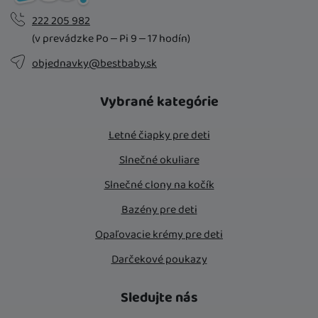
222 205 982
(v prevádzke Po – Pi 9 – 17 hodín)
objednavky@bestbaby.sk
Vybrané kategórie
Letné čiapky pre deti
Slnečné okuliare
Slnečné clony na kočík
Bazény pre deti
Opaľovacie krémy pre deti
Darčekové poukazy
Sledujte nás