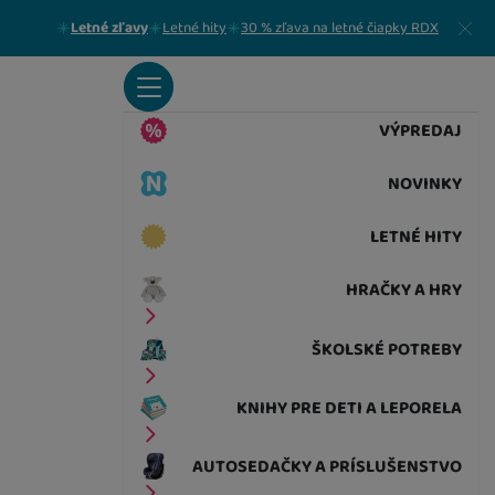
Zavrieť
Letné zľavy
Letné hity
30 % zľava na letné čiapky RDX
VÝPREDAJ
NOVINKY
LETNÉ HITY
HRAČKY A HRY
ŠKOLSKÉ POTREBY
KNIHY PRE DETI A LEPORELA
AUTOSEDAČKY A PRÍSLUŠENSTVO