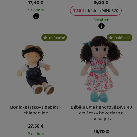
17,40
€
9,00
€
Skladom
7,20
€
s kódem
MINUS20
Skladom
Kdy zboží dostanete?
skladem 2 ks
:
Osobný odber vo výdajnom mieste
11. 8.
Kdy zboží dostanete?
U Vás doma
12. 8.
Obľúbené
Obľúbené
skladem 1 ks
:
Osobný odber vo výda
3 a více ks
:
Osobný odber vo výdajnom mieste
13. 8.
U Vás doma
12. 8.
U Vás doma
14. 8.
2 a více ks
:
Osobný odber vo výdajn
U Vás doma
17. 8.
Bonikka látková bábika -
Bábika Ema handrová plyš 40
chlapec Joe
cm česky hovoriaca a
spievajúca
27,50
€
13,70
€
Skladom