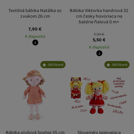
Textilná bábika Natálka so
Bábika Viktorka handrová 32
zvukom 26 cm
cm česky hovoriaca na
batérie fialová 0 m+
7,90
€
7,30
€
K dispozícii
5,50
€
K dispozícii
Kdy zboží dostanete?
Osobný odber vo výdajnom mieste
14. 8.
U Vás doma
17. 8.
Kdy zboží dostanete?
Obľúbené
Obľúbené
Osobný odber vo výdajnom mieste
1
U Vás doma
14. 8.
Bábika plyšová Sophie 35 cm
Slovensky spievajúca