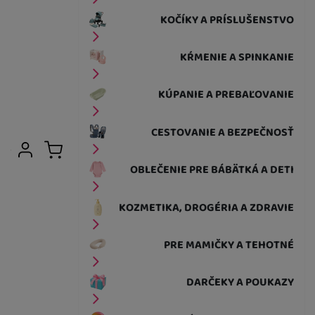
KOČÍKY A PRÍSLUŠENSTVO
KŔMENIE A SPINKANIE
KÚPANIE A PREBAĽOVANIE
CESTOVANIE A BEZPEČNOSŤ
Užívateľská sekcia
Prihlásiť sa
Košík
OBLEČENIE PRE BÁBÄTKÁ A DETI
KOZMETIKA, DROGÉRIA A ZDRAVIE
PRE MAMIČKY A TEHOTNÉ
DARČEKY A POUKAZY