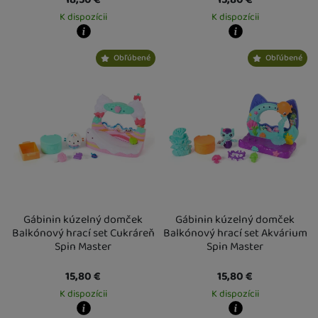
K dispozícii
K dispozícii
Kdy zboží dostanete?
Kdy zboží dostanete?
Obľúbené
Obľúbené
Osobný odber vo výdajnom mieste
12. 8.
Osobný odber vo výdajnom mieste
1
U Vás doma
13. 8.
U Vás doma
14. 8.
Gábinin kúzelný domček
Gábinin kúzelný domček
Balkónový hrací set Cukráreň
Balkónový hrací set Akvárium
Spin Master
Spin Master
15,80
€
15,80
€
K dispozícii
K dispozícii