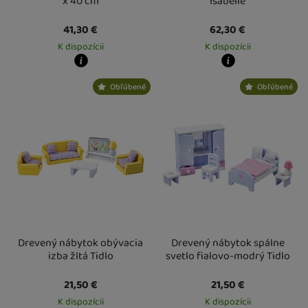
x 40 cm
Isabelle
41,30
€
62,30
€
K dispozícii
K dispozícii
Kdy zboží dostanete?
Kdy zboží dostanete?
Obľúbené
Obľúbené
Osobný odber vo výdajnom mieste
13. 8.
Osobný odber vo výdajnom mieste
1
U Vás doma
14. 8.
U Vás doma
14. 8.
Drevený nábytok obývacia
Drevený nábytok spálne
izba žltá Tidlo
svetlo fialovo-modrý Tidlo
21,50
€
21,50
€
K dispozícii
K dispozícii