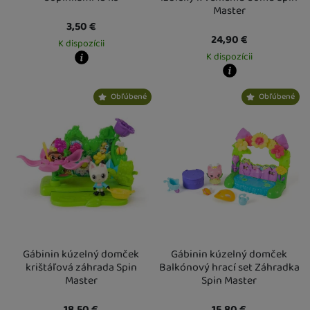
Master
3,50
€
24,90
€
K dispozícii
K dispozícii
Kdy zboží dostanete?
Osobný odber vo výdajnom mieste
12. 8.
Kdy zboží dostanete?
Obľúbené
Obľúbené
U Vás doma
13. 8.
Osobný odber vo výdajnom mieste
1
U Vás doma
14. 8.
Gábinin kúzelný domček
Gábinin kúzelný domček
krištáľová záhrada Spin
Balkónový hrací set Záhradka
Master
Spin Master
18,50
€
15,80
€