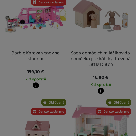
Darček zadarmo
Barbie Karavan snov sa
Sada domácich miláčikov do
stanom
domčeka pre bábiky drevená
Little Dutch
139,10
€
16,80
€
K dispozícii
K dispozícii
Kdy zboží dostanete?
Osobný odber vo výdajnom mieste
17. 8.
Kdy zboží dostanete?
Obľúbené
Obľúbené
U Vás doma
18. 8.
Osobný odber vo výdajnom mieste
1
U Vás doma
13. 8.
Darček zadarmo
Darček zadarmo