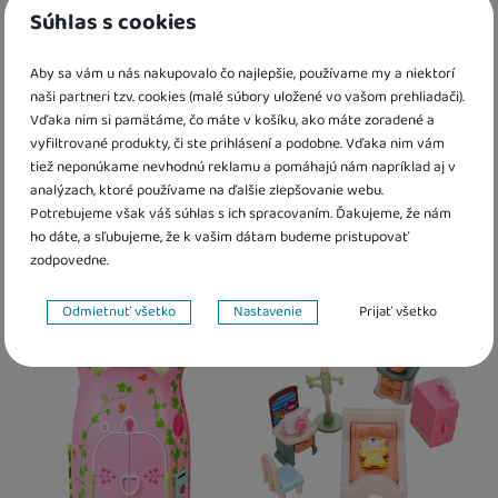
Súhlas s cookies
Aby sa vám u nás nakupovalo čo najlepšie, používame my a niektorí
naši partneri tzv. cookies (malé súbory uložené vo vašom prehliadači).
Vďaka nim si pamätáme, čo máte v košíku, ako máte zoradené a
Farma so zvieratkami Faunica
Mini world magic krištáľový
vyfiltrované produkty, či ste prihlásení a podobne. Vďaka nim vám
minidomček My Little Pony
tiež neponúkame nevhodnú reklamu a pomáhajú nám napríklad aj v
analýzach, ktoré používame na ďalšie zlepšovanie webu.
38,10
€
35,20
€
Potrebujeme však váš súhlas s ich spracovaním. Ďakujeme, že nám
ho dáte, a sľubujeme, že k vašim dátam budeme pristupovať
K dispozícii
K dispozícii
zodpovedne.
Kdy zboží dostanete?
Kdy zboží dostanete?
Nastavenie súhlasov s kategóriami cookies
Obľúbené
Obľúbené
Osobný odber vo výdajnom mieste
13. 8.
Osobný odber vo výdajnom mieste
1
Odmietnuť všetko
Nastavenie
Prijať všetko
U Vás doma
14. 8.
U Vás doma
17. 8.
Darček zadarmo
Technické
Technické
-
bez týchto cookies náš web nebude fungovať
.
VŽDY AKTÍVNE
Technické cookies umožňujú váš priechod nákupným košíkom,
Preferenčné a rozšírené funkcie
Preferenčné a rozšírené funkcie
-
aby ste nemuseli všetko
porovnávanie produktov a ďalšie nevyhnutné funkcie.
nastavovať znova a aby ste sa s nami mohli spojiť napr. pomocou
chatu
.