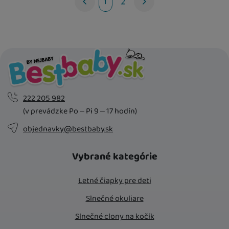
1
2
nasledujúci
222 205 982
(v prevádzke Po – Pi 9 – 17 hodín)
objednavky@bestbaby.sk
Vybrané kategórie
Letné čiapky pre deti
Slnečné okuliare
Slnečné clony na kočík