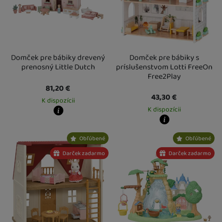
Domček pre bábiky drevený
Domček pre bábiky s
prenosný Little Dutch
príslušenstvom Lotti FreeOn
Free2Play
81,20
€
43,30
€
K dispozícii
K dispozícii
Kdy zboží dostanete?
Osobný odber vo výdajnom mieste
12. 8.
Kdy zboží dostanete?
Obľúbené
Obľúbené
U Vás doma
13. 8.
Osobný odber vo výdajnom mieste
1
U Vás doma
13. 8.
Darček zadarmo
Darček zadarmo