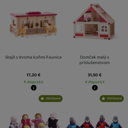
Stajň s dvoma koňmi Faunica
Domček malý s
príslušenstvom
17,20
€
31,50
€
K dispozícii
K dispozícii
Kdy zboží dostanete?
Kdy zboží dostanete?
Obľúbené
Obľúbené
Osobný odber vo výdajnom mieste
13. 8.
Osobný odber vo výdajnom mieste
1
U Vás doma
14. 8.
U Vás doma
14. 8.