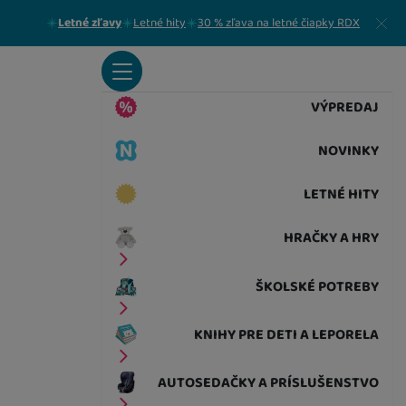
Zavrieť
Letné zľavy
Letné hity
30 % zľava na letné čiapky RDX
VÝPREDAJ
NOVINKY
LETNÉ HITY
HRAČKY A HRY
ŠKOLSKÉ POTREBY
KNIHY PRE DETI A LEPORELA
AUTOSEDAČKY A PRÍSLUŠENSTVO