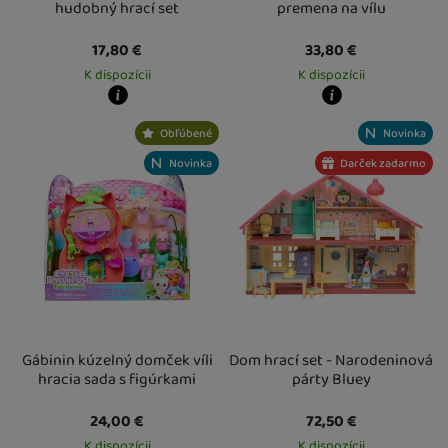
hudobný hrací set
premena na vílu
17,80
€
33,80
€
K dispozícii
K dispozícii
Kdy zboží dostanete?
Kdy zboží dostanete?
Obľúbené
Novinka
Osobný odber vo výdajnom mieste
12. 8.
Osobný odber vo výdajnom mieste
1
U Vás doma
13. 8.
U Vás doma
13. 8.
Novinka
Darček zadarmo
Gábinin kúzelný domček víli
Dom hrací set - Narodeninová
hracia sada s figúrkami
párty Bluey
24,00
€
72,50
€
K dispozícii
K dispozícii