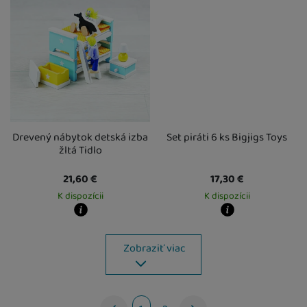
Drevený nábytok detská izba
Set piráti 6 ks Bigjigs Toys
žltá Tidlo
21,60
€
17,30
€
K dispozícii
K dispozícii
Kdy zboží dostanete?
Kdy zboží dostanete?
Osobný odber vo výdajnom mieste
13. 8.
Osobný odber vo výdajnom mieste
1
Zobraziť viac
U Vás doma
14. 8.
U Vás doma
14. 8.