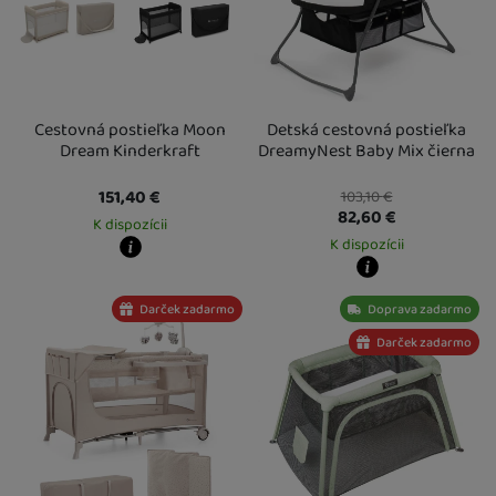
Cestovná postieľka Moon
Detská cestovná postieľka
Dream Kinderkraft
DreamyNest Baby Mix čierna
151,40
€
103,10
€
82,60
€
K dispozícii
K dispozícii
Kdy zboží dostanete?
Osobný odber vo výdajnom mieste
13. 8.
Kdy zboží dostanete?
Darček zadarmo
Doprava zadarmo
U Vás doma
14. 8.
Osobný odber vo výdajnom mieste
1
U Vás doma
18. 8.
Darček zadarmo