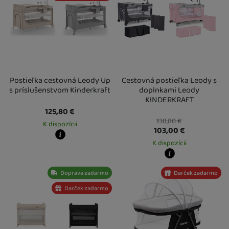
Postieľka cestovná Leody Up
Cestovná postieľka Leody s
s príslušenstvom Kinderkraft
doplnkami Leody
KINDERKRAFT
125,80
€
138,80
€
K dispozícii
103,00
€
K dispozícii
Kdy zboží dostanete?
Osobný odber vo výdajnom mieste
13. 8.
U Vás doma
14. 8.
Kdy zboží dostanete?
Doprava zadarmo
Darček zadarmo
Osobný odber vo výdajnom mieste
1
U Vás doma
18. 8.
Darček zadarmo