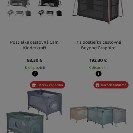
Postieľka cestovná Cami
Iris postieľka cestovná
Kinderkraft
Beyond Graphite
83,30
€
192,30
€
K dispozícii
K dispozícii
Kdy zboží dostanete?
Kdy zboží dostanete?
Darček zadarmo
Darček zadarmo
Osobný odber vo výdajnom mieste
13. 8.
Osobný odber vo výdajnom mieste
1
U Vás doma
14. 8.
U Vás doma
14. 8.