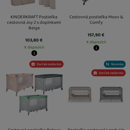
KINDERKRAFT Postieľka
Cestovná postieľka Moov &
cestovná Joy 2 s doplnkami
Comfy
Beige
157,90
€
103,80
€
K dispozícii
K dispozícii
Kdy zboží dostanete?
Osobný odber vo výdajnom mieste
1
Kdy zboží dostanete?
Darček zadarmo
Novinka
U Vás doma
14. 8.
Osobný odber vo výdajnom mieste
13. 8.
U Vás doma
14. 8.
Darček zadarmo