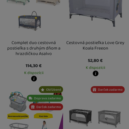
Complet duo cestovná
Cestovná postieľka Love Grey
postieľka s druhým dňom a
Koala Freeon
hrazdičkou Asalvo
52,80
€
114,30
€
K dispozícii
K dispozícii
Kdy zboží dostanete?
Osobný odber vo výdajnom mieste
1
Kdy zboží dostanete?
Obľúbené
Darček zadarmo
U Vás doma
14. 8.
Osobný odber vo výdajnom mieste
14. 8.
U Vás doma
17. 8.
Doprava zadarmo
Darček zadarmo