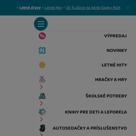
Zavrieť
Letné zľavy
Letné hity
30 % zľava na letné čiapky RDX
VÝPREDAJ
NOVINKY
LETNÉ HITY
HRAČKY A HRY
ŠKOLSKÉ POTREBY
KNIHY PRE DETI A LEPORELA
AUTOSEDAČKY A PRÍSLUŠENSTVO