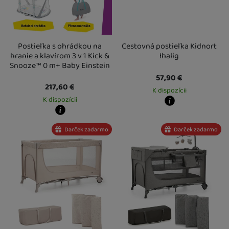
Postieľka s ohrádkou na
Cestovná postieľka Kidnort
hranie a klavírom 3 v 1 Kick &
Ihalig
Snooze™ 0 m+ Baby Einstein
57,90
€
217,60
€
K dispozícii
K dispozícii
Kdy zboží dostanete?
Osobný odber vo výdajnom mieste
1
Kdy zboží dostanete?
Darček zadarmo
Darček zadarmo
U Vás doma
14. 8.
Osobný odber vo výdajnom mieste
13. 8.
U Vás doma
14. 8.