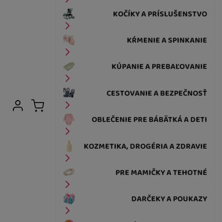
KOČÍKY A PRÍSLUŠENSTVO
KŔMENIE A SPINKANIE
KÚPANIE A PREBAĽOVANIE
CESTOVANIE A BEZPEČNOSŤ
Užívateľská sekcia
Prihlásiť sa
Košík
OBLEČENIE PRE BÁBÄTKÁ A DETI
KOZMETIKA, DROGÉRIA A ZDRAVIE
PRE MAMIČKY A TEHOTNÉ
DARČEKY A POUKAZY