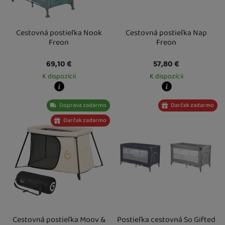
Cestovná postieľka Nook
Cestovná postieľka Nap
Freon
Freon
69,10
€
57,80
€
K dispozícii
K dispozícii
Kdy zboží dostanete?
Kdy zboží dostanete?
Doprava zadarmo
Darček zadarmo
Osobný odber vo výdajnom mieste
19. 8.
Osobný odber vo výdajnom mieste
1
U Vás doma
20. 8.
U Vás doma
20. 8.
Darček zadarmo
Cestovná postieľka Moov &
Postieľka cestovná So Gifted