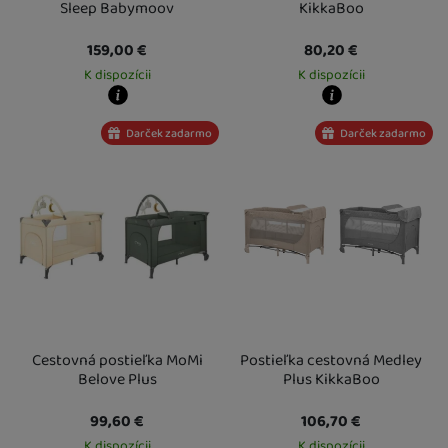
Sleep Babymoov
KikkaBoo
159,00
€
80,20
€
K dispozícii
K dispozícii
Kdy zboží dostanete?
Kdy zboží dostanete?
Darček zadarmo
Darček zadarmo
Osobný odber vo výdajnom mieste
13. 8.
Osobný odber vo výdajnom mieste
1
U Vás doma
14. 8.
U Vás doma
14. 8.
Cestovná postieľka MoMi
Postieľka cestovná Medley
Belove Plus
Plus KikkaBoo
99,60
€
106,70
€
K dispozícii
K dispozícii