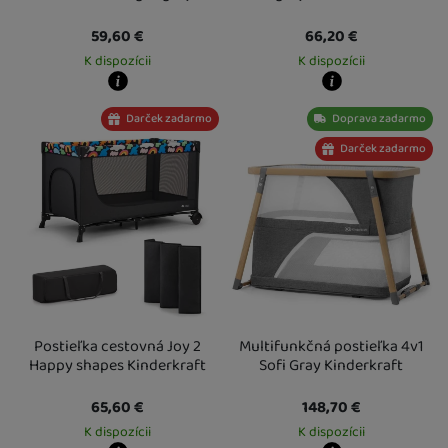
59,60
€
66,20
€
K dispozícii
K dispozícii
Kdy zboží dostanete?
Kdy zboží dostanete?
Darček zadarmo
Doprava zadarmo
Osobný odber vo výdajnom mieste
13. 8.
Osobný odber vo výdajnom mieste
1
U Vás doma
14. 8.
U Vás doma
14. 8.
Darček zadarmo
Postieľka cestovná Joy 2
Multifunkčná postieľka 4v1
Happy shapes Kinderkraft
Sofi Gray Kinderkraft
65,60
€
148,70
€
K dispozícii
K dispozícii