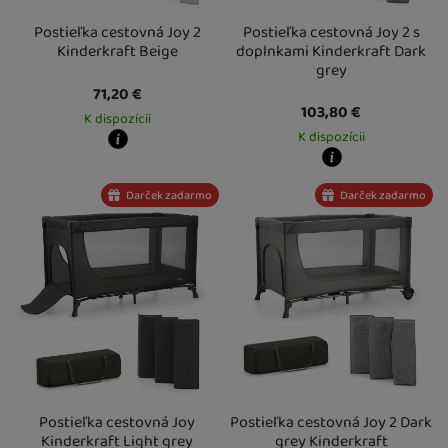
Postieľka cestovná Joy 2
Postieľka cestovná Joy 2 s
Kinderkraft Beige
doplnkami Kinderkraft Dark
grey
71,20
€
103,80
€
K dispozícii
K dispozícii
Kdy zboží dostanete?
Osobný odber vo výdajnom mieste
19. 8.
Kdy zboží dostanete?
Darček zadarmo
Darček zadarmo
U Vás doma
20. 8.
Osobný odber vo výdajnom mieste
1
U Vás doma
14. 8.
Postieľka cestovná Joy
Postieľka cestovná Joy 2 Dark
Kinderkraft Light grey
grey Kinderkraft