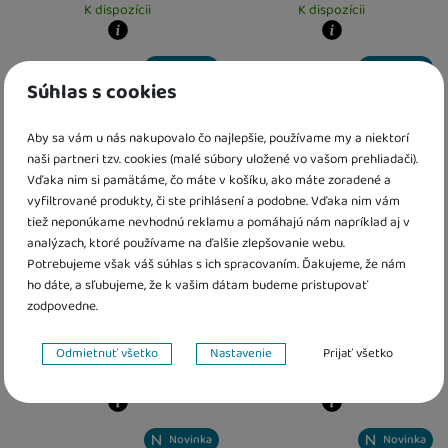
K dispozícii
K dispozícii
Kdy zboží dostanete?
Kdy zboží dostanete?
Novinka
Novinka
Osobný odber vo výdajnom mieste
13. 8.
Osobný odber vo výdajnom mieste
1
Súhlas s cookies
U Vás doma
14. 8.
U Vás doma
14. 8.
Darček zadarmo
Darček zadarmo
Aby sa vám u nás nakupovalo čo najlepšie, používame my a niektorí
naši partneri tzv. cookies (malé súbory uložené vo vašom prehliadači).
Vďaka nim si pamätáme, čo máte v košíku, ako máte zoradené a
vyfiltrované produkty, či ste prihlásení a podobne. Vďaka nim vám
tiež neponúkame nevhodnú reklamu a pomáhajú nám napríklad aj v
analýzach, ktoré používame na ďalšie zlepšovanie webu.
Potrebujeme však váš súhlas s ich spracovaním. Ďakujeme, že nám
ho dáte, a sľubujeme, že k vašim dátam budeme pristupovať
Postieľka cestovná Little
Postieľka cestovná Koot
zodpovedne.
Ducth
Petite & Mars
Nastavenie súhlasov s kategóriami cookies
Odmietnuť všetko
Nastavenie
Prijať všetko
102,10
€
od 54,00
€
Technické
K dispozícii
K dispozícii
Technické
-
bez týchto cookies náš web nebude fungovať
.
VŽDY AKTÍVNE
Kdy zboží dostanete?
Kdy zboží dostanete?
Novinka
Novinka
Osobný odber vo výdajnom mieste
13. 8.
Osobný odber vo výdajnom mieste
1