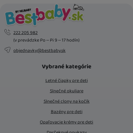
222 205 982
(v prevádzke Po – Pi 9 – 17 hodín)
objednavky@bestbaby.sk
Vybrané kategórie
Letné čiapky pre deti
Slnečné okuliare
Slnečné clony na kočík
Bazény pre deti
Opaľovacie krémy pre deti
Darčekové poukazy