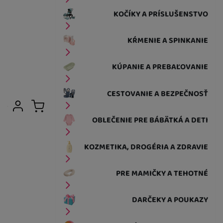
KOČÍKY A PRÍSLUŠENSTVO
KŔMENIE A SPINKANIE
KÚPANIE A PREBAĽOVANIE
CESTOVANIE A BEZPEČNOSŤ
Užívateľská sekcia
Prihlásiť sa
Košík
OBLEČENIE PRE BÁBÄTKÁ A DETI
KOZMETIKA, DROGÉRIA A ZDRAVIE
PRE MAMIČKY A TEHOTNÉ
DARČEKY A POUKAZY