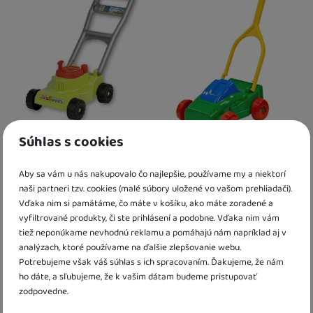
U Vás doma
12. 8.
3 a více ks
:
Osobný odber vo výdajnom mieste
18. 8.
U Vás doma
19. 8.
Súhlas s cookies
Androni Kosačka na trávu
Kosačka na trávu
Green Garden
Aby sa vám u nás nakupovalo čo najlepšie, používame my a niektorí
7,90
€
11,50
€
naši partneri tzv. cookies (malé súbory uložené vo vašom prehliadači).
11,00
€
K dispozícii
Vďaka nim si pamätáme, čo máte v košíku, ako máte zoradené a
K dispozícii
vyfiltrované produkty, či ste prihlásení a podobne. Vďaka nim vám
tiež neponúkame nevhodnú reklamu a pomáhajú nám napríklad aj v
Kdy zboží dostanete?
Kdy zboží dostanete?
Osobný odber vo výdajnom mieste
1
analýzach, ktoré používame na ďalšie zlepšovanie webu.
Obľúbené
Osobný odber vo výdajnom mieste
14. 8.
U Vás doma
14. 8.
Potrebujeme však váš súhlas s ich spracovaním. Ďakujeme, že nám
U Vás doma
17. 8.
ho dáte, a sľubujeme, že k vašim dátam budeme pristupovať
Výpredaj
zodpovedne.