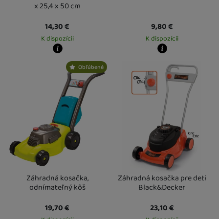
x 25,4 x 50 cm
14,30
€
9,80
€
K dispozícii
K dispozícii
Kdy zboží dostanete?
Kdy zboží dostanete?
Obľúbené
Osobný odber vo výdajnom mieste
14. 8.
Osobný odber vo výdajnom mieste
1
U Vás doma
17. 8.
U Vás doma
14. 8.
Záhradná kosačka,
Záhradná kosačka pre deti
odnímateľný kôš
Black&Decker
19,70
€
23,10
€