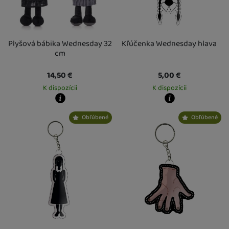
Plyšová bábika Wednesday 32
Kľúčenka Wednesday hlava
cm
14,50
€
5,00
€
K dispozícii
K dispozícii
Kdy zboží dostanete?
Kdy zboží dostanete?
Obľúbené
Obľúbené
Osobný odber vo výdajnom mieste
13. 8.
Osobný odber vo výdajnom mieste
1
U Vás doma
14. 8.
U Vás doma
18. 8.