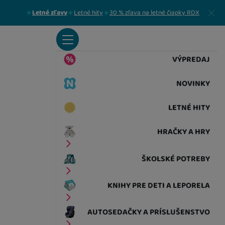
Zavrieť
Letné zľavy
Letné hity
30 % zľava na letné čiapky RDX
VÝPREDAJ
NOVINKY
LETNÉ HITY
HRAČKY A HRY
ŠKOLSKÉ POTREBY
KNIHY PRE DETI A LEPORELA
AUTOSEDAČKY A PRÍSLUŠENSTVO