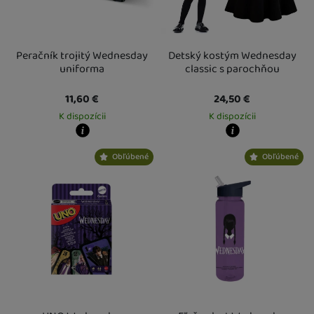
Peračník trojitý Wednesday
Detský kostým Wednesday
uniforma
classic s parochňou
11,60
€
24,50
€
K dispozícii
K dispozícii
Kdy zboží dostanete?
Kdy zboží dostanete?
Obľúbené
Obľúbené
Osobný odber vo výdajnom mieste
17. 8.
Osobný odber vo výdajnom mieste
1
U Vás doma
18. 8.
U Vás doma
20. 8.