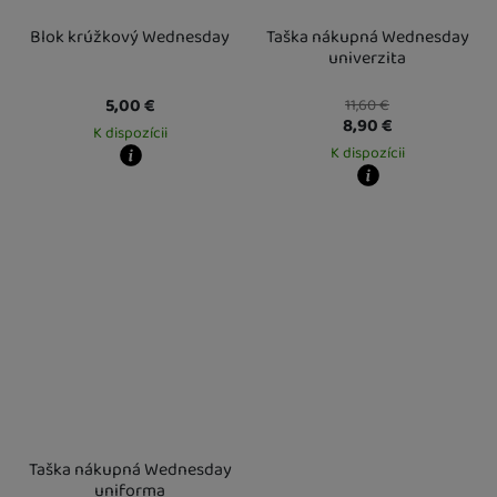
Blok krúžkový Wednesday
Taška nákupná Wednesday
univerzita
5,00
€
11,60
€
8,90
€
K dispozícii
K dispozícii
Kdy zboží dostanete?
Osobný odber vo výdajnom mieste
17. 8.
Kdy zboží dostanete?
U Vás doma
18. 8.
Osobný odber vo výdajnom mieste
1
U Vás doma
18. 8.
Taška nákupná Wednesday
uniforma