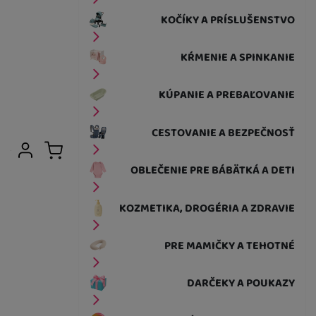
KOČÍKY A PRÍSLUŠENSTVO
KŔMENIE A SPINKANIE
KÚPANIE A PREBAĽOVANIE
CESTOVANIE A BEZPEČNOSŤ
Užívateľská sekcia
Prihlásiť sa
Košík
OBLEČENIE PRE BÁBÄTKÁ A DETI
KOZMETIKA, DROGÉRIA A ZDRAVIE
PRE MAMIČKY A TEHOTNÉ
DARČEKY A POUKAZY