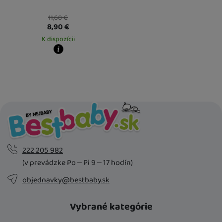
11,60
€
8,90
€
K dispozícii
Kdy zboží dostanete?
Osobný odber vo výdajnom mieste
17. 8.
U Vás doma
18. 8.
222 205 982
(v prevádzke Po – Pi 9 – 17 hodín)
objednavky@bestbaby.sk
Vybrané kategórie