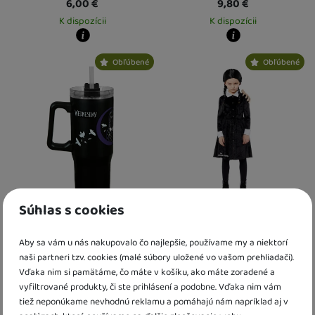
6,00
€
9,80
€
K dispozícii
K dispozícii
Kdy zboží dostanete?
Kdy zboží dostanete?
Obľúbené
Obľúbené
Osobný odber vo výdajnom mieste
17. 8.
Osobný odber vo výdajnom mieste
1
U Vás doma
18. 8.
U Vás doma
17. 8.
Súhlas s cookies
Termohrnček 880 ml
Kostým Wednesday Veľ. 8 - 10
Wednesday
rokov
Aby sa vám u nás nakupovalo čo najlepšie, používame my a niektorí
naši partneri tzv. cookies (malé súbory uložené vo vašom prehliadači).
17,60
€
29,10
€
Vďaka nim si pamätáme, čo máte v košíku, ako máte zoradené a
K dispozícii
K dispozícii
vyfiltrované produkty, či ste prihlásení a podobne. Vďaka nim vám
tiež neponúkame nevhodnú reklamu a pomáhajú nám napríklad aj v
Kdy zboží dostanete?
Kdy zboží dostanete?