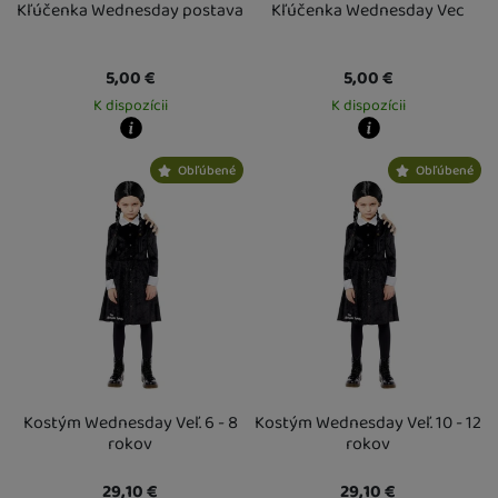
Kľúčenka Wednesday postava
Kľúčenka Wednesday Vec
5,00
€
5,00
€
K dispozícii
K dispozícii
Kdy zboží dostanete?
Kdy zboží dostanete?
Obľúbené
Obľúbené
Osobný odber vo výdajnom mieste
17. 8.
Osobný odber vo výdajnom mieste
1
U Vás doma
18. 8.
U Vás doma
18. 8.
Kostým Wednesday Veľ. 6 - 8
Kostým Wednesday Veľ. 10 - 12
rokov
rokov
29,10
€
29,10
€