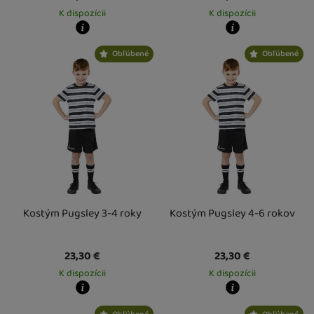
K dispozícii
K dispozícii
Kdy zboží dostanete?
Kdy zboží dostanete?
Obľúbené
Obľúbené
Osobný odber vo výdajnom mieste
17. 8.
Osobný odber vo výdajnom mieste
1
U Vás doma
18. 8.
U Vás doma
18. 8.
Kostým Pugsley 3-4 roky
Kostým Pugsley 4-6 rokov
23,30
€
23,30
€
K dispozícii
K dispozícii
Kdy zboží dostanete?
Kdy zboží dostanete?