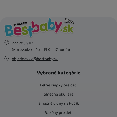
Osobný odber vo výdajnom mieste
14. 8.
U Vás doma
17. 8.
222 205 982
(v prevádzke Po – Pi 9 – 17 hodín)
objednavky@bestbaby.sk
Vybrané kategórie
Letné čiapky pre deti
Slnečné okuliare
Slnečné clony na kočík
Bazény pre deti