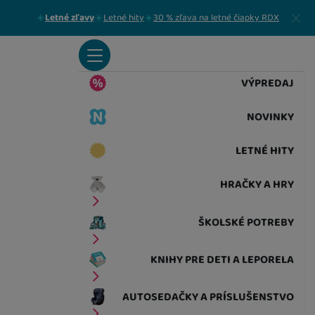
Zavrieť
Letné zľavy
Letné hity
30 % zľava na letné čiapky RDX
VÝPREDAJ
NOVINKY
LETNÉ HITY
HRAČKY A HRY
ŠKOLSKÉ POTREBY
KNIHY PRE DETI A LEPORELA
AUTOSEDAČKY A PRÍSLUŠENSTVO