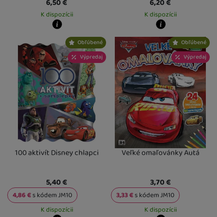
6,50
€
6,20
€
K dispozícii
K dispozícii
Kdy zboží dostanete?
Kdy zboží dostanete?
Obľúbené
Obľúbené
Osobný odber vo výdajnom mieste
13. 8.
Osobný odber vo výdajnom mieste
1
U Vás doma
14. 8.
U Vás doma
14. 8.
Výpredaj
Výpredaj
100 aktivít Disney chlapci
Veľké omaľovánky Autá
5,40
€
3,70
€
4,86
€
s kódem
JM10
3,33
€
s kódem
JM10
K dispozícii
K dispozícii