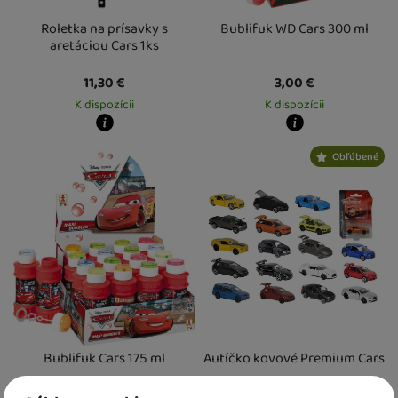
Roletka na prísavky s
Bublifuk WD Cars 300 ml
aretáciou Cars 1ks
11,30
€
3,00
€
K dispozícii
K dispozícii
Kdy zboží dostanete?
Kdy zboží dostanete?
Obľúbené
Osobný odber vo výdajnom mieste
17. 8.
Osobný odber vo výdajnom mieste
1
U Vás doma
18. 8.
U Vás doma
14. 8.
Bublifuk Cars 175 ml
Autíčko kovové Premium Cars