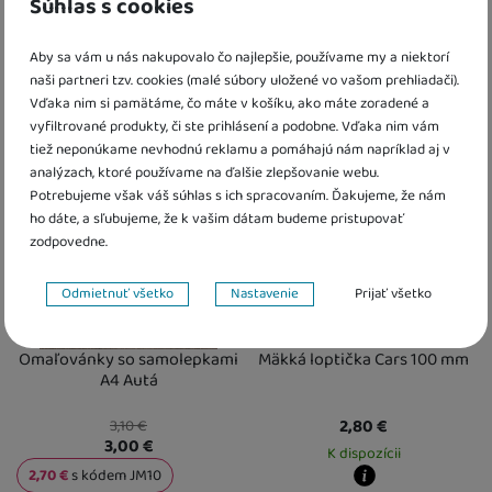
Súhlas s cookies
2,10
€
4,00
€
K dispozícii
K dispozícii
Aby sa vám u nás nakupovalo čo najlepšie, používame my a niektorí
naši partneri tzv. cookies (malé súbory uložené vo vašom prehliadači).
Kdy zboží dostanete?
Kdy zboží dostanete?
Vďaka nim si pamätáme, čo máte v košíku, ako máte zoradené a
Obľúbené
Obľúbené
Osobný odber vo výdajnom mieste
13. 8.
Osobný odber vo výdajnom mieste
1
vyfiltrované produkty, či ste prihlásení a podobne. Vďaka nim vám
U Vás doma
14. 8.
U Vás doma
14. 8.
Výpredaj
tiež neponúkame nevhodnú reklamu a pomáhajú nám napríklad aj v
analýzach, ktoré používame na ďalšie zlepšovanie webu.
Potrebujeme však váš súhlas s ich spracovaním. Ďakujeme, že nám
ho dáte, a sľubujeme, že k vašim dátam budeme pristupovať
zodpovedne.
Nastavenie súhlasov s kategóriami cookies
Odmietnuť všetko
Nastavenie
Prijať všetko
Technické
Technické
-
bez týchto cookies náš web nebude fungovať
.
VŽDY AKTÍVNE
Omaľovánky so samolepkami
Mäkká loptička Cars 100 mm
A4 Autá
Technické cookies umožňujú váš priechod nákupným košíkom,
Preferenčné a rozšírené funkcie
2,80
€
3,10
€
Preferenčné a rozšírené funkcie
-
aby ste nemuseli všetko
porovnávanie produktov a ďalšie nevyhnutné funkcie.
3,00
€
nastavovať znova a aby ste sa s nami mohli spojiť napr. pomocou
K dispozícii
chatu
.
2,70
€
s kódem
JM10