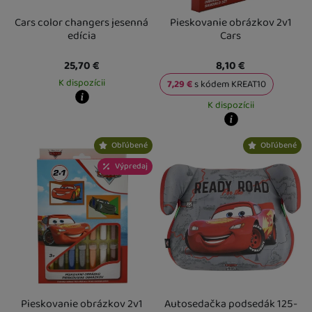
Cars color changers jesenná
Pieskovanie obrázkov 2v1
edícia
Cars
25,70
€
8,10
€
K dispozícii
7,29
€
s kódem
KREAT10
K dispozícii
Kdy zboží dostanete?
Osobný odber vo výdajnom mieste
13. 8.
Kdy zboží dostanete?
U Vás doma
14. 8.
Obľúbené
Obľúbené
Osobný odber vo výdajnom mieste
1
U Vás doma
17. 8.
Výpredaj
Pieskovanie obrázkov 2v1
Autosedačka podsedák 125-