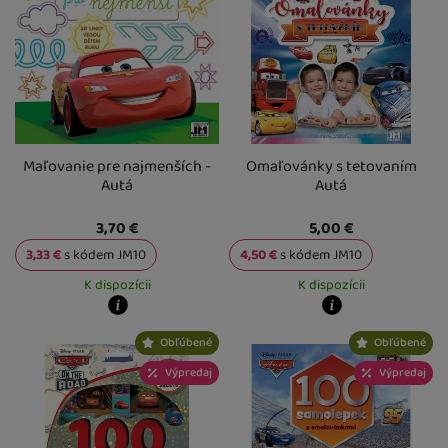
Maľovanie pre najmenších -
Omaľovánky s tetovaním
Autá
Autá
3,70
€
5,00
€
3,33
€
s kódem
JM10
4,50
€
s kódem
JM10
K dispozícii
K dispozícii
Kdy zboží dostanete?
Kdy zboží dostanete?
Obľúbené
Obľúbené
Osobný odber vo výdajnom mieste
14. 8.
Osobný odber vo výdajnom mieste
1
U Vás doma
17. 8.
U Vás doma
17. 8.
Výpredaj
Výpredaj