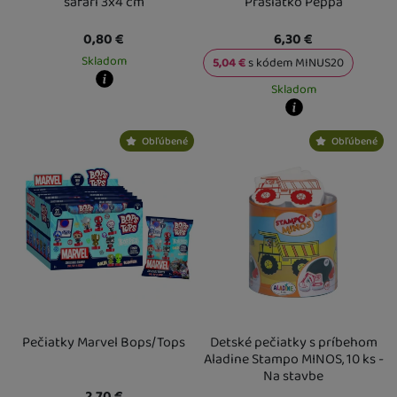
safari 3x4 cm
Prasiatko Peppa
0,80
€
6,30
€
Skladom
5,04
€
s kódem
MINUS20
Skladom
Kdy zboží dostanete?
skladem 5 a více ks
:
Osobný odber vo výdajnom mieste
11. 8.
Kdy zboží dostanete?
U Vás doma
12. 8.
Obľúbené
Obľúbené
skladem 5 a více ks
:
Osobný odber v
U Vás doma
12. 8.
Pečiatky Marvel Bops/Tops
Detské pečiatky s príbehom
Aladine Stampo MINOS, 10 ks -
Na stavbe
2,70
€