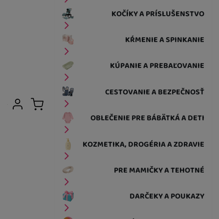
KOČÍKY A PRÍSLUŠENSTVO
KŔMENIE A SPINKANIE
KÚPANIE A PREBAĽOVANIE
CESTOVANIE A BEZPEČNOSŤ
Užívateľská sekcia
Prihlásiť sa
Košík
OBLEČENIE PRE BÁBÄTKÁ A DETI
KOZMETIKA, DROGÉRIA A ZDRAVIE
PRE MAMIČKY A TEHOTNÉ
DARČEKY A POUKAZY