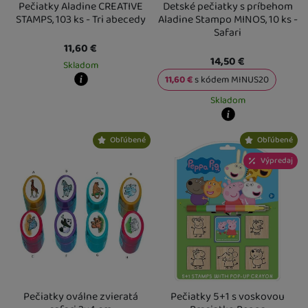
Pečiatky Aladine CREATIVE
Detské pečiatky s príbehom
STAMPS, 103 ks - Tri abecedy
Aladine Stampo MINOS, 10 ks -
Safari
11,60
€
14,50
€
Skladom
11,60
€
s kódem
MINUS20
Kdy zboží dostanete?
Skladom
skladem 2 ks
:
Osobný odber vo výdajnom mieste
11. 8.
U Vás doma
12. 8.
Kdy zboží dostanete?
3 a více ks
:
Osobný odber vo výdajnom mieste
17. 8.
Obľúbené
Obľúbené
skladem 2 ks
:
Osobný odber vo výda
U Vás doma
18. 8.
U Vás doma
12. 8.
Výpredaj
3 a více ks
:
Osobný odber vo výdajn
U Vás doma
18. 8.
Pečiatky oválne zvieratá
Pečiatky 5+1 s voskovou