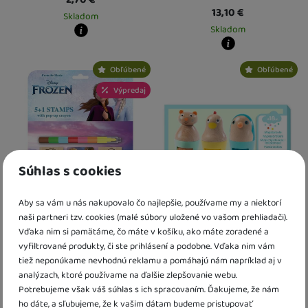
13,10
€
Skladom
Skladom
Kdy zboží dostanete?
skladem 1 ks
:
Osobný odber vo výdajnom mieste
11. 8.
Kdy zboží dostanete?
Obľúbené
Obľúbené
U Vás doma
12. 8.
skladem 2 ks
:
Osobný odber vo výda
2 a více ks
:
Osobný odber vo výdajnom mieste
13. 8.
U Vás doma
12. 8.
Výpredaj
U Vás doma
14. 8.
3 a více ks
:
Osobný odber vo výdajn
U Vás doma
18. 8.
Súhlas s cookies
Aby sa vám u nás nakupovalo čo najlepšie, používame my a niektorí
naši partneri tzv. cookies (malé súbory uložené vo vašom prehliadači).
Pečiatky 5+1 s voskovkou
Djeco Otočné pečiatky pre
Vďaka nim si pamätáme, čo máte v košíku, ako máte zoradené a
Ľadové kráľovstvo
najmenších
vyfiltrované produkty, či ste prihlásení a podobne. Vďaka nim vám
tiež neponúkame nevhodnú reklamu a pomáhajú nám napríklad aj v
6,50
€
14,10
€
analýzach, ktoré používame na ďalšie zlepšovanie webu.
Skladom
5,85
€
s kódem
JM10
Potrebujeme však váš súhlas s ich spracovaním. Ďakujeme, že nám
ho dáte, a sľubujeme, že k vašim dátam budeme pristupovať
Skladom