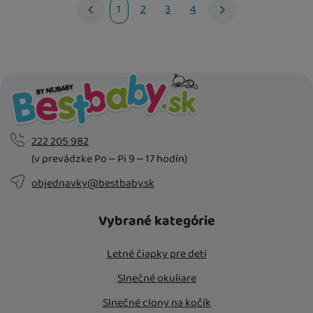
1
2
3
4
nasledujúci
222 205 982
(v prevádzke Po – Pi 9 – 17 hodín)
objednavky@bestbaby.sk
Vybrané kategórie
Letné čiapky pre deti
Slnečné okuliare
Slnečné clony na kočík