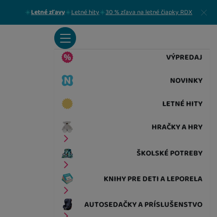
Zavrieť
Letné zľavy
Letné hity
30 % zľava na letné čiapky RDX
VÝPREDAJ
NOVINKY
LETNÉ HITY
HRAČKY A HRY
ŠKOLSKÉ POTREBY
KNIHY PRE DETI A LEPORELA
AUTOSEDAČKY A PRÍSLUŠENSTVO