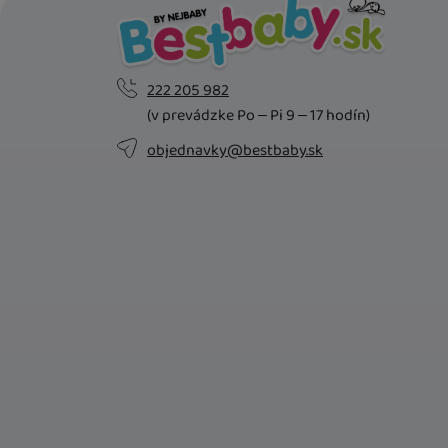
222 205 982
(v prevádzke Po – Pi 9 – 17 hodín)
objednavky@bestbaby.sk