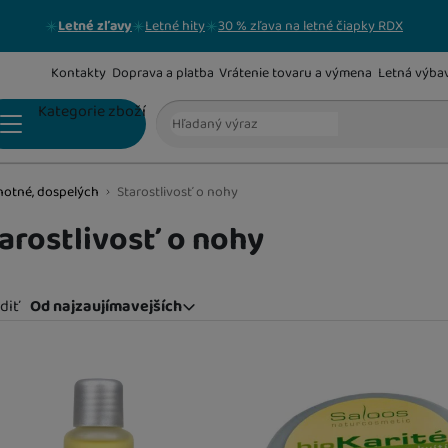
Letné zľavy
Letné hity
30 % zľava na letné čiapky RDX
Kontakty
Doprava a platba
Vrátenie tovaru a výmena
Letná výba
Vyhľadávanie
Kategorie zboží
hotné, dospelých
Starostlivosť o nohy
JANTÁROVÉ KORÁLIKY
arostlivosť o nohy
diť
Od najzaujímavejších
Od najzaujímavejších
Najlacnejšie
odukty
Najdrahšie
Najviac zlacnené
Od najpredávanejších