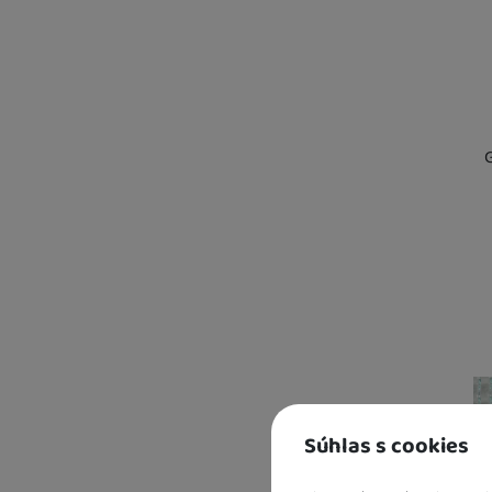
DETSKÉ VYBAVENIE K VODE
BAZÁROVÝ TOVAR, TOVAR 2. KVALITY
Kd
sk
U 
2 
U 
Súhlas s cookies