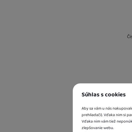
Či
Kd
sk
U 
3 
Súhlas s cookies
U 
Aby sa vám u nás nakupovalo 
prehliadači). Vďaka nim si p
Vďaka nim vám tiež neponúk
zlepšovanie webu.