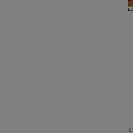
Eo
Kd
Os
U 
Či