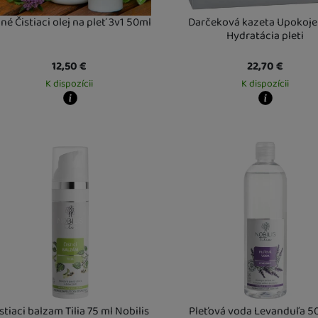
né Čistiaci olej na pleť 3v1 50ml
Darčeková kazeta Upokoje
Hydratácia pleti
12,50
€
22,70
€
K dispozícii
K dispozícii
y zboží dostanete?
Kdy zboží dostanete?
obný odber vo výdajnom mieste
11. 8.
Osobný odber vo výdajnom mi
Vás doma
13. 8.
U Vás doma
14. 8.
stiaci balzam Tilia 75 ml Nobilis
Pleťová voda Levanduľa 5