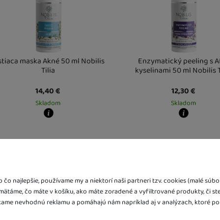
stiaca maska ​​Akné 50 ml Nobilis
Enzymatický peeling s 
Tilia
kyselinami 50 ml Nobilis T
14,40
€
12,30
€
Skladom
Skladom
y zboží dostanete?
Kdy zboží dostanete?
ladem 2 ks
:
Osobný odber vo výdajnom mieste
skladem 3 ks
7. 8.
:
Osobný odber vo 
Vás doma
11. 8.
U Vás doma
11. 8.
a více ks
:
Osobný odber vo výdajnom mieste
12. 8.
4 a více ks
:
Osobný odber vo vý
Vás doma
14. 8.
U Vás doma
14. 8.
čo najlepšie, používame my a niektorí naši partneri tzv. cookies (malé sú
amätáme, čo máte v košíku, ako máte zoradené a vyfiltrované produkty, či st
ame nevhodnú reklamu a pomáhajú nám napríklad aj v analýzach, ktoré po