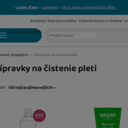
Letné zľavy
Letné hity
30 % zľava na letné čiapky RDX
Kontakty
Doprava a platba
Vrátenie tovaru a výmena
Le
Vyhľadávanie
Kategorie zboží
hotné, dospelých
Prípravky na čistenie pleti
JANTÁROVÉ KORÁLIKY
ípravky na čistenie pleti
diť
Od najzaujímavejších
Od najzaujímavejších
Najlacnejšie
odukty
Najdrahšie
Najviac zlacnené
Od najpredávanejších