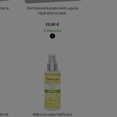
nie &
Darčeková kazeta Anti-age &
Hydratácia pleti
22,50
€
K dispozícii
Kdy zboží dostanete?
este
12. 8.
Osobný odber vo výdajnom mieste
12. 8.
U Vás doma
14. 8.
00 ml
Mätová voda 100% bio