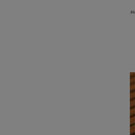
Marketingové cookies použí
Pl
stránkach, tak aj na stránkac
Kd
sk
U 