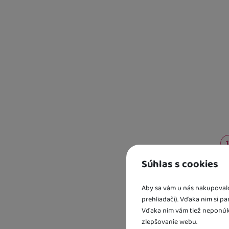
Súhlas s cookies
Kd
Aby sa vám u nás nakupovalo 
sk
prehliadači). Vďaka nim si p
U 
2 
Vďaka nim vám tiež neponúk
U 
zlepšovanie webu.