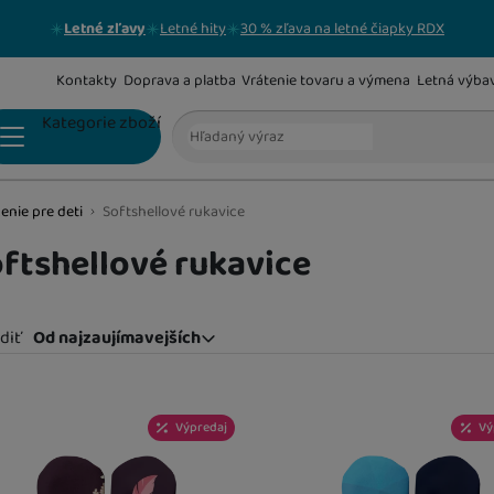
Letné zľavy
Letné hity
30 % zľava na letné čiapky RDX
Kontakty
Doprava a platba
Vrátenie tovaru a výmena
Letná výba
Vyhľadávanie
Kategorie zboží
enie pre deti
Softshellové rukavice
DOJČENSKÉ BODY
ftshellové rukavice
SÚPRAVIČKY NIELEN DO PÔRODNICE
diť
Od najzaujímavejších
Od najzaujímavejších
Najlacnejšie
odukty
Najdrahšie
DUPAČKY
Výpredaj
Vý
Najviac zlacnené
Od najpredávanejších