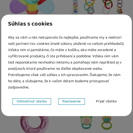
Súhlas s cookies
Aby sa vám u nás nakupovalo čo najlepšie, používame my a niektorí
Hrkálka včielka Bam Bam
Reťaz na kočík 8 ks farebná
naši partneri tzv. cookies (malé súbory uložené vo vašom prehliadači).
Vďaka nim si pamätáme, čo máte v košíku, ako máte zoradené a
vyfiltrované produkty, či ste prihlásení a podobne. Vďaka nim vám
2,80
€
2,40
€
tiež neponúkame nevhodnú reklamu a pomáhajú nám napríklad aj v
Skladom
Skladom
analýzach, ktoré používame na ďalšie zlepšovanie webu.
Potrebujeme však váš súhlas s ich spracovaním. Ďakujeme, že nám
Kdy zboží dostanete?
Kdy zboží dostanete?
ho dáte, a sľubujeme, že k vašim dátam budeme pristupovať
Obľúbené
Obľúbené
skladem 1 ks
:
Osobný odber vo výdajnom mieste
skladem 5 a více ks
11. 8.
:
Osobný odber v
zodpovedne.
U Vás doma
12. 8.
U Vás doma
12. 8.
Výpredaj
2 a více ks
:
Osobný odber vo výdajnom mieste
20. 8.
Nastavenie súhlasov s kategóriami cookies
U Vás doma
21. 8.
Odmietnuť všetko
Nastavenie
Prijať všetko
Technické
Technické
-
bez týchto cookies náš web nebude fungovať
.
VŽDY AKTÍVNE
Technické cookies umožňujú váš priechod nákupným košíkom,