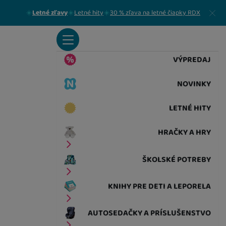
Zavrieť
Letné zľavy
Letné hity
30 % zľava na letné čiapky RDX
VÝPREDAJ
NOVINKY
LETNÉ HITY
HRAČKY A HRY
ŠKOLSKÉ POTREBY
KNIHY PRE DETI A LEPORELA
AUTOSEDAČKY A PRÍSLUŠENSTVO