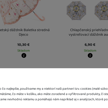
etský dáždnik Baletka stredná
Chlapčenský priehľad
Djeco
vystreľovací dáždnik au
10,30
€
6,90
€
Skladom
Skladom
y zboží dostanete?
Kdy zboží dostanete?
ladem 2 ks
:
Osobný odber vo výdajnom mieste
skladem 5 a více ks
10. 8.
:
Osobný odb
Vás doma
11. 8.
U Vás doma
11. 8.
a více ks
:
Osobný odber vo výdajnom mieste
14. 8.
Vás doma
17. 8.
čo najlepšie, používame my a niektorí naši partneri tzv. cookies (malé sú
amätáme, čo máte v košíku, ako máte zoradené a vyfiltrované produkty, či st
ame nevhodnú reklamu a pomáhajú nám napríklad aj v analýzach, ktoré po