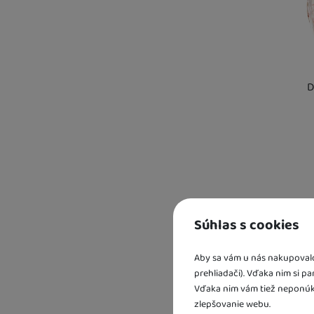
D
Kd
sk
U 
3 
Súhlas s cookies
U 
Aby sa vám u nás nakupovalo 
prehliadači). Vďaka nim si p
Vďaka nim vám tiež neponúk
zlepšovanie webu.