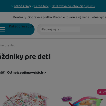
Letné zľavy
Letné hity
30 % zľava na letné čiapky RDX
Kontakty
Doprava a platba
Vrátenie tovaru a výmena
Letná výb
Vyhľadávanie
Kategorie zboží
ky pre deti
AKTOVKY A ŠKOLSKÉ BATOHY
ždniky pre deti
BATOHY NA KOLIESKACH
diť
Od najzaujímavejších
Od najzaujímavejších
Najlacnejšie
odukty
Najdrahšie
Vý
Najviac zlacnené
Od najpredávanejších