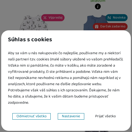
Skladom
Kdy zboží dostanete?
skladem 1 ks
:
Osobný odber vo výdajnom mieste
11. 8.
U Vás doma
12. 8.
Kdy zboží dostanete?
Výpredaj
Novinka
2 a více ks
:
Osobný odber vo výdajnom mieste
13. 8.
skladem 3 ks
:
Osobný odber vo výda
U Vás doma
14. 8.
U Vás doma
12. 8.
Darček zadarmo
4 a více ks
:
Osobný odber vo výdajn
U Vás doma
18. 8.
Súhlas s cookies
Aby sa vám u nás nakupovalo čo najlepšie, používame my a niektorí
naši partneri tzv. cookies (malé súbory uložené vo vašom prehliadači).
Vďaka nim si pamätáme, čo máte v košíku, ako máte zoradené a
vyfiltrované produkty, či ste prihlásení a podobne. Vďaka nim vám
tiež neponúkame nevhodnú reklamu a pomáhajú nám napríklad aj v
Kaarsgaren Letný bio spací
Letný spací vak s nožičkami
analýzach, ktoré používame na ďalšie zlepšovanie webu.
vak s nohavicami šedí delfínci
modrý mušelín
Potrebujeme však váš súhlas s ich spracovaním. Ďakujeme, že nám
ho dáte, a sľubujeme, že k vašim dátam budeme pristupovať
od 30,10
€
od 40,00
€
zodpovedne.
Skladom
Skladom
Nastavenie súhlasov s kategóriami cookies
Odmietnuť všetko
Nastavenie
Prijať všetko
Kdy zboží dostanete?
Kdy zboží dostanete?
Technické
Technické
-
bez týchto cookies náš web nebude fungovať
.
Darček zadarmo
Výpredaj
skladem 2 ks
:
Osobný odber vo výdajnom mieste
skladem 1 ks
11. 8.
:
Osobný odber vo výda
VŽDY AKTÍVNE