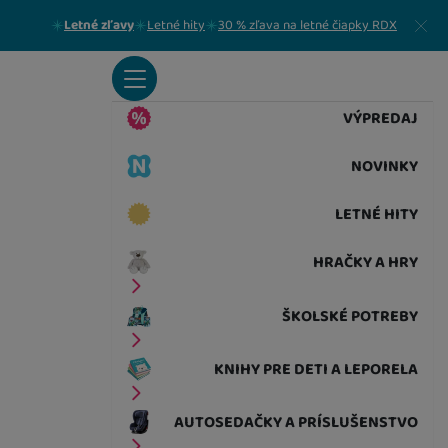
Zavrieť
Letné zľavy
Letné hity
30 % zľava na letné čiapky RDX
VÝPREDAJ
NOVINKY
LETNÉ HITY
HRAČKY A HRY
ŠKOLSKÉ POTREBY
KNIHY PRE DETI A LEPORELA
AUTOSEDAČKY A PRÍSLUŠENSTVO