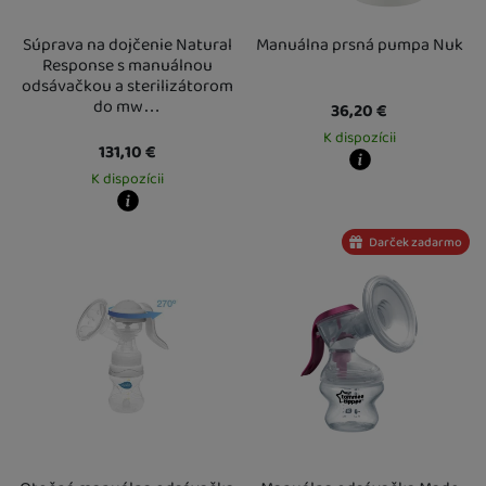
Súprava na dojčenie Natural
Manuálna prsná pumpa Nuk
Response s manuálnou
odsávačkou a sterilizátorom
do mw…
36,20
€
K dispozícii
131,10
€
K dispozícii
Kdy zboží dostanete?
Osobný odber vo výdajnom mieste
1
U Vás doma
18. 8.
Kdy zboží dostanete?
Darček zadarmo
Osobný odber vo výdajnom mieste
18. 8.
U Vás doma
19. 8.