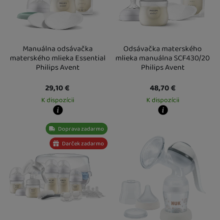
Manuálna odsávačka
Odsávačka materského
materského mlieka Essential
mlieka manuálna SCF430/20
Philips Avent
Philips Avent
29,10
€
48,70
€
K dispozícii
K dispozícii
Kdy zboží dostanete?
Kdy zboží dostanete?
Doprava zadarmo
Osobný odber vo výdajnom mieste
18. 8.
Osobný odber vo výdajnom mieste
1
U Vás doma
19. 8.
U Vás doma
19. 8.
Darček zadarmo