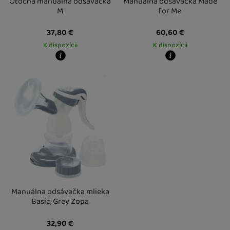
Otočná manuálna odsávačka
Manuálna odsávačka Made
M
for Me
37,80
€
60,60
€
K dispozícii
K dispozícii
Kdy zboží dostanete?
Kdy zboží dostanete?
Osobný odber vo výdajnom mieste
13. 8.
Osobný odber vo výdajnom mieste
1
U Vás doma
14. 8.
U Vás doma
20. 8.
Manuálna odsávačka mlieka
Basic, Grey Zopa
32,90
€