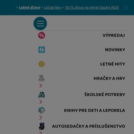
Zavrieť
Letné zľavy
Letné hity
30 % zľava na letné čiapky RDX
VÝPREDAJ
NOVINKY
LETNÉ HITY
HRAČKY A HRY
ŠKOLSKÉ POTREBY
KNIHY PRE DETI A LEPORELA
AUTOSEDAČKY A PRÍSLUŠENSTVO