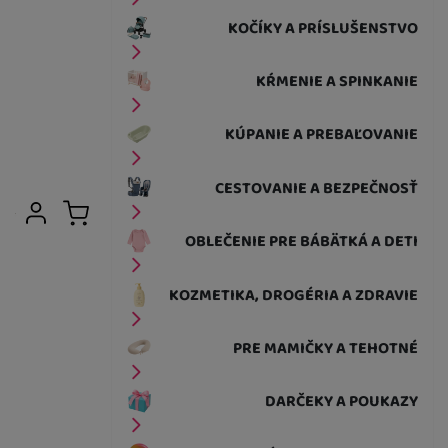
KOČÍKY A PRÍSLUŠENSTVO
KŔMENIE A SPINKANIE
KÚPANIE A PREBAĽOVANIE
CESTOVANIE A BEZPEČNOSŤ
Užívateľská sekcia
Prihlásiť sa
Košík
OBLEČENIE PRE BÁBÄTKÁ A DETI
KOZMETIKA, DROGÉRIA A ZDRAVIE
PRE MAMIČKY A TEHOTNÉ
DARČEKY A POUKAZY