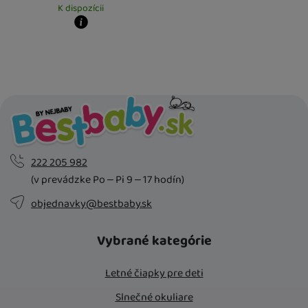
K dispozícii
Kdy zboží dostanete?
Osobný odber vo výdajnom mieste
13. 8.
U Vás doma
14. 8.
222 205 982
(v prevádzke Po – Pi 9 – 17 hodín)
objednavky@bestbaby.sk
Vybrané kategórie
Letné čiapky pre deti
Slnečné okuliare