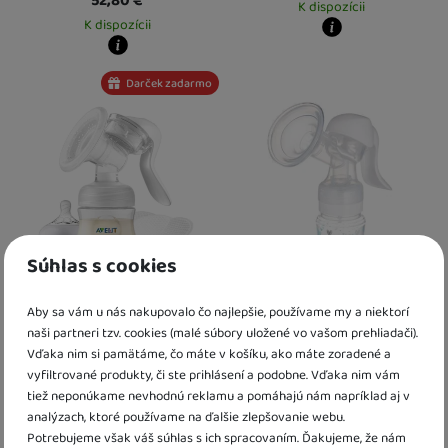
52,80
€
K dispozícii
K dispozícii
Kdy zboží dostanete?
Osobný odber vo výdajnom mieste
1
Kdy zboží dostanete?
Darček zadarmo
U Vás doma
17. 8.
Osobný odber vo výdajnom mieste
18. 8.
U Vás doma
19. 8.
Súhlas s cookies
Philips AVENT Odsávačka
Ručná odsávačka materského
Aby sa vám u nás nakupovalo čo najlepšie, používame my a niektorí
materského mlieka manuálna
mlieka Canpol Basic
naši partneri tzv. cookies (malé súbory uložené vo vašom prehliadači).
Vďaka nim si pamätáme, čo máte v košíku, ako máte zoradené a
50,70
€
13,10
€
vyfiltrované produkty, či ste prihlásení a podobne. Vďaka nim vám
K dispozícii
K dispozícii
tiež neponúkame nevhodnú reklamu a pomáhajú nám napríklad aj v
analýzach, ktoré používame na ďalšie zlepšovanie webu.
Potrebujeme však váš súhlas s ich spracovaním. Ďakujeme, že nám
Kdy zboží dostanete?
Kdy zboží dostanete?