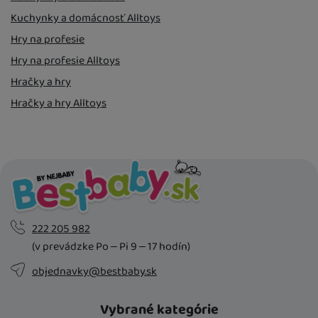
Kuchynky a domácnosť Alltoys
Hry na profesie
Hry na profesie Alltoys
Hračky a hry
Hračky a hry Alltoys
222 205 982
(v prevádzke Po – Pi 9 – 17 hodín)
objednavky@bestbaby.sk
Vybrané kategórie