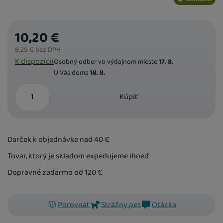
10,20
€
8,29
€
bez DPH
Dostupnost
K dispozícii
Osobný odber vo výdajnom mieste
17. 8.
U Vás doma
18. 8.
ks
Kúpiť
Darček k objednávke nad 40
€
Tovar, ktorý je skladom expedujeme ihneď
Dopravné zadarmo od 120
€
Porovnať
Strážny pes
Otázka