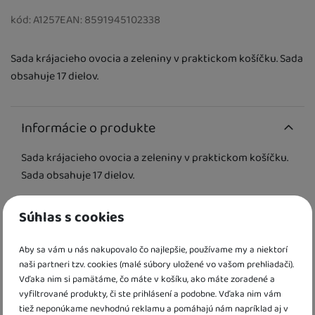
kód:
A1257
EAN:
8591945102338
Sada krájacieho ovocia a zeleniny v praktickom košíčku. Sada
obsahuje 17 dielov.
Informácie o produkte
Sada krájacieho ovocia a zeleniny v praktickom košíčku.
Sada obsahuje 17 dielov.
Vhodné pre deti od 3 rokov.
Súhlas s cookies
Parametre
Aby sa vám u nás nakupovalo čo najlepšie, používame my a niektorí
Pohlavie
naši partneri tzv. cookies (malé súbory uložené vo vašom prehliadači).
pre dievčatá
Vďaka nim si pamätáme, čo máte v košíku, ako máte zoradené a
Vek detí
vyfiltrované produkty, či ste prihlásení a podobne. Vďaka nim vám
tiež neponúkame nevhodnú reklamu a pomáhajú nám napríklad aj v
3 roky / 4 roky / 5 rokov