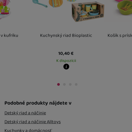
predchádzajúci
nasledujúci
v kufríku
Kuchynský riad Bioplastic
Košík s prí
10,40
€
K dispozícii
Kdy zboží dostanete?
Kdy zboží dost
vo výdajnom mieste
Osobný odber vo výdajnom mieste
11. 8.
14. 8.
Osobný odber 
U Vás doma
17. 8.
U Vás doma
17. 
o výdajnom mieste
17. 8.
Podobné produkty nájdete v
Detský riad a náčinie
Detský riad a náčinie Alltoys
Kuchynky a domácnosť