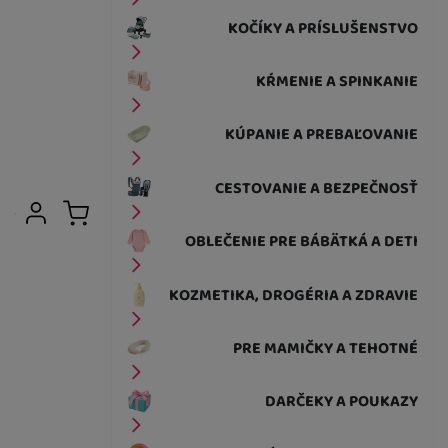
KOČÍKY A PRÍSLUŠENSTVO
KŔMENIE A SPINKANIE
KÚPANIE A PREBAĽOVANIE
CESTOVANIE A BEZPEČNOSŤ
Užívateľská sekcia
Prihlásiť sa
Košík
OBLEČENIE PRE BÁBÄTKÁ A DETI
KOZMETIKA, DROGÉRIA A ZDRAVIE
PRE MAMIČKY A TEHOTNÉ
DARČEKY A POUKAZY