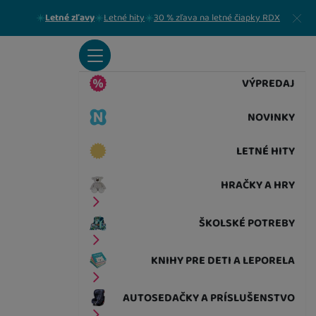
Zavrieť
Letné zľavy
Letné hity
30 % zľava na letné čiapky RDX
VÝPREDAJ
NOVINKY
LETNÉ HITY
HRAČKY A HRY
ŠKOLSKÉ POTREBY
KNIHY PRE DETI A LEPORELA
AUTOSEDAČKY A PRÍSLUŠENSTVO