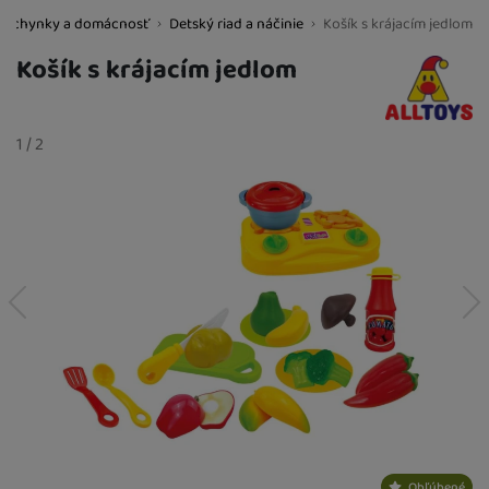
Kuchynky a domácnosť
Detský riad a náčinie
Košík s krájacím jedlom
BestBaby.cz
Košík s krájacím jedlom
Fotografie
slide
1
/
z
2
predchádzajúci
nasledujúci
Obľúbené