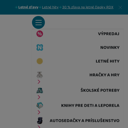
Zavrieť
Letné zľavy
Letné hity
30 % zľava na letné čiapky RDX
VÝPREDAJ
NOVINKY
LETNÉ HITY
HRAČKY A HRY
ŠKOLSKÉ POTREBY
KNIHY PRE DETI A LEPORELA
AUTOSEDAČKY A PRÍSLUŠENSTVO