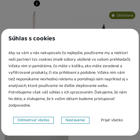
Kdy zboží dostanete?
skladem 3 ks
:
Osobný odber vo výda
Kdy zboží dostanete?
U Vás doma
12. 8.
Obľúbené
skladem 4 ks
:
Osobný odber vo výdajnom mieste
11. 8.
4 a více ks
:
Osobný odber vo výdajn
U Vás doma
12. 8.
U Vás doma
18. 8.
5 a více ks
:
Osobný odber vo výdajnom mieste
17. 8.
U Vás doma
18. 8.
Súhlas s cookies
Aby sa vám u nás nakupovalo čo najlepšie, používame my a niektorí
naši partneri tzv. cookies (malé súbory uložené vo vašom prehliadači).
Vďaka nim si pamätáme, čo máte v košíku, ako máte zoradené a
vyfiltrované produkty, či ste prihlásení a podobne. Vďaka nim vám
tiež neponúkame nevhodnú reklamu a pomáhajú nám napríklad aj v
Disk hojdacia kvietka priemer
Čarodejnícky klobúk
analýzach, ktoré používame na ďalšie zlepšovanie webu.
29 cm
Potrebujeme však váš súhlas s ich spracovaním. Ďakujeme, že nám
ho dáte, a sľubujeme, že k vašim dátam budeme pristupovať
8,30
€
4,00
€
zodpovedne.
Skladom
Skladom
Nastavenie súhlasov s kategóriami cookies
Odmietnuť všetko
Nastavenie
Prijať všetko
Kdy zboží dostanete?
Kdy zboží dostanete?
Technické
Technické
-
bez týchto cookies náš web nebude fungovať
.
Obľúbené
Obľúbené
skladem 1 ks
:
Osobný odber vo výdajnom mieste
skladem 1 ks
11. 8.
:
Osobný odber vo výda
VŽDY AKTÍVNE
U Vás doma
12. 8.
U Vás doma
12. 8.