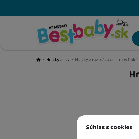
VÝPREDAJ
Hračky a hry
Hračky z rozprávok a filmov Po
BestBaby.cz
Hr
NOVINKY
LETNÉ HITY
Pr
HRAČKY A HRY
ŠKOLSKÉ POTREBY
Súhlas s cookies
KNIHY PRE DETI A LEPORELA