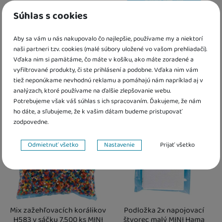
Inšpiratívna knižka 19 Hama
Zažehľovací papier Hama
Súhlas s cookies
MINI
Aby sa vám u nás nakupovalo čo najlepšie, používame my a niektorí
4,00
€
2,50
€
naši partneri tzv. cookies (malé súbory uložené vo vašom prehliadači).
3,60
€
s kódem
KREAT10
2,25
€
s kódem
KREAT10
Vďaka nim si pamätáme, čo máte v košíku, ako máte zoradené a
K dispozícii
K dispozícii
vyfiltrované produkty, či ste prihlásení a podobne. Vďaka nim vám
tiež neponúkame nevhodnú reklamu a pomáhajú nám napríklad aj v
Kdy zboží dostanete?
Kdy zboží dostanete?
analýzach, ktoré používame na ďalšie zlepšovanie webu.
Obľúbené
Obľúbené
Osobný odber vo výdajnom mieste
14. 8.
Osobný odber vo výdajnom mieste
1
Potrebujeme však váš súhlas s ich spracovaním. Ďakujeme, že nám
U Vás doma
18. 8.
U Vás doma
18. 8.
ho dáte, a sľubujeme, že k vašim dátam budeme pristupovať
Výpredaj
Výpredaj
zodpovedne.
Nastavenie súhlasov s kategóriami cookies
Odmietnuť všetko
Nastavenie
Prijať všetko
Technické
Technické
-
bez týchto cookies náš web nebude fungovať
.
VŽDY AKTÍVNE
Technické cookies umožňujú váš priechod nákupným košíkom,
Preferenčné a rozšírené funkcie
Preferenčné a rozšírené funkcie
-
aby ste nemuseli všetko
porovnávanie produktov a ďalšie nevyhnutné funkcie.
Mix zažehľovacích korálikov
Podložka 2x napojovací
nastavovať znova a aby ste sa s nami mohli spojiť napr. pomocou
H583 v sáčku 7.500 ks MINI
štvorec malý MINI Hama