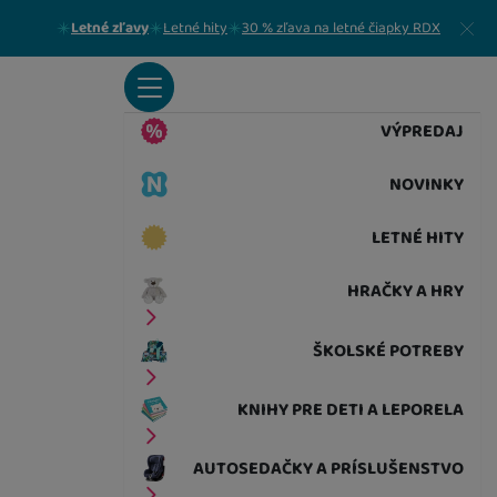
Zavrieť
Letné zľavy
Letné hity
30 % zľava na letné čiapky RDX
VÝPREDAJ
NOVINKY
LETNÉ HITY
HRAČKY A HRY
ŠKOLSKÉ POTREBY
KNIHY PRE DETI A LEPORELA
AUTOSEDAČKY A PRÍSLUŠENSTVO