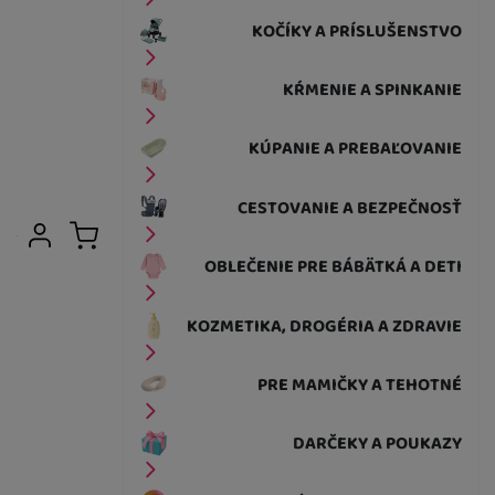
KOČÍKY A PRÍSLUŠENSTVO
KŔMENIE A SPINKANIE
KÚPANIE A PREBAĽOVANIE
CESTOVANIE A BEZPEČNOSŤ
Užívateľská sekcia
Prihlásiť sa
Košík
OBLEČENIE PRE BÁBÄTKÁ A DETI
KOZMETIKA, DROGÉRIA A ZDRAVIE
PRE MAMIČKY A TEHOTNÉ
DARČEKY A POUKAZY