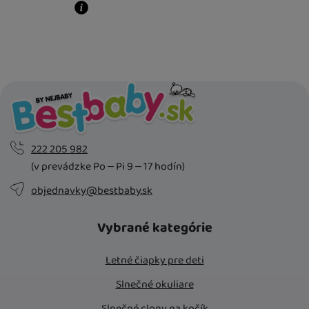
Kdy zboží dostanete?
Osobný odber vo výdajnom mieste
13. 8.
U Vás doma
17. 8.
222 205 982
(v prevádzke Po – Pi 9 – 17 hodín)
objednavky@bestbaby.sk
Vybrané kategórie
Letné čiapky pre deti
Slnečné okuliare
Slnečné clony na kočík