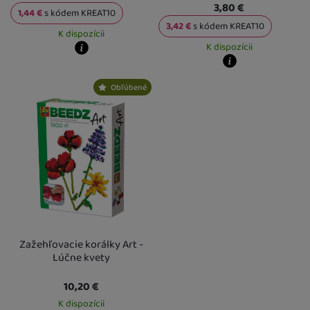
3,80
€
1,44
€
s kódem
KREAT10
3,42
€
s kódem
KREAT10
K dispozícii
K dispozícii
Kdy zboží dostanete?
Osobný odber vo výdajnom mieste
14. 8.
Kdy zboží dostanete?
Obľúbené
U Vás doma
18. 8.
Osobný odber vo výdajnom mieste
1
U Vás doma
18. 8.
Zažehľovacie korálky Art -
Lúčne kvety
10,20
€
K dispozícii