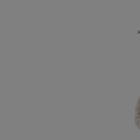
J
Kd
sk
U 
2 
U 