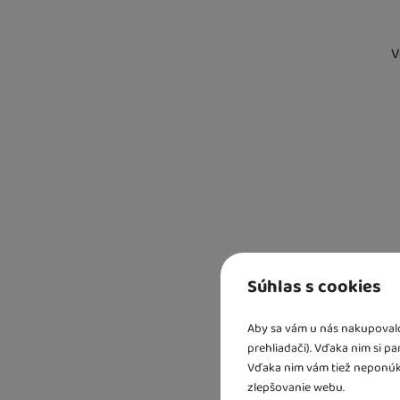
V
Kd
sk
U 
5 
U 
Súhlas s cookies
Aby sa vám u nás nakupovalo 
prehliadači). Vďaka nim si p
Vďaka nim vám tiež neponúk
zlepšovanie webu.