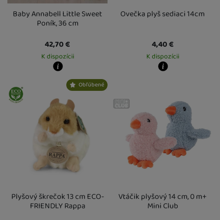
Baby Annabell Little Sweet
Ovečka plyš sediaci 14cm
Poník, 36 cm
42,70
€
4,40
€
K dispozícii
K dispozícii
Kdy zboží dostanete?
Kdy zboží dostanete?
Obľúbené
Osobný odber vo výdajnom mieste
14. 8.
Osobný odber vo výdajnom mieste
1
U Vás doma
17. 8.
U Vás doma
14. 8.
Plyšový škrečok 13 cm ECO-
Vtáčik plyšový 14 cm, 0 m+
FRIENDLY Rappa
Mini Club