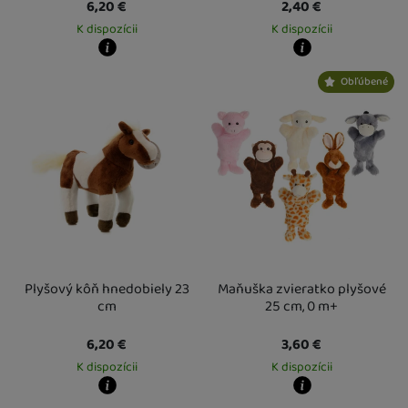
6,20
€
2,40
€
K dispozícii
K dispozícii
Kdy zboží dostanete?
Kdy zboží dostanete?
Obľúbené
Osobný odber vo výdajnom mieste
13. 8.
Osobný odber vo výdajnom mieste
1
U Vás doma
14. 8.
U Vás doma
14. 8.
Plyšový kôň hnedobiely 23
Maňuška zvieratko plyšové
cm
25 cm, 0 m+
6,20
€
3,60
€
K dispozícii
K dispozícii