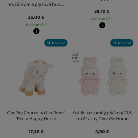
hryzátkom a plyšová hus…
29,10
€
25,00
€
K dispozícii
K dispozícii
Kdy zboží dostanete?
Osobný odber vo výdajnom mieste
1
Kdy zboží dostanete?
Novinka
Novinka
U Vás doma
17. 8.
Osobný odber vo výdajnom mieste
19. 8.
U Vás doma
20. 8.
Ovečka Churro no.1 veľkosť:
Králik roztomilý plyšový 21,5
19 cm Happy Horse
cm 2 farby Take Me Home
17,30
€
4,90
€