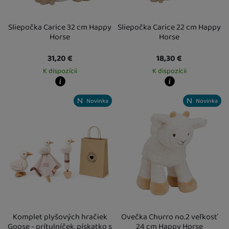
Sliepočka Carice 32 cm Happy
Sliepočka Carice 22 cm Happy
Horse
Horse
31,20
€
18,30
€
K dispozícii
K dispozícii
Kdy zboží dostanete?
Kdy zboží dostanete?
Novinka
Novinka
Osobný odber vo výdajnom mieste
14. 8.
Osobný odber vo výdajnom mieste
1
U Vás doma
17. 8.
U Vás doma
17. 8.
Komplet plyšových hračiek
Ovečka Churro no.2 veľkosť
Goose - prítulníček, pískatko s
24 cm Happy Horse