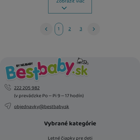
Zobraziť viac
U Vás doma
14. 8.
U Vás doma
14. 8.
1
2
3
nasledujúci
222 205 982
(v prevádzke Po – Pi 9 – 17 hodín)
objednavky@bestbaby.sk
Vybrané kategórie
Letné čiapky pre deti