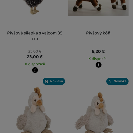
Plyšová sliepka s vajcom 35
Plyšový kôň
cm
6,20
€
25,00
€
23,00
€
K dispozícii
K dispozícii
Kdy zboží dostanete?
Kdy zboží dostanete?
Osobný odber vo výdajnom mieste
1
Novinka
Novinka
Osobný odber vo výdajnom mieste
13. 8.
U Vás doma
14. 8.
U Vás doma
14. 8.