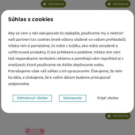
Kdy zboží dostanete?
Kdy zboží dostanete?
Obľúbené
Obľúbené
Osobný odber vo výdajnom mieste
13. 8.
Osobný odber vo výdajnom mieste
1
U Vás doma
14. 8.
U Vás doma
14. 8.
Súhlas s cookies
Aby sa vám u nás nakupovalo čo najlepšie, používame my a niektorí
naši partneri tzv. cookies (malé súbory uložené vo vašom prehliadači).
Vďaka nim si pamätáme, čo máte v košíku, ako máte zoradené a
vyfiltrované produkty, či ste prihlásení a podobne. Vďaka nim vám
tiež neponúkame nevhodnú reklamu a pomáhajú nám napríklad aj v
analýzach, ktoré používame na ďalšie zlepšovanie webu.
Potrebujeme však váš súhlas s ich spracovaním. Ďakujeme, že nám
Králik plyšový 15x17 cm
Plyšový králik béžový stojaci
hnedo-čierno-biely 0 m+
18 cm Rappa
ho dáte, a sľubujeme, že k vašim dátam budeme pristupovať
zodpovedne.
7,30
€
10,10
€
Nastavenie súhlasov s kategóriami cookies
Odmietnuť všetko
Nastavenie
Prijať všetko
K dispozícii
K dispozícii
Technické
Technické
-
bez týchto cookies náš web nebude fungovať
.
Kdy zboží dostanete?
Kdy zboží dostanete?
VŽDY AKTÍVNE
Obľúbené
Osobný odber vo výdajnom mieste
13. 8.
Osobný odber vo výdajnom mieste
1
U Vás doma
14. 8.
U Vás doma
17. 8.
Technické cookies umožňujú váš priechod nákupným košíkom,
Preferenčné a rozšírené funkcie
-
aby ste nemuseli všetko