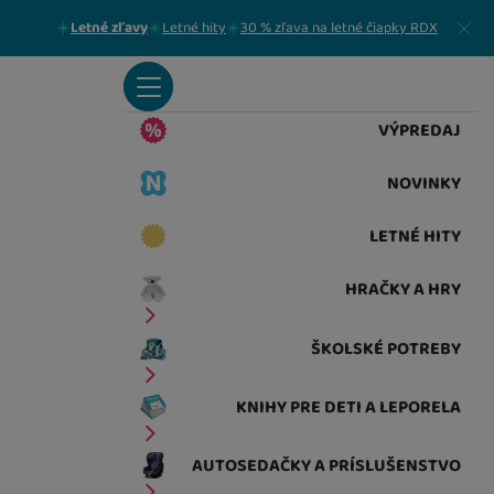
Zavrieť
Letné zľavy
Letné hity
30 % zľava na letné čiapky RDX
VÝPREDAJ
NOVINKY
LETNÉ HITY
HRAČKY A HRY
ŠKOLSKÉ POTREBY
KNIHY PRE DETI A LEPORELA
AUTOSEDAČKY A PRÍSLUŠENSTVO