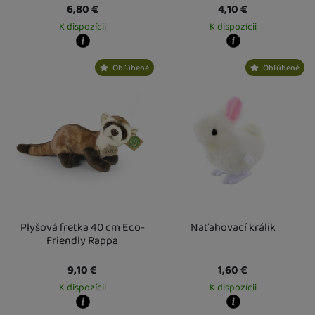
6,80
€
4,10
€
K dispozícii
K dispozícii
Kdy zboží dostanete?
Kdy zboží dostanete?
Obľúbené
Obľúbené
Osobný odber vo výdajnom mieste
14. 8.
Osobný odber vo výdajnom mieste
1
U Vás doma
17. 8.
U Vás doma
14. 8.
Plyšová fretka 40 cm Eco-
Naťahovací králik
Friendly Rappa
9,10
€
1,60
€
K dispozícii
K dispozícii