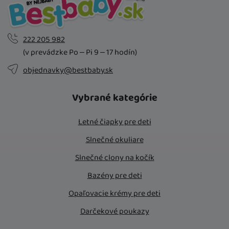
222 205 982
(v prevádzke Po – Pi 9 – 17 hodín)
objednavky@bestbaby.sk
Vybrané kategórie
Letné čiapky pre deti
Slnečné okuliare
Slnečné clony na kočík
Bazény pre deti
Opaľovacie krémy pre deti
Darčekové poukazy