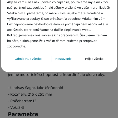
Aby sa vám u nás nakupovalo čo najlepšie, používame my a niektorí
naši partneri tzv. cookies (malé súbory uložené vo vašom prehliadači).
Informácie o produkte
Vďaka nim si pamätáme, čo máte v košíku, ako máte zoradené a
vyfiltrované produkty, či ste prihlásení a podobne. Vďaka nim vám
Knižka s pevnými stránkami je plná obrázkov dinosaurov,
tiež neponúkame nevhodnú reklamu a pomáhajú nám napríklad aj v
ktoré sú čiastočne farebné. Biele časti sa dajú veľmi
analýzach, ktoré používame na ďalšie zlepšovanie webu.
ľahko vyfarbiť - stačí namočiť štetec, ktorý je súčasťou
Potrebujeme však váš súhlas s ich spracovaním. Ďakujeme, že nám
ho dáte, a sľubujeme, že k vašim dátam budeme pristupovať
knihy, do vody a farba sa ako zázrakom na bielom
zodpovedne.
podklade objaví. To ale nie je všetko! Vymaľovaný
obrázok ako kúzlom zmizne, a tak ho dieťa môže
Nastavenie súhlasov s kategóriami cookies
Odmietnuť všetko
Nastavenie
Prijať všetko
vymaľovávať stále dookola. Skontrolujte, či dieťa drží
Technické
Technické
-
bez týchto cookies náš web nebude fungovať
.
štetec správne. S touto knižkou si bude precvičovať
VŽDY AKTÍVNE
jemné motorické schopnosti a koordináciu oka a ruky.
Technické cookies umožňujú váš priechod nákupným košíkom,
- Lindsay Sagar, Jake McDonald
Preferenčné a rozšírené funkcie
Preferenčné a rozšírené funkcie
-
aby ste nemuseli všetko
porovnávanie produktov a ďalšie nevyhnutné funkcie.
- Rozmery: 216 x 255 mm
nastavovať znova a aby ste sa s nami mohli spojiť napr. pomocou
- Počet strán: 12
chatu
.
- Vek: 3-5
Povolené
Parametre