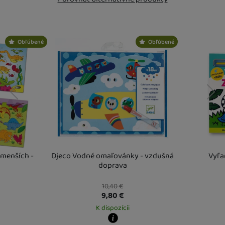
Nebola pridaná žiadna recenzia.
Obľúbené
Obľúbené
predchádzajúci
nasledujúci
jmenších -
Djeco Vodné omaľovánky - vzdušná
Vyfa
doprava
10,40
€
9,80
€
K dispozícii
Kdy zboží dost