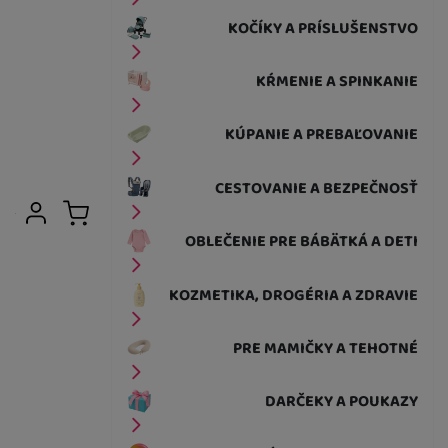
KOČÍKY A PRÍSLUŠENSTVO
KŔMENIE A SPINKANIE
KÚPANIE A PREBAĽOVANIE
CESTOVANIE A BEZPEČNOSŤ
Užívateľská sekcia
Prihlásiť sa
Košík
OBLEČENIE PRE BÁBÄTKÁ A DETI
KOZMETIKA, DROGÉRIA A ZDRAVIE
PRE MAMIČKY A TEHOTNÉ
DARČEKY A POUKAZY