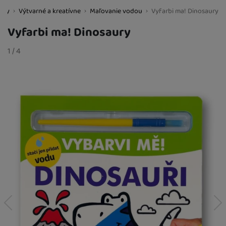
 hry
Výtvarné a kreatívne
Maľovanie vodou
Vyfarbi ma! Dinosaury
BestBaby.cz
Vyfarbi ma! Dinosaury
Fotografie
slide
1
/
z
4
predchádzajúci
nasledujúci