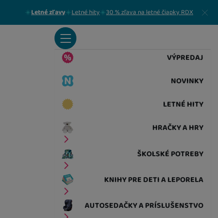
Zavrieť
Letné zľavy
Letné hity
30 % zľava na letné čiapky RDX
VÝPREDAJ
NOVINKY
LETNÉ HITY
HRAČKY A HRY
ŠKOLSKÉ POTREBY
KNIHY PRE DETI A LEPORELA
AUTOSEDAČKY A PRÍSLUŠENSTVO