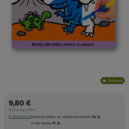
Obľúbené
9,80
€
9,33
€
bez DPH
Dostupnost
K dispozícii
Osobný odber vo výdajnom mieste
14. 8.
U Vás doma
17. 8.