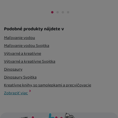
 mieste
18. 8.
Kdy zboží dostanete?
Osobný odber 
Osobný odber vo výdajnom mieste
17. 8.
U Vás doma
17. 
U Vás doma
18. 8.
Podobné produkty nájdete v
Maľovanie vodou
Maľovanie vodou Svojtka
Výtvarné a kreatívne
Výtvarné a kreatívne Svojtka
Dinosaury
Dinosaury Svojtka
Kreatívne knihy, so samolepkami a precvičovacie
Kreatívne knihy, so samolepkami a precvičovacie Svojtka
Hračky a hry
Hračky a hry Svojtka
Knihy pre deti a leporela
Knihy pre deti a leporela Svojtka
Zobraziť viac