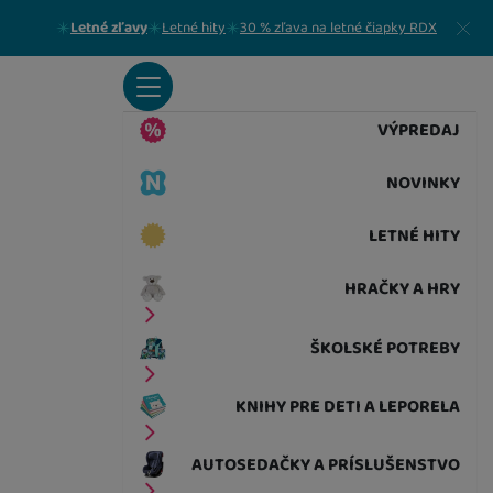
Zavrieť
Letné zľavy
Letné hity
30 % zľava na letné čiapky RDX
VÝPREDAJ
NOVINKY
LETNÉ HITY
HRAČKY A HRY
ŠKOLSKÉ POTREBY
KNIHY PRE DETI A LEPORELA
AUTOSEDAČKY A PRÍSLUŠENSTVO