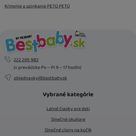
Kŕmenie a spinkanie PETÚ PETÚ
222 205 982
(v prevádzke Po – Pi 9 – 17 hodín)
objednavky@bestbaby.sk
Vybrané kategórie
Letné čiapky pre deti
Slnečné okuliare
Slnečné clony na kočík