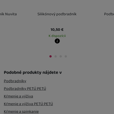
ník Nuvita
Silikónový podbradník
Podbr
10,50
€
K dispozícii
Kdy zboží dostanete?
Kdy zboží dost
 mieste
12. 8.
Osobný odber vo výdajnom mieste
14. 8.
Osobný odber 
U Vás doma
18. 8.
U Vás doma
17. 
Podobné produkty nájdete v
Podbradníky
Podbradníky PETÚ PETÚ
Kŕmenie a výživa
Kŕmenie a výživa PETÚ PETÚ
Kŕmenie a spinkanie