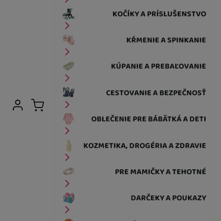
KOČÍKY A PRÍSLUŠENSTVO
KŔMENIE A SPINKANIE
KÚPANIE A PREBAĽOVANIE
CESTOVANIE A BEZPEČNOSŤ
Užívateľská sekcia
Prihlásiť sa
Košík
OBLEČENIE PRE BÁBÄTKÁ A DETI
KOZMETIKA, DROGÉRIA A ZDRAVIE
PRE MAMIČKY A TEHOTNÉ
DARČEKY A POUKAZY