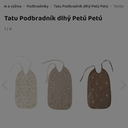
nie a výživa
Podbradníky
Tatu Podbradník dlhý Petú Petú
Teddy
BestBaby.cz
Tatu Podbradník dlhý Petú Petú
Fotografie
slide
1
/
z
4
predchádzajúci
nasledujúci