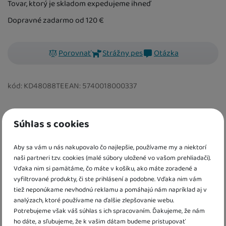
Tovar, ktorý je skladom expedujeme ihneď
Dopravné zadarmo od 120
€
Porovnať
Strážny pes
Otázka
kód:
KD48088TE
EAN:
5740018000337
Tatu Podbradník dlhý PEtú Petú
Súhlas s cookies
Aby sa vám u nás nakupovalo čo najlepšie, používame my a niektorí
Informácie o produkte
naši partneri tzv. cookies (malé súbory uložené vo vašom prehliadači).
Vďaka nim si pamätáme, čo máte v košíku, ako máte zoradené a
Dlhý podbradník praktický a pohodlný podbradník
vyfiltrované produkty, či ste prihlásení a podobne. Vďaka nim vám
vyrobený z vode odolného materiálu má špeciálne
tiež neponúkame nevhodnú reklamu a pomáhajú nám napríklad aj v
vrecko, ktoré zachytí zvyšky padajúceho jedla možno
analýzach, ktoré používame na ďalšie zlepšovanie webu.
ľahko utrieť, alebo vyprať v práčke
Potrebujeme však váš súhlas s ich spracovaním. Ďakujeme, že nám
ho dáte, a sľubujeme, že k vašim dátam budeme pristupovať