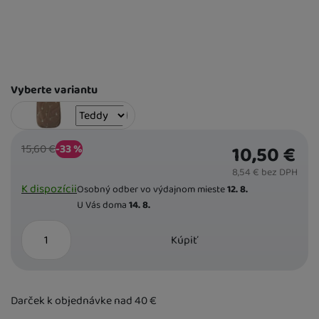
10,50
€
Varianta
Vyberte variantu
K DISPOZÍCII
Bežná cena
Zľava
10,50
€
15,60
€
5,10
(
-33
%
€
)
Teddy
8,54
€
bez DPH
Dostupnost
K dispozícii
Osobný odber vo výdajnom mieste
12. 8.
U Vás doma
14. 8.
ks
Kúpiť
Darček k objednávke nad 40
€