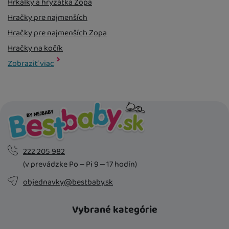
Hrkálky a hryzátka Zopa
Hračky pre najmenších
Hračky pre najmenších Zopa
Hračky na kočík
Hračky na kočík Zopa
Hračky a hry
Hračky a hry Zopa
Kočíky a príslušenstvo
Kočíky a príslušenstvo Zopa
Zobraziť viac
222 205 982
(v prevádzke Po – Pi 9 – 17 hodín)
objednavky@bestbaby.sk
Vybrané kategórie