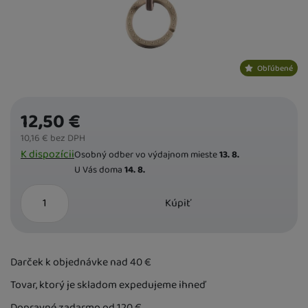
Obľúbené
12,50
€
10,16
€
bez DPH
Dostupnost
K dispozícii
Osobný odber vo výdajnom mieste
13. 8.
U Vás doma
14. 8.
ks
Kúpiť
Darček k objednávke nad 40
€
Tovar, ktorý je skladom expedujeme ihneď
Dopravné zadarmo od 120
€