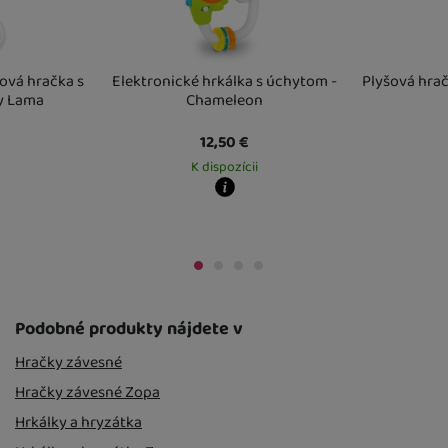
ová hračka s
Elektronické hrkálka s úchytom -
Plyšová hrač
y Lama
Chameleon
12,50
€
K dispozícii
Kdy zboží dostanete?
Kdy zboží dost
Osobný odber vo výdajnom mieste
14. 8.
Osobný odber 
 mieste
17. 8.
U Vás doma
17. 8.
U Vás doma
18. 
Podobné produkty nájdete v
Hračky závesné
Hračky závesné Zopa
Hrkálky a hryzátka