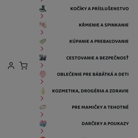
KOČÍKY A PRÍSLUŠENSTVO
KŔMENIE A SPINKANIE
KÚPANIE A PREBAĽOVANIE
CESTOVANIE A BEZPEČNOSŤ
Užívateľská sekcia
Prihlásiť sa
Košík
OBLEČENIE PRE BÁBÄTKÁ A DETI
KOZMETIKA, DROGÉRIA A ZDRAVIE
PRE MAMIČKY A TEHOTNÉ
DARČEKY A POUKAZY