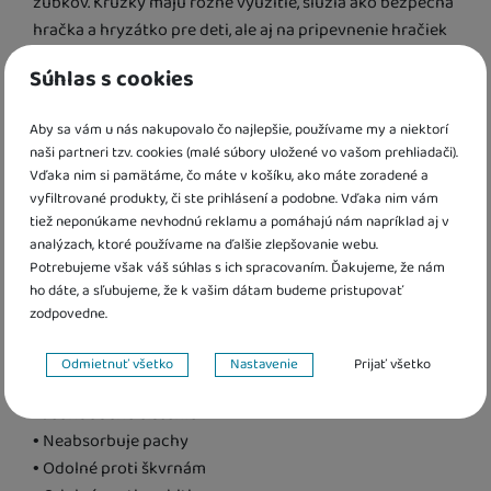
zúbkov. Krúžky majú rôzne využitie, slúžia ako bezpečná
hračka a hryzátko pre deti, ale aj na pripevnenie hračiek
na kočík, autosedačku či kamkoľvek kde je potreba.
Súhlas s cookies
Výborné sú aj na pripevnenie látkovej plienky ku kočíku
ako ochrana proti slnku či vetru.
Aby sa vám u nás nakupovalo čo najlepšie, používame my a niektorí
naši partneri tzv. cookies (malé súbory uložené vo vašom prehliadači).
TIP: Silikónové multifunkčné krúžky budú perfektným
Vďaka nim si pamätáme, čo máte v košíku, ako máte zoradené a
darčekom pri návšteve bábätka.
vyfiltrované produkty, či ste prihlásení a podobne. Vďaka nim vám
tiež neponúkame nevhodnú reklamu a pomáhajú nám napríklad aj v
analýzach, ktoré používame na ďalšie zlepšovanie webu.
• Mäkký, pružný, silný materiál
Potrebujeme však váš súhlas s ich spracovaním. Ďakujeme, že nám
• Jednoduchý úchop
ho dáte, a sľubujeme, že k vašim dátam budeme pristupovať
• Rôzne textúry na lepšiu stimuláciu ďasien
zodpovedne.
• Hračka, hryzátko, na pripevnenie hračiek, na
Nastavenie súhlasov s kategóriami cookies
pripevnenie plienky ku kočíku
Odmietnuť všetko
Nastavenie
Prijať všetko
• Praktický darček
Technické
Technické
-
bez týchto cookies náš web nebude fungovať
.
• Jednoduché čistenie
VŽDY AKTÍVNE
• Neabsorbuje pachy
• Odolné proti škvrnám
Technické cookies umožňujú váš priechod nákupným košíkom,