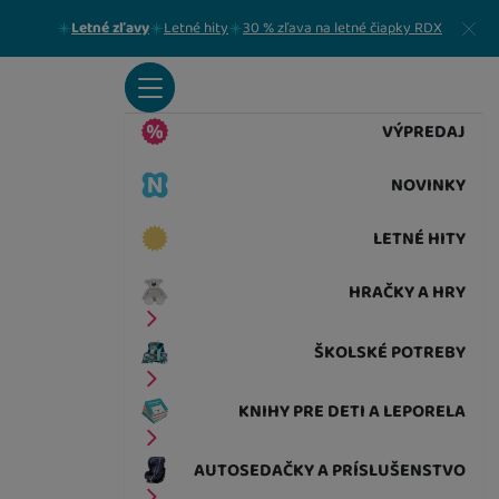
Zavrieť
Letné zľavy
Letné hity
30 % zľava na letné čiapky RDX
VÝPREDAJ
NOVINKY
LETNÉ HITY
HRAČKY A HRY
ŠKOLSKÉ POTREBY
KNIHY PRE DETI A LEPORELA
AUTOSEDAČKY A PRÍSLUŠENSTVO