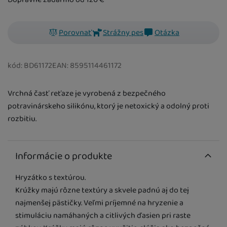
Porovnať
Strážny pes
Otázka
kód:
BD61172
EAN:
8595114461172
Vrchná časť reťaze je vyrobená z bezpečného
potravinárskeho silikónu, ktorý je netoxický a odolný proti
rozbitiu.
Informácie o produkte
Hryzátko s textúrou.
Krúžky majú rôzne textúry a skvele padnú aj do tej
najmenšej pästičky. Veľmi príjemné na hryzenie a
stimuláciu namáhaných a citlivých ďasien pri raste