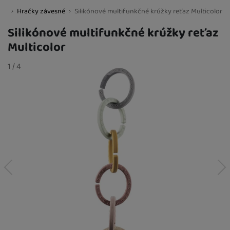
ích
Hračky závesné
Silikónové multifunkčné krúžky reťaz Multicolor
BestBaby.cz
Silikónové multifunkčné krúžky reťaz
Multicolor
Fotografie
slide
1
/
z
4
predchádzajúci
nasledujúci