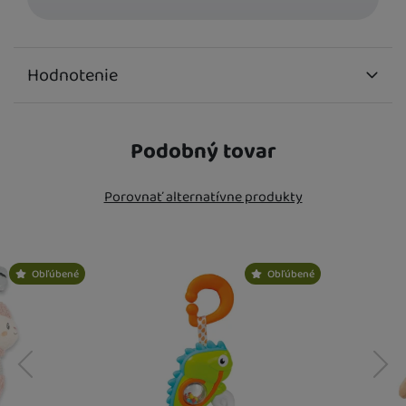
Hodnotenie
Na pridávanie recenzií je potrebné sa prihlásiť.
Podobný tovar
Recenzie
Porovnať alternatívne produkty
Nebola pridaná žiadna recenzia.
Obľúbené
Obľúbené
predchádzajúci
nasledujúci