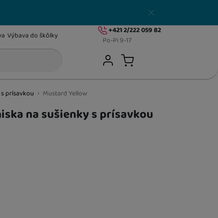
Zavrieť
+421 2/222 059 82
va
Výbava do škôlky
Po-Pi 9-17
Užívateľská sekcia
Hľadať
Prihlásiť sa
Košík
 s prísavkou
Mustard Yellow
CUMLÍKY A KLIPY
Cumlíky
iska na sušienky s prísavkou
Klipy a krabičky na cumlíky