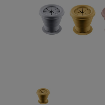
AUTOSEDAČKY A PRÍSLUŠENSTVO
KOČÍKY A PRÍSLUŠENSTVO
KŔMENIE A SPINKANIE
KÚPANIE A PREBAĽOVANIE
CESTOVANIE A BEZPEČNOSŤ
OBLEČENIE PRE BÁBÄTKÁ A DETI
KOZMETIKA, DROGÉRIA A ZDRAVIE
Fotografie
PRE MAMIČKY A TEHOTNÉ
DARČEKY A POUKAZY