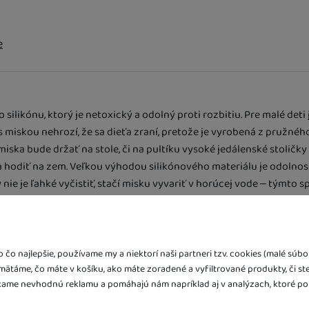
e
likónu, ktorý je netoxický a odolný proti rozbitiu. Pre malé deti je
 s miskou nehrozí, že sa dieťa zraní, pretože je vyrobená z pružné
 miska bude držať na stole, či na pultíku vysoké jedálenské stoličk
a hodiť na zem. Veľkou výhodou silikónového materiálu je odolnosť
 nie je ľahké vyčistiť, stačí misku vyvariť v horúcej vode – týmto 
a výlet, jazdu autom, jazdu kočíkom, len tak pri hraní sa v detske
čo najlepšie, používame my a niektorí naši partneri tzv. cookies (malé sú
amätáme, čo máte v košíku, ako máte zoradené a vyfiltrované produkty, či st
ani pri prevrhnutí z misky nevypadne, a tak aj v čase desiaty ľahk
ame nevhodnú reklamu a pomáhajú nám napríklad aj v analýzach, ktoré po
 váš drobček mohol dopriať posilňujúcu desiatu na každom rodinno