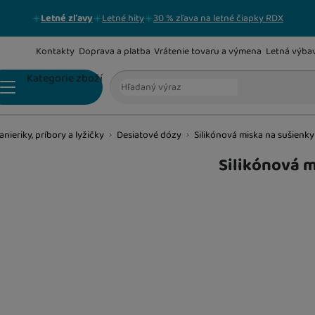
Letné zľavy
Letné hity
30 % zľava na letné čiapky RDX
Kontakty
Doprava a platba
Vrátenie tovaru a výmena
Letná výba
Vyhľadávanie
Kategorie zboží
anieriky, príbory a lyžičky
Desiatové dózy
Silikónová miska na sušienky
KŔMENIE A VÝŽIVA
Jedálenské stoličky
Silikónová m
Dojčenské fľaše
Podbradníky
Hrnčeky a športové fľaše
Prístroje na prípravu jedla a mlieka
Misky, tanieriky, príbory a lyžičky