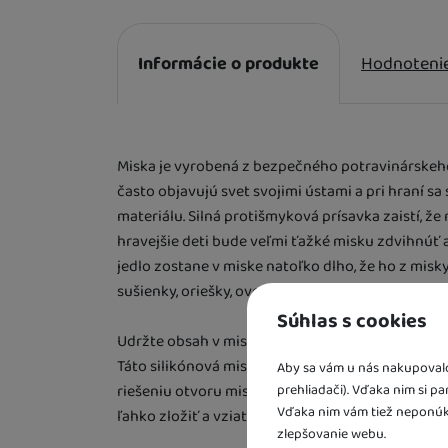
Informácie o produkte
Hodnoteni
Informácie o produkte
Miska je vyrobená z bezpečného potravinárskeho si
často objavujú svet svojimi ústami a pri hraní sa
materiálu. Silná protišmyková prísavka zaistí, že
hravejšie deti bude veľmi ťažké misku zdvihnúť 
jedlo zostane v miske natoľko dlho, že ho z misky
sušienky, oriešky, ovocie a iné desiaty.
Súhlas s cookies
Udržte obsah v miske
Táto silikónová miska je praktickým spoločníkom n
Aby sa vám u nás nakupovalo 
prehliadači). Vďaka nim si p
riešeniu otvoru misky v tvare hviezdice desiata 
Vďaka nim vám tiež neponúk
ľahko zložiť a vziať kamkoľvek so sebou, aby si
zlepšovanie webu.