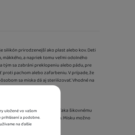
 silikón prirodzenejší ako plast alebo kov. Deti
ho, ​​mäkkého, a napriek tomu veľmi odolného
y a tým sa zabráni preklopeniu alebo pádu, pre
 proti pachom alebo zafarbeniu. V prípade, že
spôsobom sa miska dá aj sterilizovať. Vhodné na
j izbe či sledovaní televízie. Vďaka šikovnému
bory uložené vo vašom
e prihlásení a podobne.
o udržíte poriadok okolo dieťaťa. Misku možno
užívame na ďalšie
m výlete.