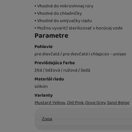
• Vhodné do mikrovlnnej rúry
Marketingové cookies použí
• Vhodné do chladničky
stránkach, tak aj na stránkac
• Vhodné do umývačky riadu
• Možno vyvariť/ sterilizovať v horúcej vode
Parametre
Pohlavie
pre dievčatá / pre dievčatá i chlapcov - unisex
Prevládajúca farba
žltá / béžová / ružová / šedá
Materiál riadu
silikón
Varianty
Mustard Yellow
Old Pink
Dove Grey
Sand Beige
Výrobca
Zopa