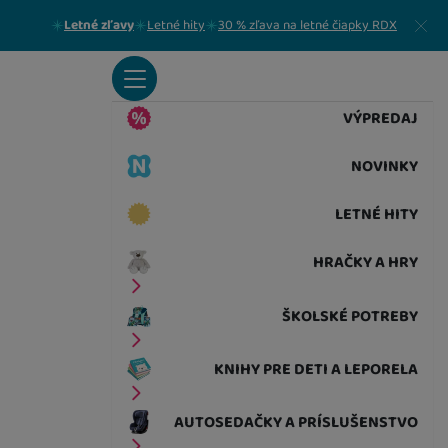
Zavrieť
Letné zľavy
Letné hity
30 % zľava na letné čiapky RDX
VÝPREDAJ
NOVINKY
LETNÉ HITY
HRAČKY A HRY
ŠKOLSKÉ POTREBY
KNIHY PRE DETI A LEPORELA
AUTOSEDAČKY A PRÍSLUŠENSTVO