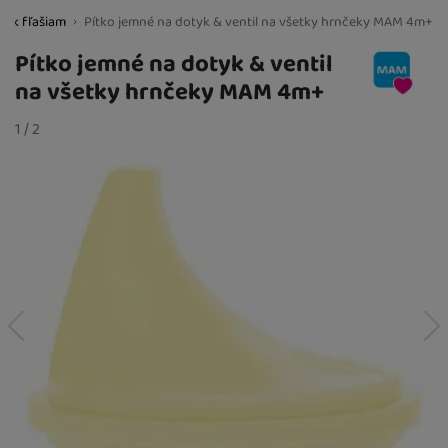
vo k fľašiam
Pítko jemné na dotyk & ventil na všetky hrnčeky MAM 4m+
BestBaby.cz
Pítko jemné na dotyk & ventil
na všetky hrnčeky MAM 4m+
Fotografie
slide
1
/
z
2
predchádzajúci
nasledujúci