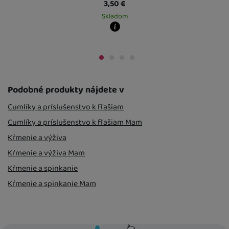
3,50
€
Skladom
Kdy zboží dost
 mieste
13. 8.
Osobný odber 
Kdy zboží dostanete?
U Vás doma
14. 
skladem 4 ks
:
Osobný odber vo výdajnom mieste
10. 8.
U Vás doma
11. 8.
5 a více ks
:
Osobný odber vo výdajnom mieste
14. 8.
U Vás doma
17. 8.
Podobné produkty nájdete v
Cumlíky a príslušenstvo k fľašiam
Cumlíky a príslušenstvo k fľašiam Mam
Kŕmenie a výživa
Kŕmenie a výživa Mam
Kŕmenie a spinkanie
Kŕmenie a spinkanie Mam