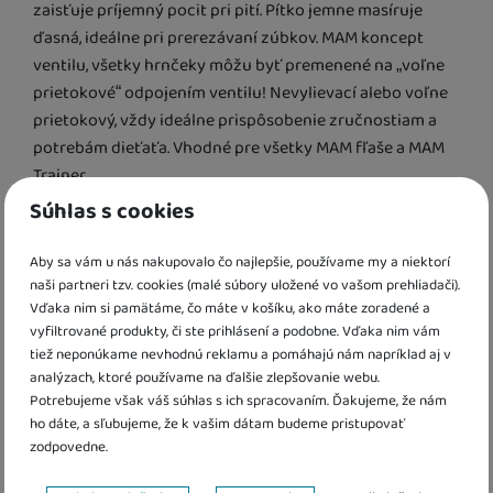
zaisťuje príjemný pocit pri pití. Pítko jemne masíruje
ďasná, ideálne pri prerezávaní zúbkov. MAM koncept
ventilu, všetky hrnčeky môžu byť premenené na „voľne
prietokové“ odpojením ventilu! Nevylievací alebo voľne
prietokový, vždy ideálne prispôsobenie zručnostiam a
potrebám dieťaťa. Vhodné pre všetky MAM fľaše a MAM
Trainer.
Súhlas s cookies
Dodávané iba v žltej farbe. 1 ks v balení.
Aby sa vám u nás nakupovalo čo najlepšie, používame my a niektorí
Výrobca
naši partneri tzv. cookies (malé súbory uložené vo vašom prehliadači).
Vďaka nim si pamätáme, čo máte v košíku, ako máte zoradené a
vyfiltrované produkty, či ste prihlásení a podobne. Vďaka nim vám
MAM je rakúska spoločnosť špecializujúca sa na
tiež neponúkame nevhodnú reklamu a pomáhajú nám napríklad aj v
výrobu a vývoj potrieb pre dojčatá, ktoré
analýzach, ktoré používame na ďalšie zlepšovanie webu.
kombinujú inovatívny dizajn s funkčnosťou a
Potrebujeme však váš súhlas s ich spracovaním. Ďakujeme, že nám
vysokou bezpečnosťou. Firma bola založená v
ho dáte, a sľubujeme, že k vašim dátam budeme pristupovať
zodpovedne.
roku 1976 plastovým inžinierom Peterom
Röhrigom a odvtedy sa stala jedným z
Nastavenie súhlasov s kategóriami cookies