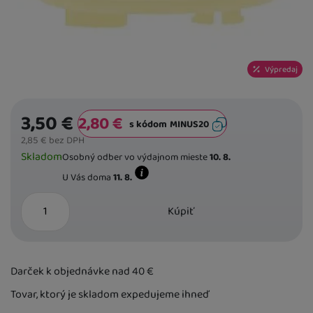
Výpredaj
3,50
€
2,80
€
s kódom
MINUS20
Zkopírujte kód
2,85
€
bez DPH
Dostupnost
Skladom
Osobný odber vo výdajnom mieste
10. 8.
U Vás doma
11. 8.
Kdy zboží dostanete?
ks
skladem 1 ks
:
Osobný odber vo výdajnom 
Kúpiť
U Vás doma
11. 8.
2 a více ks
:
Osobný odber vo výdajnom mi
U Vás doma
17. 8.
Darček k objednávke nad 40
€
Tovar, ktorý je skladom expedujeme ihneď