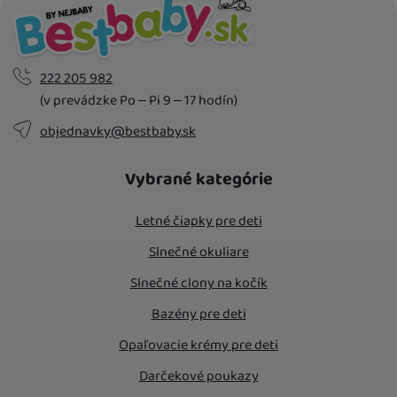
222 205 982
(v prevádzke Po – Pi 9 – 17 hodín)
objednavky@bestbaby.sk
Vybrané kategórie
Letné čiapky pre deti
Slnečné okuliare
Slnečné clony na kočík
Bazény pre deti
Opaľovacie krémy pre deti
Darčekové poukazy