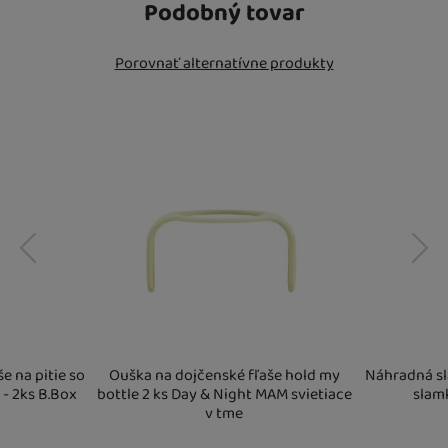
Podobný tovar
Porovnať alternatívne produkty
predchádzajúci
nasledujúci
e na pitie so
Ouška na dojčenské fľaše hold my
Náhradná sla
- 2ks B.Box
bottle 2 ks Day & Night MAM svietiace
slam
v tme