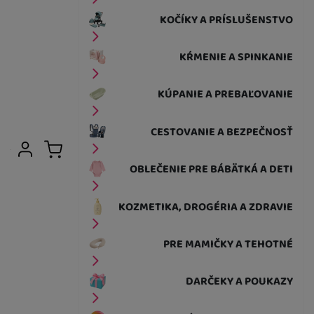
KOČÍKY A PRÍSLUŠENSTVO
KŔMENIE A SPINKANIE
KÚPANIE A PREBAĽOVANIE
CESTOVANIE A BEZPEČNOSŤ
Užívateľská sekcia
Prihlásiť sa
Košík
OBLEČENIE PRE BÁBÄTKÁ A DETI
KOZMETIKA, DROGÉRIA A ZDRAVIE
PRE MAMIČKY A TEHOTNÉ
DARČEKY A POUKAZY