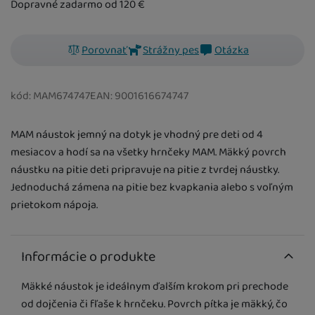
Dopravné zadarmo od 120
€
Porovnať
Strážny pes
Otázka
kód:
MAM674747
EAN:
9001616674747
MAM náustok jemný na dotyk je vhodný pre deti od 4
mesiacov a hodí sa na všetky hrnčeky MAM. Mäkký povrch
náustku na pitie deti pripravuje na pitie z tvrdej náustky.
Jednoduchá zámena na pitie bez kvapkania alebo s voľným
prietokom nápoja.
Informácie o produkte
Mäkké náustok je ideálnym ďalším krokom pri prechode
od dojčenia či fľaše k hrnčeku. Povrch pítka je mäkký, čo